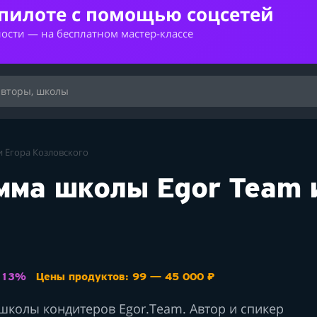
опилоте с помощью соцсетей
ности — на бесплатном мастер-классе
 Егора Козловского
мма школы Egor Team 
: 13%
Цены продуктов: 99 — 45 000 ₽
школы кондитеров Egor.Team. Автор и спикер