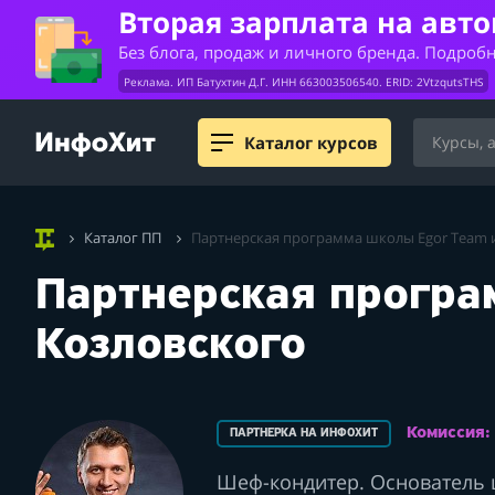
Вторая зарплата на авт
Без блога, продаж и личного бренда. Подроб
Реклама. ИП Батухтин Д.Г. ИНН 663003506540. ERID: 2VtzqutsTHS
Каталог курсов
Каталог ПП
Партнерская программа школы Egor Team и
Партнерская програ
Козловского
Комиссия
ПАРТНЕРКА НА ИНФОХИТ
Шеф-кондитер. Основатель 