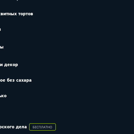
квитных тортов
ы
ты
и декор
ое без сахара
ько
БЕСПЛАТНО
рского дела