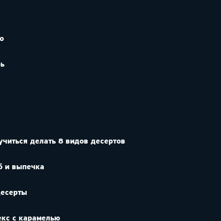
о
рь
учиться делать 8 видов десертов
б и выпечка
десерты
екс с карамелью