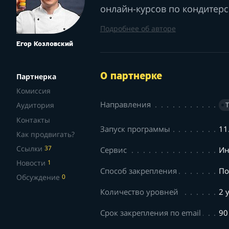
онлайн-курсов по кондитерс
Подробнее об авторе
Егор Козловский
О партнерке
Партнерка
Комиссия
Направления
Аудитория
Контакты
Запуск программы
11
Как продвигать?
Ссылки
37
Сервис
Ин
Новости
1
Способ закрепления
По
Обсуждение
0
Количество уровней
2 
Срок закрепления по email
90