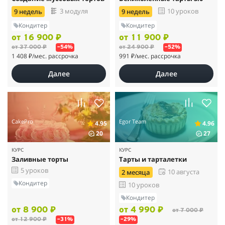
3 модуля
10 уроков
9 недель
9 недель
Кондитер
Кондитер
от 16 900 ₽
от 11 900 ₽
от 37 000 ₽
от 24 900 ₽
–54%
–52%
1 408 ₽
/мес. рассрочка
991 ₽
/мес. рассрочка
Далее
Далее
CakePro
Egor Team
4.95
4.96
20
27
КУРС
КУРС
Заливные торты
Тарты и тарталетки
5 уроков
10 августа
2 месяца
Кондитер
10 уроков
Кондитер
от 8 900 ₽
от 4 990 ₽
от 7 000 ₽
от 12 900 ₽
–31%
–29%