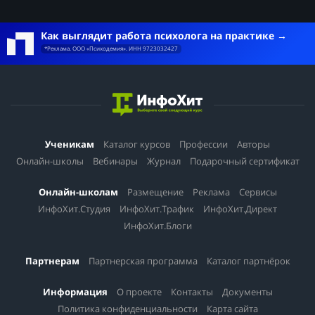
Как выглядит работа психолога на практике
*Реклама. ООО «Психодемия». ИНН 9723032427
Ученикам
Каталог курсов
Профессии
Авторы
Онлайн-школы
Вебинары
Журнал
Подарочный сертификат
Онлайн-школам
Размещение
Реклама
Сервисы
ИнфоХит.Студия
ИнфоХит.Трафик
ИнфоХит.Директ
ИнфоХит.Блоги
Партнерам
Партнерская программа
Каталог партнёрок
Информация
О проекте
Контакты
Документы
Политика конфиденциальности
Карта сайта