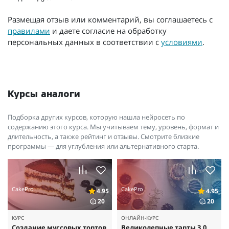
Размещая отзыв или комментарий, вы соглашаетесь с
правилами
и даете согласие на обработку
персональных данных в соответствии с
условиями
.
Курсы аналоги
Подборка других курсов, которую нашла нейросеть по
содержанию этого курса. Мы учитываем тему, уровень, формат и
длительность, а также рейтинг и отзывы. Смотрите близкие
программы — для углубления или альтернативного старта.
CakePro
CakePro
4.95
4.95
20
20
КУРС
ОНЛАЙН-КУРС
Создание муссовых тортов
Великолепные тарты 3.0