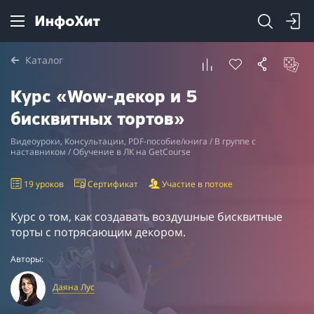
Каталог
Курс «Wow-декор и 5
бисквитных тортов»
Видеоуроки, Консультации, PDF-пособие/книга / В группе с
наставником / Обучение в ЛК на GetCourse
19 уроков
Сертификат
Участие в потоке
Курс о том, как создавать воздушные бисквитные
торты с потрясающим декором.
Авторы:
Даяна Лус