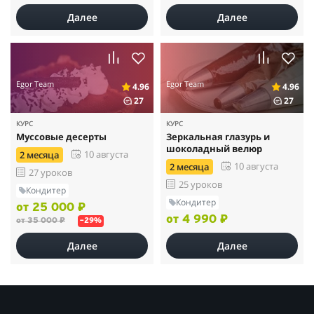
Далее
Далее
Egor Team
Egor Team
4.96
4.96
27
27
КУРС
КУРС
Муссовые десерты
Зеркальная глазурь и
шоколадный велюр
10 августа
2 месяца
10 августа
2 месяца
27 уроков
25 уроков
Кондитер
Кондитер
от 25 000 ₽
от 4 990 ₽
от 35 000 ₽
–29%
Далее
Далее