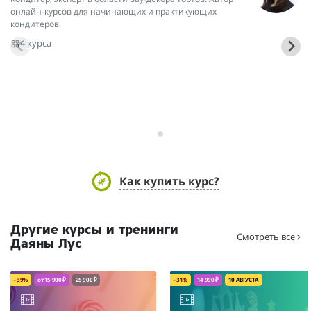
онлайн-курсов для начинающих и практикующих
на
кондитеров.
4 курса
Как купить курс?
Другие курсы и тренинги
Смотреть все
Даяны Лус
– 39%
от 15 900 ₽
25 900 ₽
– 31%
14 990 ₽
10 АВГУСТА