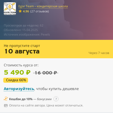
Egor Team – кондитерская школа
4.96
(27 отзывов)
Просмотров за неделю: 62
Обновлено: 15.04.2025
Источник изображения: Pexels
Не пропустите старт
10 августа
Через 7 часов
Стоимость курса от:
5 490 ₽
16 000 ₽
Скидка 66%
Авторизуйтесь
, чтобы купить дешевле
Кешбэк до 10%
— бонусами
?
Оплата на сайте автора. Цена может отличаться.