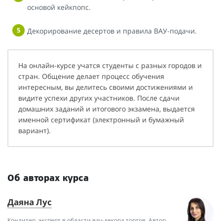
основой кейкпопс.
Декорирование десертов и правила ВАУ-подачи.
На онлайн-курсе учатся студенты с разных городов и
стран. Общение делает процесс обучения
интересным, вы делитесь своими достижениями и
видите успехи других участников. После сдачи
домашних заданий и итогового экзамена, выдается
именной сертификат (электронный и бумажный
вариант).
Об авторах курса
Даяна Лус
E
Кондитер, эксперт в области вау-декора тортов. Автор
Он