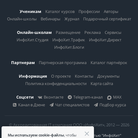
Ученикам
Каталог курсов
Профессии
Авторы
Онлайн-школы
Вебинары
Журнал
Подарочный сертификат
Онлайн-школам
Размещение
Реклама
Сервисы
ИнфоХит.Студия
ИнфоХит.Трафик
ИнфоХит.Директ
ИнфоХит.Блоги
Партнерам
Партнерская программа
Каталог партнёрок
Информация
О проекте
Контакты
Документы
Политика конфиденциальности
Карта сайта
Соцсети
Вконтакте
Telegram-канал
MAX
Канал в Дзене
Чат специалистов
Подбор курса
© Аккредитованная IT-компания ООО «ИнфоХит», 2012 — 2026
Мы используем cookie-файлы
, чтобы
Общество с ограниченной ответственностью "ИнфоХит"