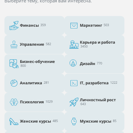
Выберите тему, которая вам интересна.
Финансы
359
Маркетинг
503
Карьера и работа
Управление
582
3450
Бизнес-обучение
Дизайн
770
800
Аналитика
281
IT, разработка
1222
Личностный рост
Психология
1029
643
Женские курсы
485
Мужские курсы
85