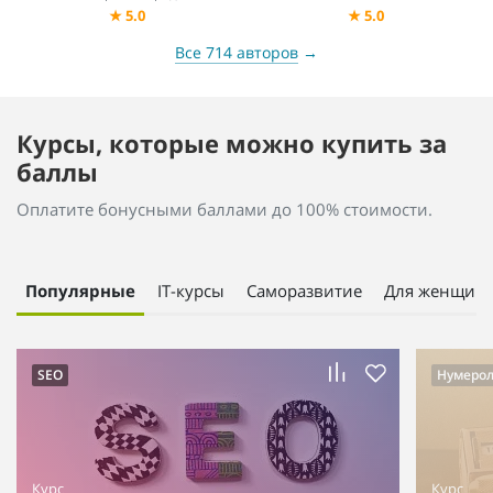
★
5.0
★
5.0
Все 714 авторов
→
Курсы, которые можно купить за
баллы
Оплатите бонусными баллами до 100% стоимости.
Популярные
IT-курсы
Саморазвитие
Для женщин
SEO
Нумерол
Курс
Курс