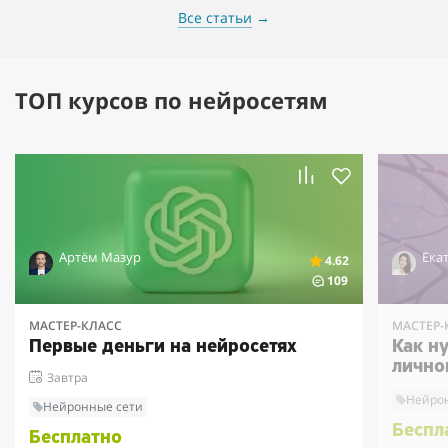
Все статьи
→
ТОП курсов по нейросетям
Артём Мазур
Ека
4.62
109
МАСТЕР-КЛАСС
МАСТЕР-
Первые деньги на нейросетях
Как н
лично
Завтра
Нейро
Нейронные сети
Беспл
Бесплатно