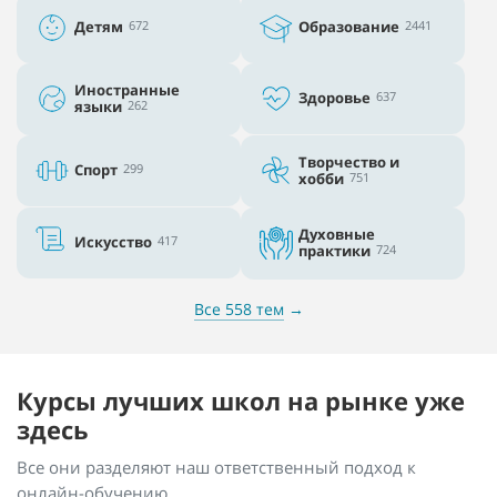
Детям
672
Образование
2441
Иностранные
Здоровье
637
языки
262
Творчество и
Спорт
299
хобби
751
Духовные
Искусство
417
практики
724
Все 558 тем
→
Курсы лучших школ на рынке уже
здесь
Все они разделяют наш ответственный подход к
онлайн-обучению.