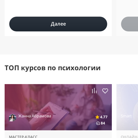
Далее
ТОП курсов по психологии
Жанна Абрамова
Smart
4.77
84
МАСТЕР-КЛАСС
ОНЛАЙН