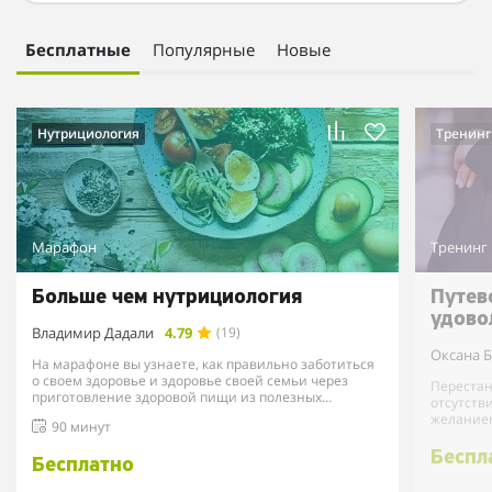
Бесплатные
Популярные
Новые
Нутрициология
Тренинг
Марафон
Тренинг
Больше чем нутрициология
Путев
удовол
Владимир Дадали
4.79
(19)
Оксана 
На марафоне вы узнаете, как правильно заботиться
о своем здоровье и здоровье своей семьи через
Перестан
приготовление здоровой пищи из полезных
отсутств
продуктов и при...
желанием
90 минут
Беспл
Бесплатно