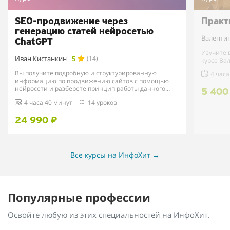
SEO-продвижение через
Практ
генерацию статей нейросетью
Валенти
ChatGPT
Изучите 
Иван Кистанкин
5
(14)
курсе Ва
Вы получите подробную и структурированную
4 часа
информацию по продвижению сайтов с помощью
нейросети и разберете принцип работы данного
5 400
метода на примере ус...
4 часа 40 минут
14 уроков
24 990 ₽
Все курсы на ИнфоХит
→
Популярные профессии
Освойте любую из этих специальностей на ИнфоХит.