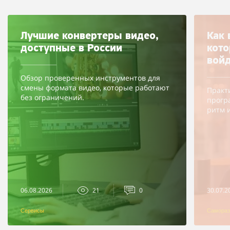
Лучшие конвертеры видео,
Как 
доступные в России
кото
войд
Обзор проверенных инструментов для
смены формата видео, которые работают
Практ
без ограничений.
прогр
ритм 
приме
06.08.2026
21
0
30.07.2
Сервисы
Самораз