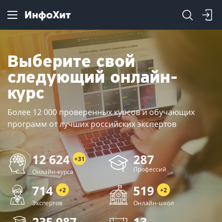
Выберите свой
следующий онлайн-
курс
Более 12 000 проверенных курсов и обучающих
программ
от лучших российских экспертов
12 624
287
+31
Профессий
Онлайн-курса
714
519
+2
+2
Экспертов
Онлайн-школ
235 987
13