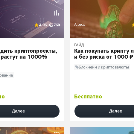
Alteco
4.96
760
ГАЙД
одить криптопроекты,
Как покупать крипту 
 растут на 1000%
и без риска от 1000 ₽
Блокчейн и криптовалюты
ование
но
Бесплатно
Далее
Далее