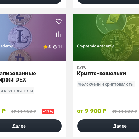
cademy
Cryptemic Academy
5
11
КУРС
ализованные
Крипто-кошельки
иржи DEX
Блокчейн и криптовалюты
 и криптовалюты
 ₽
от 9 900 ₽
от 11 900 ₽
от 11 900 ₽
–17%
Далее
Далее