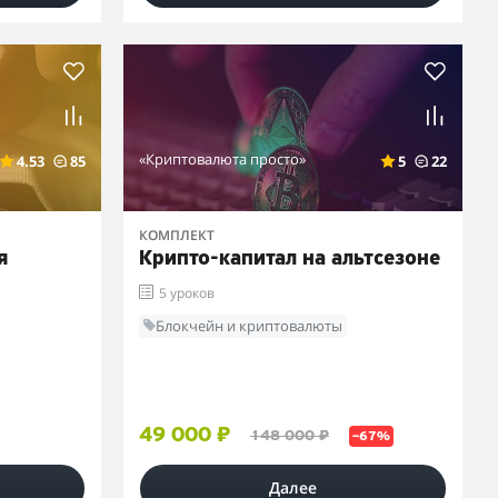
«Криптовалюта просто»
4.53
85
5
22
КОМПЛЕКТ
я
Крипто-капитал на альтсезоне
5 уроков
Блокчейн и криптовалюты
49 000 ₽
148 000 ₽
–67%
Далее