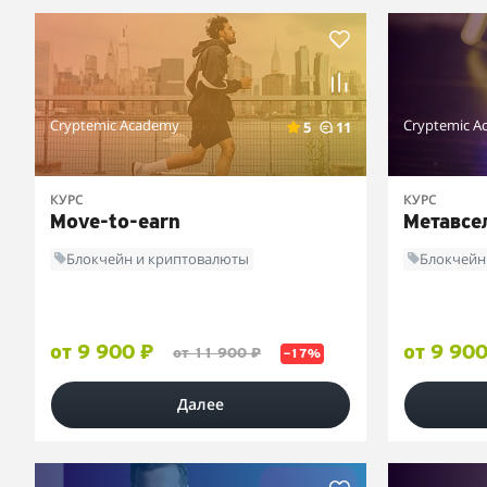
Cryptemic Academy
Cryptemic A
5
11
КУРС
КУРС
Move-to-earn
Метавсе
Блокчейн и криптовалюты
Блокчейн
от 9 900 ₽
от 9 900
от 11 900 ₽
–17%
Далее