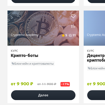
Cryptemic Academy
Cryptemic A
5
11
КУРС
КУРС
Крипто-боты
Децентр
криптоб
Блокчейн и криптовалюты
Блокчейн
от 9 900 ₽
от 9 900
от 11 900 ₽
–17%
Далее