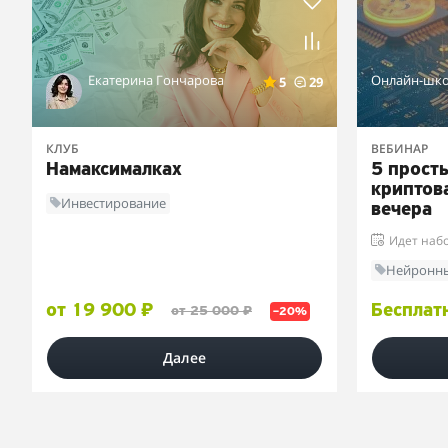
Екатерина Гончарова
Онлайн-шко
5
29
КЛУБ
ВЕБИНАР
Намаксималках
5 прост
криптова
Инвестирование
вечера
Идет наб
Нейронны
от 19 900 ₽
Бесплат
от 25 000 ₽
–20%
Далее