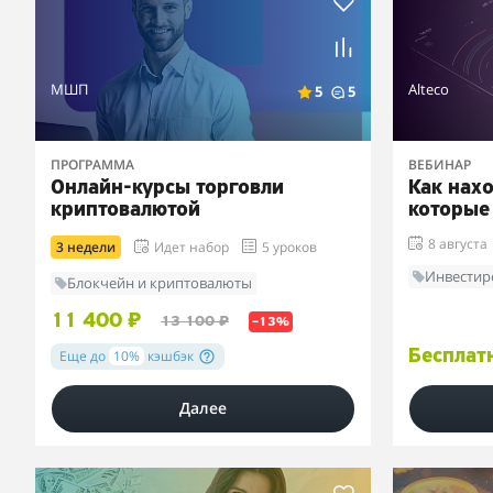
МШП
Alteco
5
5
ПРОГРАММА
ВЕБИНАР
Онлайн-курсы торговли
Как нах
криптовалютой
которые
8 августа
3 недели
Идет набор
5 уроков
Инвестир
Блокчейн и криптовалюты
11 400 ₽
13 100 ₽
–13%
Еще до
10%
кэшбэк
Бесплат
Далее