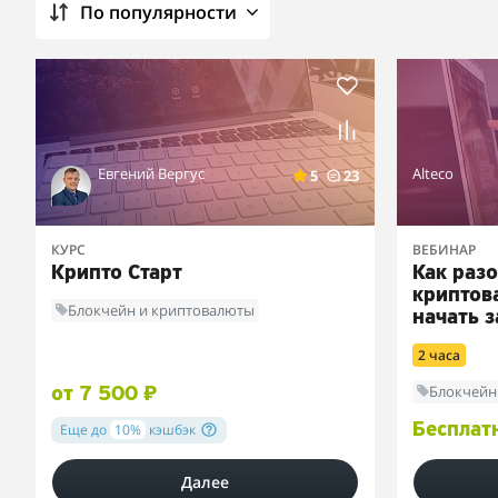
По популярности
Евгений Вергус
Alteco
5
23
КУРС
ВЕБИНАР
Крипто Старт
Как разо
криптова
Блокчейн и криптовалюты
начать 
2 часа
Блокчейн
от 7 500 ₽
Еще до
10%
кэшбэк
Бесплат
Далее