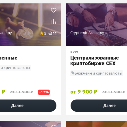
cademy
Cryptemic Academy
5
11
КУРС
ленные
Централизованные
криптобиржи CEX
 и криптовалюты
Блокчейн и криптовалюты
 ₽
от 9 900 ₽
от 11 900 ₽
от 11 900 ₽
–17%
Далее
Далее