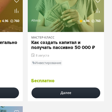
Alteco
4.96
760
4.96
760
МАСТЕР-КЛАСС
легально
Как создать капитал и
получать пассивно 50 000 ₽
8 августа
Инвестирование
Бесплатно
Далее