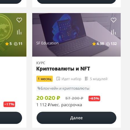
SF Education
5
11
4.98
132
КУРС
Криптовалюты и NFT
1 месяц
Идет набор
5 модулей
Блокчейн и криптовалюты
20 020 ₽
57 200 ₽
–65%
1 112 ₽
/мес. рассрочка
–17%
Далее