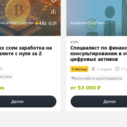
ла «Инвестология»
Академия SoulTeam
4.62
21
КУРС
ых схем заработка на
Специалист по финан
люте с нуля за 2
консультированию в о
цифровых активов
ор
3 месяца
3 модуля
17 
е сети
Блокчейн и криптовалюты
но
от 53 000 ₽
Далее
Далее