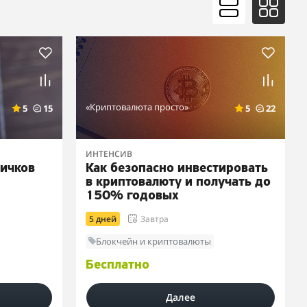
«Криптовалюта просто»
5
15
5
22
ИНТЕНСИВ
вичков
Как безопасно инвестировать
в криптовалюту и получать до
150% годовых
5 дней
Завтра
Блокчейн и криптовалюты
Бесплатно
Далее