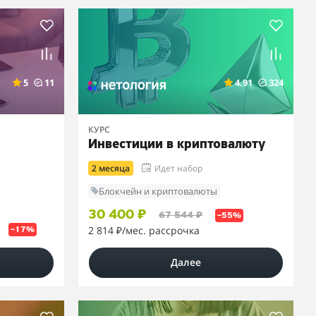
5
11
4.91
324
КУРС
Инвестиции в криптовалюту
2 месяца
Идет набор
Блокчейн и криптовалюты
30 400 ₽
67 544 ₽
–55%
2 814 ₽
/мес. рассрочка
–17%
Далее