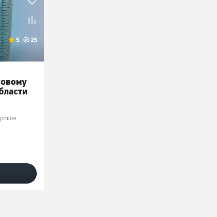
5
25
совому
бласти
уроков