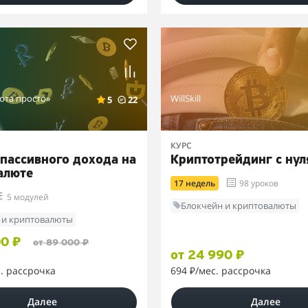
юта просто»
WillSkill
5
22
КУРС
 пассивного дохода на
Криптотрейдинг с нул
алюте
17 недель
98 уроков
5 модулей
Блокчейн и криптовалюты
 и криптовалюты
00 ₽
от 89 000 ₽
от 24 990 ₽
с. рассрочка
694 ₽
/мес. рассрочка
Далее
Далее