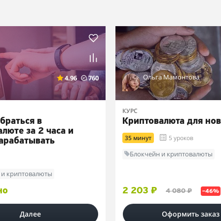
Ольга Мамонтова
4.96
760
КУРС
браться в
Криптовалюта для но
люте за 2 часа и
35 минут
5 уроков
зарабатывать
Блокчейн и криптовалюты
 и криптовалюты
но
2 203 ₽
4 080 ₽
–46%
Далее
Оформить заказ