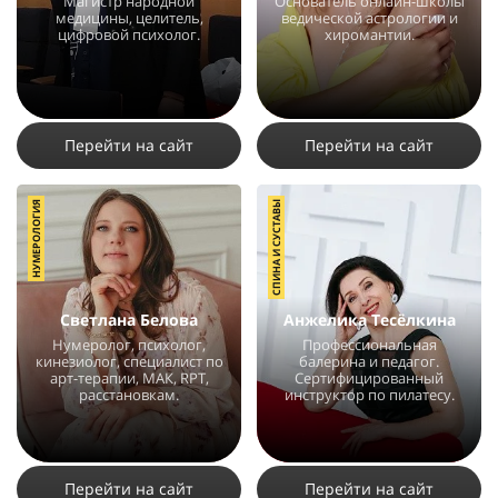
Магистр народной
Основатель онлайн-школы
медицины, целитель,
ведической астрологии и
цифровой психолог.
хиромантии.
5034
31
4
60110
498
7
Перейти на сайт
Перейти на сайт
НУМЕРОЛОГИЯ
СПИНА И СУСТАВЫ
Светлана Белова
Анжелика Тесёлкина
Нумеролог, психолог,
Профессиональная
кинезиолог, специалист по
балерина и педагог.
арт-терапии, МАК, RPT,
Сертифицированный
расстановкам.
инструктор по пилатесу.
61961
850
16
12589
14
6
Перейти на сайт
Перейти на сайт