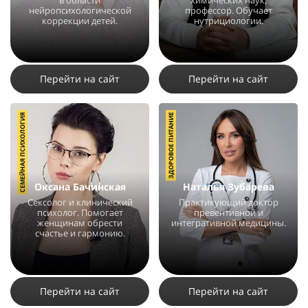
в области
химических наук,
нейропсихологической
профессор. Обучает
коррекции детей.
нутрициологии.
11996
5
2
83853
19
2
Перейти на сайт
Перейти на сайт
СЕМЕЙНАЯ ПСИХОЛОГИЯ
ЗДОРОВОЕ ПИТАНИЕ
Оксана Бачинская
Наталья Зубарева
Сексолог и клинический
Практикующий доктор
психолог. Помогает
превентивной и
женщинам обрести
интегративной медицины.
счастье и гармонию.
77499
21
6
95617
24
3
Перейти на сайт
Перейти на сайт