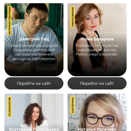
ИНТЕРНЕТ-РЕКЛАМА
ОМОЛОЖЕНИЕ
Дмитрий Гид
Юлия Бударева
Предприниматель-практик.
Психолог, тета-практик,
Создатель уникальной
хиропрактик, мастер
системы увеличения
Рейки, энерготерапевт.
дохода на партнерских
программах.
24603
16
2
20528
36
7
Перейти на сайт
Перейти на сайт
ПСИХОЛОГИЯ
ЭЗОТЕРИКА
Екатерина Прохорцева
Наталья Пугачева