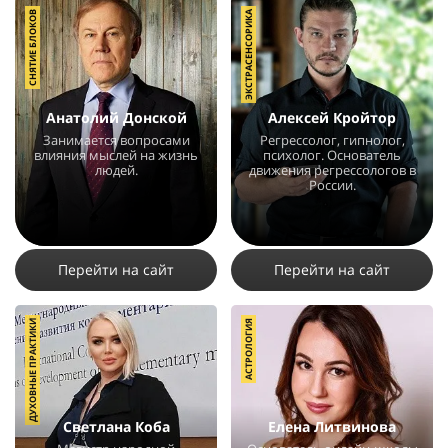
СНЯТИЕ БЛОКОВ
ЭКСТРАСЕНСОРИКА
Анатолий Донской
Алексей Кройтор
Занимается вопросами
Регрессолог, гипнолог,
влияния мыслей на жизнь
психолог. Основатель
людей.
движения регрессологов в
России.
114921
24
10
42159
24
4
Перейти на сайт
Перейти на сайт
ДУХОВНЫЕ ПРАКТИКИ
АСТРОЛОГИЯ
Светлана Коба
Елена Литвинова