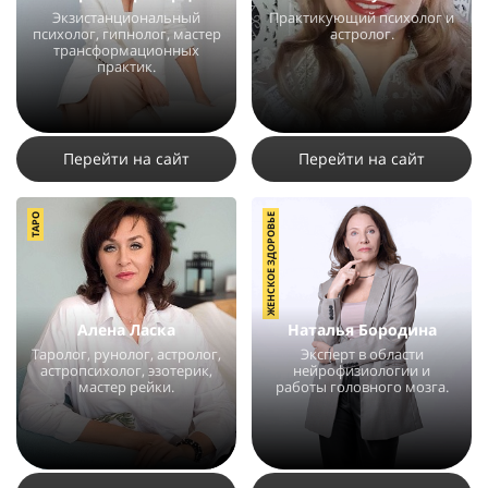
Экзистанциональный
Практикующий психолог и
психолог, гипнолог, мастер
астролог.
трансформационных
практик.
11667
7
2
14627
10
9
Перейти на сайт
Перейти на сайт
ТАРО
ЖЕНСКОЕ ЗДОРОВЬЕ
Алена Ласка
Наталья Бородина
Таролог, рунолог, астролог,
Эксперт в области
астропсихолог, эзотерик,
нейрофизиологии и
мастер рейки.
работы головного мозга.
22297
150
6
8895
17
2