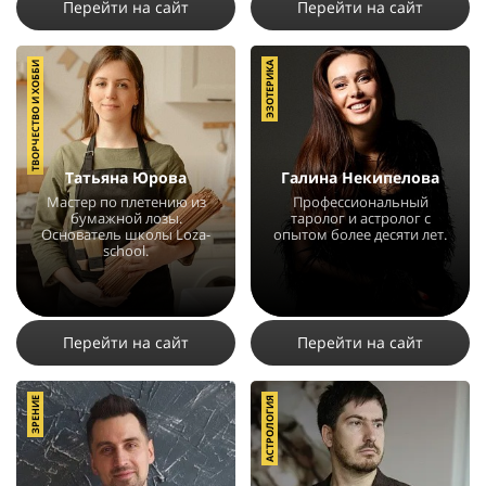
Перейти на сайт
Перейти на сайт
ТВОРЧЕСТВО И ХОББИ
ЭЗОТЕРИКА
Татьяна Юрова
Галина Некипелова
Мастер по плетению из
Профессиональный
бумажной лозы.
таролог и астролог с
Основатель школы Loza-
опытом более десяти лет.
school.
4401
24
9
4211
16
2
Перейти на сайт
Перейти на сайт
ЗРЕНИЕ
АСТРОЛОГИЯ