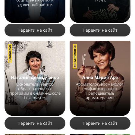
социальных сетях и
17 лет.
удаленной работе.
28225
310
1
56457
109
1
Перейти на сайт
Перейти на сайт
РУКОДЕЛИЕ
КОСМЕТОЛОГИЯ
Наталия Демидченко
Анна Мария Арэ
Основатель и автор
Ароматолог, аромаколог,
образовательных
ольфактотерапевт.
программ в онлайн-школе
Преподаватель
Lozamaster.
ароматерапии.
4483
3
2
15392
14
16
Перейти на сайт
Перейти на сайт