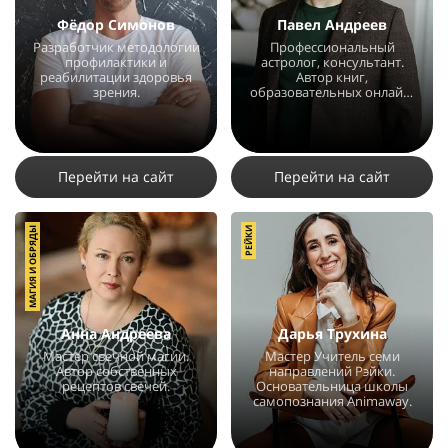
Фёдор Симонов
Павел Андреев
Разработчик методологии
Профессиональный
профилактики и
астролог, консультант.
реабилитации здоровья
Автор книг,
зрения.
образовательных онлайн-
курсов и вебинаров.
17789
17
5
33250
18
4
Перейти на сайт
Перейти на сайт
МАГИЯ И ОБРЯДЫ
РЕЙКИ
Анна Андреева
Дарья Трухина
Мастер свечной магии.
Мастер Учитель семи
Автор собственных
направлений Рэйки.
рецептов свечей.
Основательница школы
самопознания Animaway.
7388
62
4