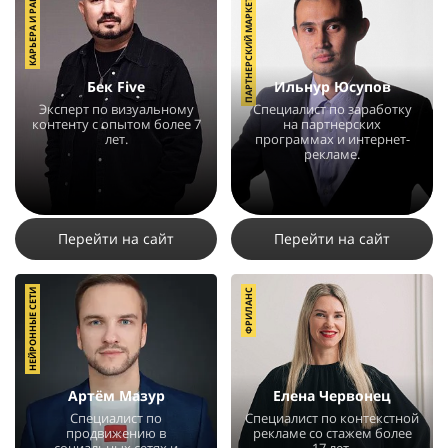
КАРЬЕРА И РАБОТА
ПАРТНЕРСКИЙ МАРКЕТИНГ
Бек Five
Ильнур Юсупов
Эксперт по визуальному
Специалист по заработку
контенту с опытом более 7
на партнерских
лет.
программах и интернет-
рекламе.
11760
20
3
20236
15
20
Перейти на сайт
Перейти на сайт
НЕЙРОННЫЕ СЕТИ
ФРИЛАНС
Артём Мазур
Елена Червонец
Специалист по
Специалист по контекстной
продвижению в
рекламе со стажем более