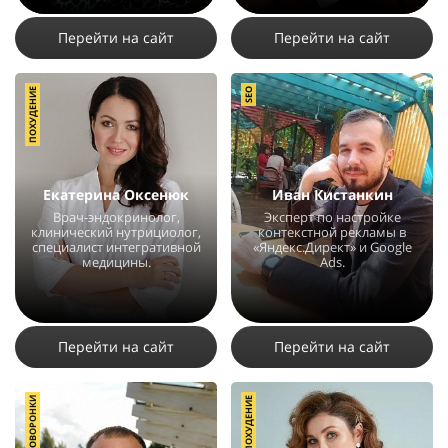
32267
141
12
Перейти на сайт
Перейти на сайт
ПОХУДЕНИЕ
SEO
Екатерина Оксенюк
Иван Кистанкин
Врач-эндокринолог,
Эксперт по настройке
клинический нутрициолог,
контекстной рекламы в
специалист интегративной
«Яндекс.Директ» и Google
медицины.
Ads.
23684
32
13
3767
14
1
Перейти на сайт
Перейти на сайт
АВТОВОРОНКИ
ПОХУДЕНИЕ