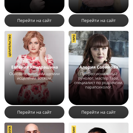
5612
3
2
5023
3
2
Перейти на сайт
Перейти на сайт
ЦЕЛИТЕЛЬСТВО
ТАРО
Евгения Кондрашина
Алория Собинова
Основательница Академии
Профессиональный
исцеления воском.
рунолог, мастер Таро,
специалист по родологии,
парапсихолог.
15834
16
5
26777
50
3
Перейти на сайт
Перейти на сайт