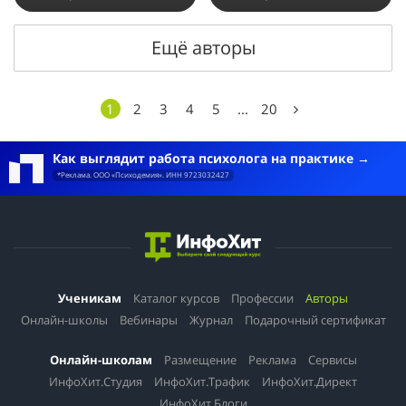
Ещё авторы
1
2
3
4
5
...
20
Как выглядит работа психолога на практике
*Реклама. ООО «Психодемия». ИНН 9723032427
Ученикам
Каталог курсов
Профессии
Авторы
Онлайн-школы
Вебинары
Журнал
Подарочный сертификат
Онлайн-школам
Размещение
Реклама
Сервисы
ИнфоХит.Студия
ИнфоХит.Трафик
ИнфоХит.Директ
ИнфоХит.Блоги