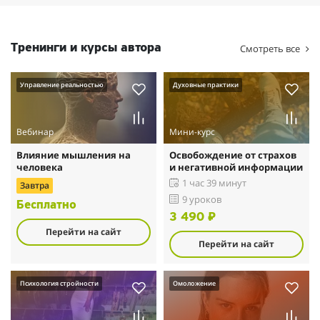
Тренинги и курсы автора
Смотреть все
Управление реальностью
Духовные практики
Вебинар
Мини-курс
Влияние мышления на
Освобождение от страхов
человека
и негативной информации
1 час 39 минут
Завтра
9 уроков
Бесплатно
3 490 ₽
Перейти на сайт
Перейти на сайт
Психология стройности
Омоложение