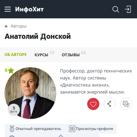
Авторы
Анатолий Донской
10
24
ОБ АВТОРЕ
КУРСЫ
ОТЗЫВЫ
Профессор, доктор технических
5
наук. Автор системы
«Диагностика жизни»,
занимается энергией мысли.
5
фото
Опытный преподаватель
Просмотры профиля