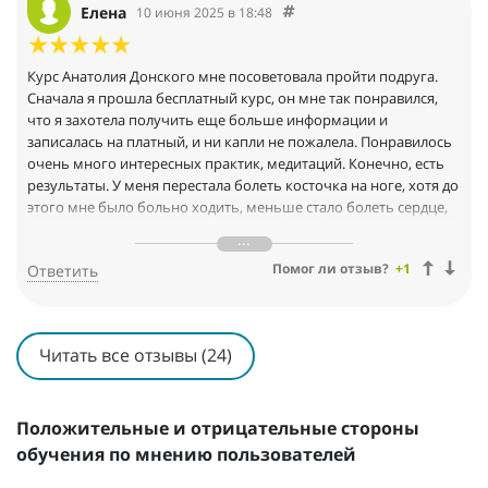
Елена
10 июня 2025 в 18:48
Курс Анатолия Донского мне посоветовала пройти подруга.
Сначала я прошла бесплатный курс, он мне так понравился,
что я захотела получить еще больше информации и
записалась на платный, и ни капли не пожалела. Понравилось
очень много интересных практик, медитаций. Конечно, есть
результаты. У меня перестала болеть косточка на ноге, хотя до
этого мне было больно ходить, меньше стало болеть сердце,
также научилась снимать головную боль. Также есть
результаты и в отношениях с людьми: у меня улучшились
Помог ли отзыв?
+1
Ответить
отношения с начальницей, с сотрудниками, с мужем.
Читать все отзывы (24)
Положительные и отрицательные стороны
обучения по мнению пользователей