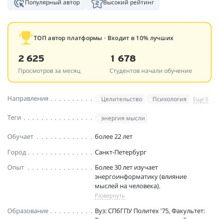
Популярный автор
Высокий рейтинг
ТОП автор платформы · Входит в 10% лучших
2 625
1 678
Просмотров за месяц
Студентов начали обучение
Направления
Целительство
Психология
Еще 5
Теги
энергия мысли
Обучает
более 22 лет
Город
Санкт-Петербург
Опыт
Более 30 лет изучает
энергоинформатику (влияние
мыслей на человека).
Развернуть
Образование
Вуз: СПбГПУ Политех '75, Факультет: