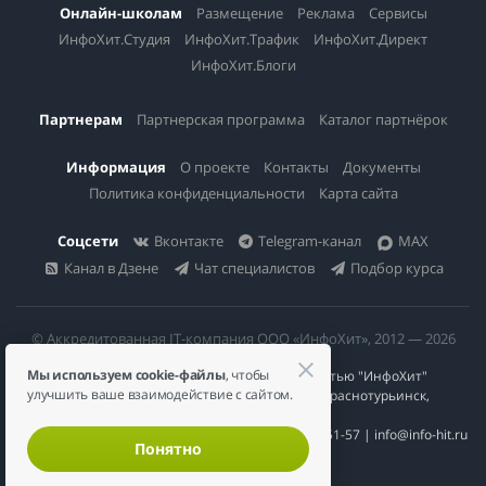
Онлайн-школам
Размещение
Реклама
Сервисы
ИнфоХит.Студия
ИнфоХит.Трафик
ИнфоХит.Директ
ИнфоХит.Блоги
Партнерам
Партнерская программа
Каталог партнёрок
Информация
О проекте
Контакты
Документы
Политика конфиденциальности
Карта сайта
Соцсети
Вконтакте
Telegram-канал
MAX
Канал в Дзене
Чат специалистов
Подбор курса
© Аккредитованная IT-компания ООО «ИнфоХит», 2012 — 2026
Мы используем cookie-файлы
, чтобы
Общество с ограниченной ответственностью "ИнфоХит"
улучшить ваше взаимодействие с сайтом.
624446, Россия, Свердловская область, г. Краснотурьинск,
ул Урожайная, д. 3
ИНН 6617023200 | КПП 661701001 | +7 984 888-51-57 | info@info-hit.ru
Понятно