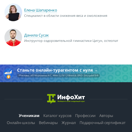
Елена Шапаренко
Специалист в области снижения веса и омоложения
Данила Сусак
Инструктор оздоровительной гимнастики Цигун, остеопат
Станьте онлайн-турагентом с нуля
*Реклама. ИП Морозенко А.С. ИНН 027612084468. ERID: 2Vtzqxb6Sh8
Ученикам
Каталог курсов
Профессии
Авторы
Онлайн-школы
Вебинары
Журнал
Подарочный сертификат