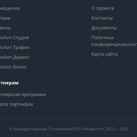
мещение
О проекте
лама
Контакты
висы
Документы
оХит.Студия
Политика
конфиденциальнос
оХит.Трафик
Карта сайта
оХит.Директ
оХит.Блоги
ртнерам
тнерская программа
алог партнёрок
© Аккредитованная IT-компания ООО «ИнфоХит», 2012 — 2026