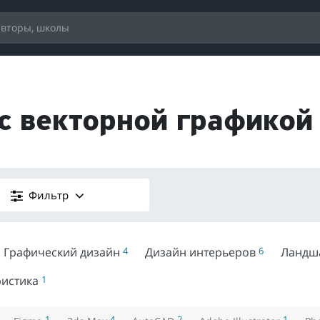
 с векторной графикой
Фильтр
Графический дизайн
4
Дизайн интерьеров
6
Ландш
истика
1
1
4
2
1