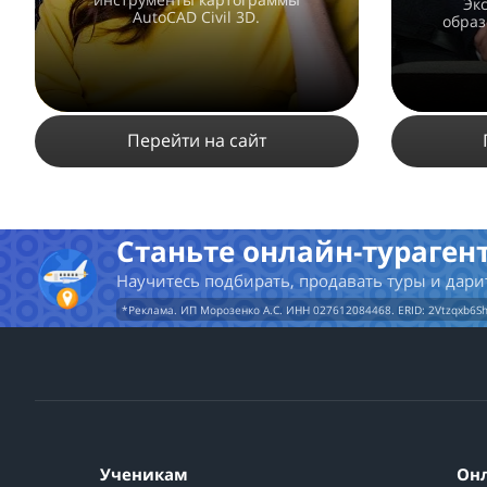
Эк
AutoCAD Civil 3D.
образ
Перейти на сайт
4861
4
1
Станьте онлайн-турагент
Научитесь подбирать, продавать туры и дари
ПОДРОБНЕЕ
*Реклама. ИП Морозенко А.С. ИНН 027612084468. ERID: 2Vtzqxb6S
Ученикам
Он