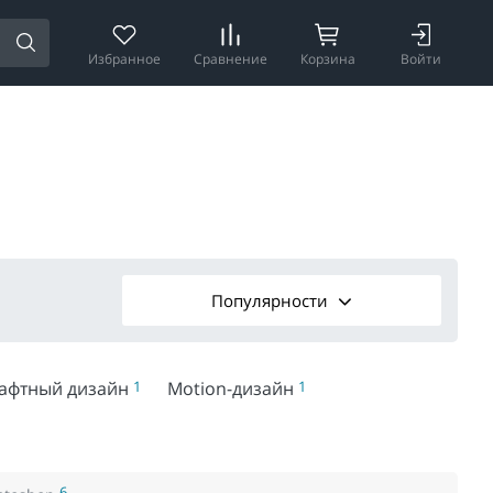
Избранное
Сравнение
Корзина
Войти
Популярности
афтный дизайн
1
Motion-дизайн
1
6