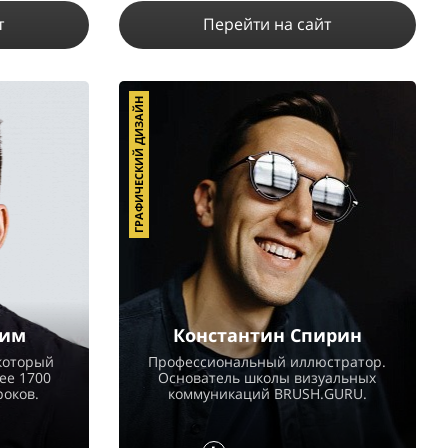
т
Перейти на сайт
ГРАФИЧЕСКИЙ ДИЗАЙН
8
27457
7
ПОДРОБНЕЕ
сим
Константин Спирин
 который
Профессиональный иллюстратор.
ее 1700
Основатель школы визуальных
роков.
коммуникаций BRUSH.GURU.