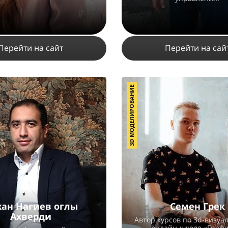
Перейти на сайт
Перейти на сай
3D МОДЕЛИРОВАНИЕ
5203
4
1
9157
7
6
ПОДРОБНЕЕ
ПОДРОБНЕЕ
хан Нагиев оглы
Семен Грек
Ахверди
Автор курсов по 3d-визуа
онлайн-школе «Графи