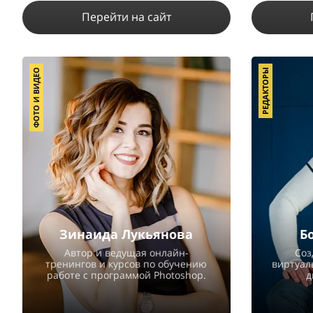
Перейти на сайт
ФОТО И ВИДЕО
РЕДАКТОРЫ
22791
42
9
ПОДРОБНЕЕ
Зинаида Лукьянова
Б
Автор и ведущая онлайн-
Соз
тренингов и курсов по обучению
виртуал
работе с программой Photoshop.
д