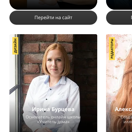
Перейти на сайт
ДИЗАЙН
РЕДАКТОРЫ
19091
7
1
ПОДРОБНЕЕ
Ирина Бурцева
Алекс
Основатель онлайн школы
Созд
«Учитель дома»
илл