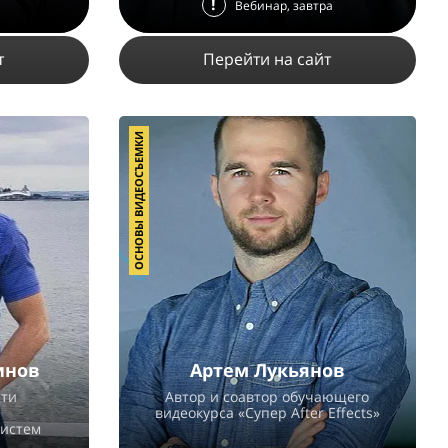
!
Вебинар, завтра
т
Перейти на сайт
ОСНОВЫ ВИДЕОСЪЕМКИ
6
3498
4
2
ПОДРОБНЕЕ
инов
Артем Лукьянов
сти
Автор и соавтор обучающего
видеокурса «Супер After Effects»
систем