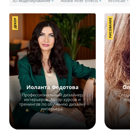
3D моделирование
Adobe After Effects
Archicad
ДЕКОР
РИСОВАНИЕ
Иоланта Федотова
Ол
Профессиональный дизайнер
Спец
интерьеров. Автор курсов и
по
тренингов по обучению дизайну
интерьера.