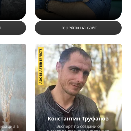
т
Перейти на сайт
ADOBE AFTER EFFECTS
8877
2
1
ПОДРОБНЕЕ
Константин Труфанов
лизации в
Эксперт по созданию
ум».
видеороликов, анимированию