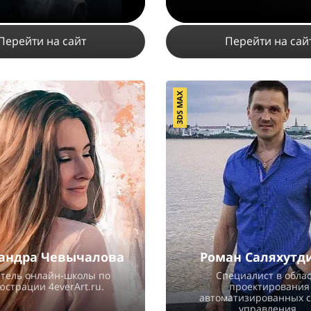
Перейти на сайт
Перейти на сай
3DS MAX
15537
9
12
15275
13
ПОДРОБНЕЕ
ПОДРОБНЕЕ
андра Чевычалова
Роман Саляхутд
атель онлайн-школы по
Специалист в обла
юстрации 4everArt.ru.
проектирования
автоматизированных 
управления.