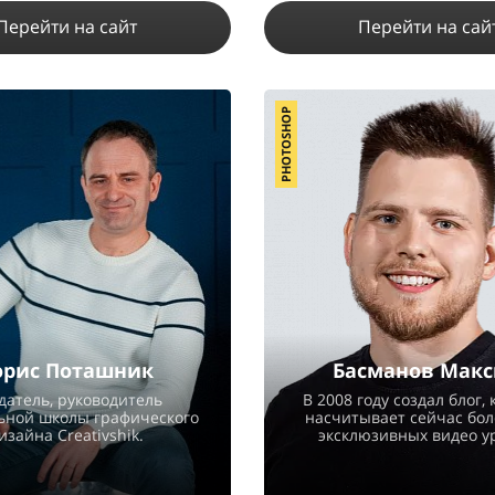
Перейти на сайт
Перейти на сай
PHOTOSHOP
13543
15
2
2866
35
1
ПОДРОБНЕЕ
ПОДРОБНЕЕ
орис Поташник
Басманов Мак
датель, руководитель
В 2008 году создал блог,
ьной школы графического
насчитывает сейчас бол
изайна Creativshik.
эксклюзивных видео у