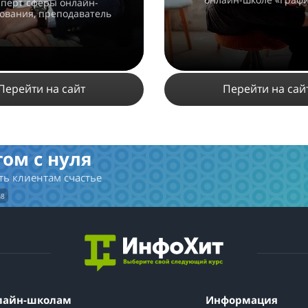
сперт сферы онлайн-
ования, преподаватель
Перейти на сайт
Перейти на сай
2653
8
2
ом с нуля
1226
10
2
ть клиентам счастье
ПОДРОБНЕЕ
ПОДРОБНЕЕ
h8
лайн-школам
Информация