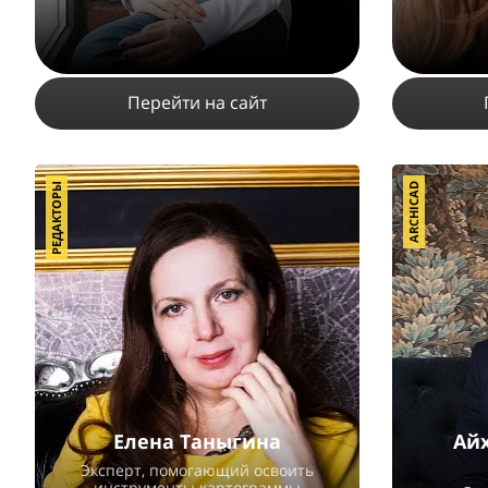
Перейти на сайт
РЕДАКТОРЫ
ARCHICAD
4355
1
ПОДРОБНЕЕ
Елена Таныгина
Ай
Эксперт, помогающий освоить
инструменты картограммы