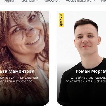
Figma
3ds Max
AutoCAD
Adobe Illustrator
Ph
ДИЗАЙН
ьга Мамонтова
Роман Морга
иализация – рисование
Дизайнер, арт-дирек
ртретов в Photoshop.
основатель Art Glück Edu