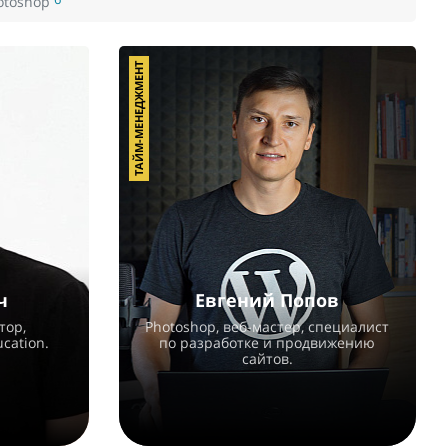
otoshop
ТАЙМ-МЕНЕДЖМЕНТ
ч
Евгений Попов
тор,
Photoshop, веб-мастер, специалист
cation.
по разработке и продвижению
сайтов.