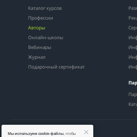
Каталог курсов
Раз
Профессии
Рек
Авторы
Сер
Онлайн-школы
Инф
Вебинары
Инф
Журнал
Инф
Подарочный сертификат
Инф
Па
Пар
Кат
Мы используем cookie-файлы
, чтобы