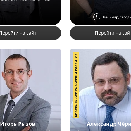
!
Вебинар, сегод
Перейти на сайт
Перейти на сай
БИЗНЕС ПЛАНИРОВАНИЕ И РАЗВИТИЕ
55087
28
1
40335
4
1
ПОДРОБНЕЕ
ПОДРОБНЕЕ
Игорь Рызов
Александр Чёр