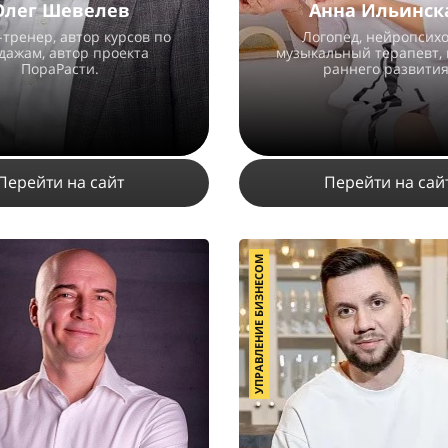
Олег Шевелев
Анна Ильинск
-тренер, автор курсов по
Логопед, нейропсихо
дажам, автор проекта
музыкальный терапевт, 
ПораРасти.
раннего развития
Перейти на сайт
Перейти на сай
УПРАВЛЕНИЕ БИЗНЕСОМ
29522
48
1
6410
11
6
ПОДРОБНЕЕ
ПОДРОБНЕЕ