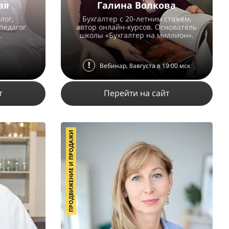
ая
Галина Волкова
лог,
Бухгалтер с 20-летним стажем,
педагог
автор онлайн-курсов. Основатель
.
школы «Бухгалтер на миллион».
!
Вебинар, 8августа в 19:00 мск
т
Перейти на сайт
ПРОДВИЖЕНИЕ И ПРОДАЖИ
8552
5
3
ПОДРОБНЕЕ