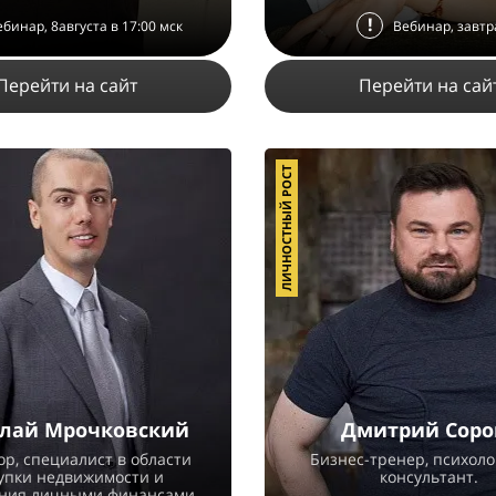
!
ебинар, 8августа в 17:00 мск
Вебинар, завтр
Перейти на сайт
Перейти на сай
ЛИЧНОСТНЫЙ РОСТ
8525
18
4
37428
27
ПОДРОБНЕЕ
ПОДРОБНЕЕ
лай Мрочковский
Дмитрий Соро
р, специалист в области
Бизнес-тренер, психолог
упки недвижимости и
консультант.
ния личными финансами.