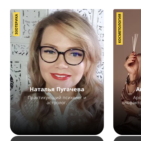
ЭЗОТЕРИКА
КОСМЕТОЛОГИЯ
Наталья Пугачева
А
Практикующий психолог и
Аро
астролог.
ольфакт