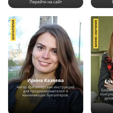
Перейти на сайт
БУХГАЛТЕРИЯ
БИЗНЕС-ОБУЧЕНИЕ
11652
7
2
ПОДРОБНЕЕ
Ирина Казяева
Еле
Автор бухгалтерских инструкций
Бизнес
для предпринимателей и
консул
начинающих бухгалтеров.
духо