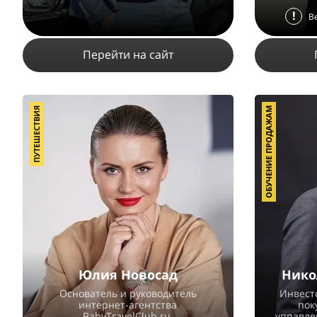
!
В
Перейти на сайт
ПУТЕШЕСТВИЯ
ОБУЧЕНИЕ ПРОДАЖАМ
79362
456
5
ПОДРОБНЕЕ
Юлия Новосад
Нико
Основатель и руководитель
Инвесто
интернет-агентства
пок
BabyTravelClub.ru.
управле