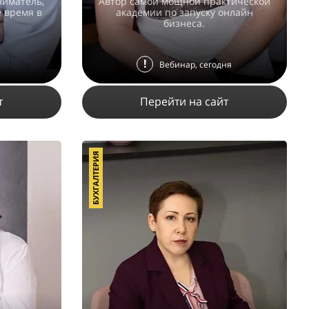
иматель,
Автор самой мощной практической
 время в
академии по запуску онлайн
бизнеса.
!
Вебинар, сегодня
т
Перейти на сайт
БУХГАЛТЕРИЯ
25585
132
7
ПОДРОБНЕЕ