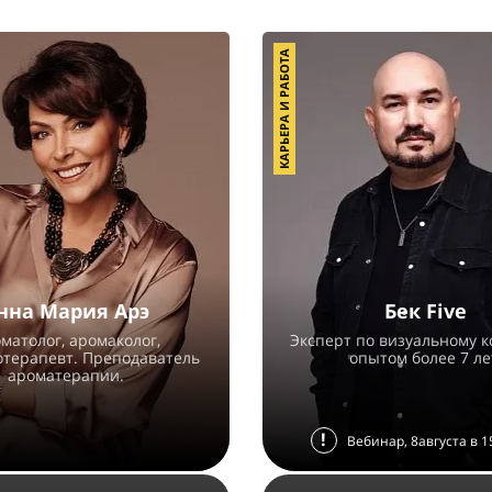
КАРЬЕРА И РАБОТА
нна Мария Арэ
Бек Five
матолог, аромаколог,
Эксперт по визуальному к
отерапевт. Преподаватель
опытом более 7 ле
ароматерапии.
!
Вебинар, 8августа в 1