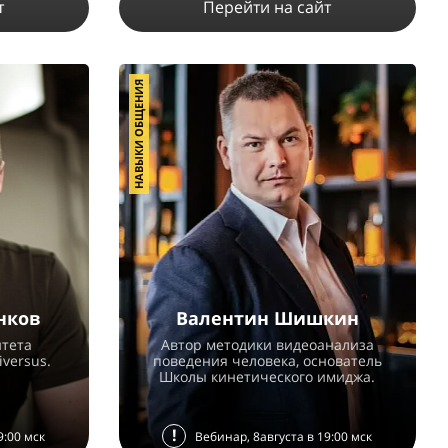
т
Перейти на сайт
НАВЫКИ ОБЩЕНИЯ
3
8773
10
2
ПОДРОБНЕЕ
нков
Валентин Шишкин
тета
Автор методики видеоанализа
versus.
поведения человека, основатель
Школы кинетического имиджа.
!
9:00 мск
Вебинар, 8августа в 19:00 мск