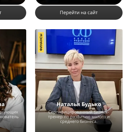
т
Перейти на сайт
ФИНАНСЫ
6
58651
12
8
ПОДРОБНЕЕ
ва
Наталья Будько
торгующих
Сертифицированный бизнес-
снователь
тренер по развитию малого и
среднего бизнеса.