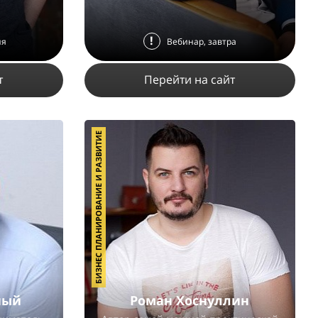
!
ня
Вебинар, завтра
т
Перейти на сайт
БИЗНЕС ПЛАНИРОВАНИЕ И РАЗВИТИЕ
5
42493
91
4
ПОДРОБНЕЕ
ный
Роман Хоснуллин