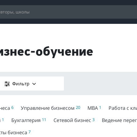
изнес-обучение
Фильтр
знеса
6
Управление бизнесом
20
MBA
1
Работа с к
й
1
Бухгалтерия
11
Сетевой бизнес
3
Ведение пере
кты бизнеса
7