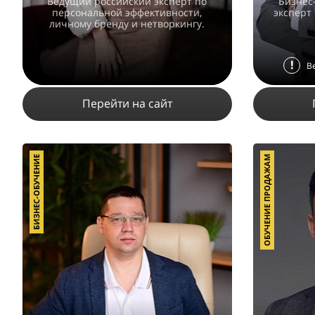
Ведущий российский эксперт по
Бизнес
персональной эффективности,
эксперт
личному бренду и нетворкингу.
!
В
Перейти на сайт
БИЗНЕС-ОБУЧЕНИЕ
ОБУЧЕНИЕ ПРОДАЖАМ
32242
20
14
ПОДРОБНЕЕ