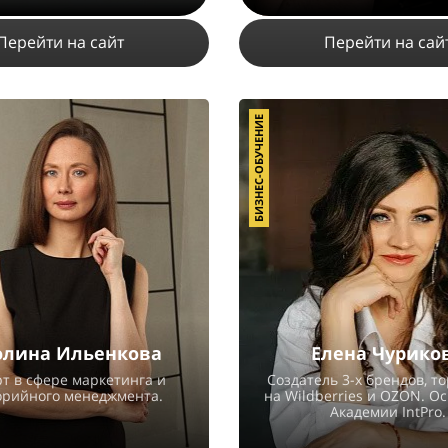
Перейти на сайт
Перейти на сай
БИЗНЕС-ОБУЧЕНИЕ
139332
1719
8805
35
19
ПОДРОБНЕЕ
ПОДРОБНЕЕ
олина Ильенкова
Елена Чурико
т в сфере маркетинга и
Создатель 3-х брендов, 
орийного менеджмента.
на Wildberries и OZON. О
Академии IntPro.