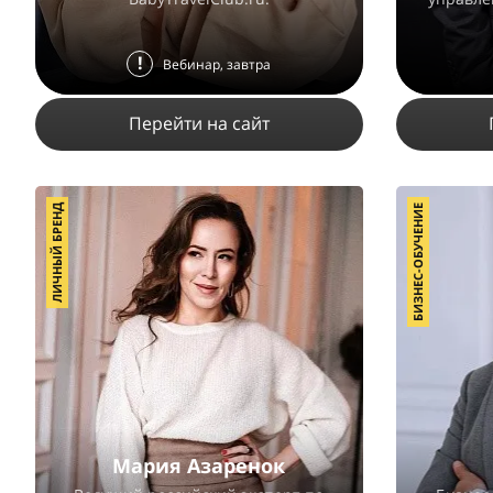
!
Вебинар, завтра
Перейти на сайт
ЛИЧНЫЙ БРЕНД
БИЗНЕС-ОБУЧЕНИЕ
38594
15
5
ПОДРОБНЕЕ
Мария Азаренок