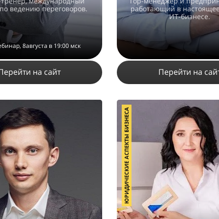
-тренер, международный
Top-менеджер и предприн
 по ведению переговоров.
работающий в настоящее
ИТ-бизнесе.
ебинар, 8августа в 19:00 мск
Перейти на сайт
Перейти на сай
ЮРИДИЧЕСКИЕ АСПЕКТЫ БИЗНЕСА
35039
61
10
26158
2
1
ПОДРОБНЕЕ
ПОДРОБНЕЕ