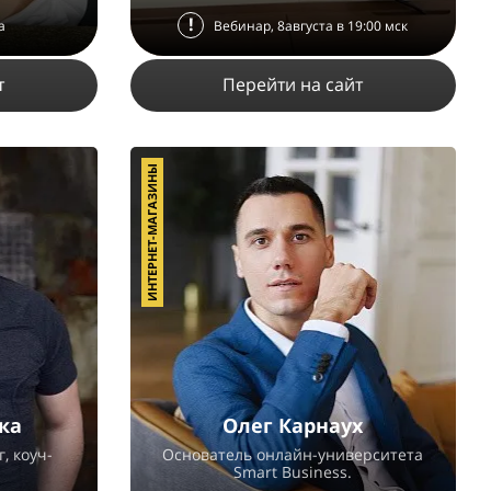
!
а
Вебинар, 8августа в 19:00 мск
т
Перейти на сайт
ИНТЕРНЕТ-МАГАЗИНЫ
1
34421
330
4
ПОДРОБНЕЕ
ка
Олег Карнаух
, коуч-
Основатель онлайн-университета
Smart Business.