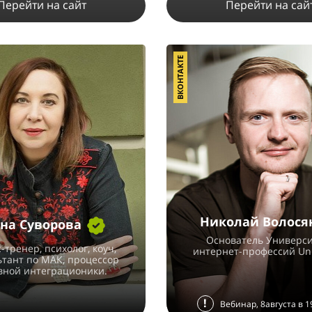
Перейти на сайт
Перейти на сай
ВКОНТАКТЕ
15354
14
16
11725
20
ПОДРОБНЕЕ
ПОДРОБНЕЕ
Николай Волося
на Суворова
Основатель Универси
-тренер, психолог, коуч,
интернет-профессий Uni
ьтант по МАК, процессор
вной интеграционики.
!
Вебинар, 8августа в 1