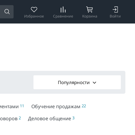
Избранное
Сравнение
Корзина
Войти
Популярности
лиентами
11
Обучение продажам
22
говоров
2
Деловое общение
3