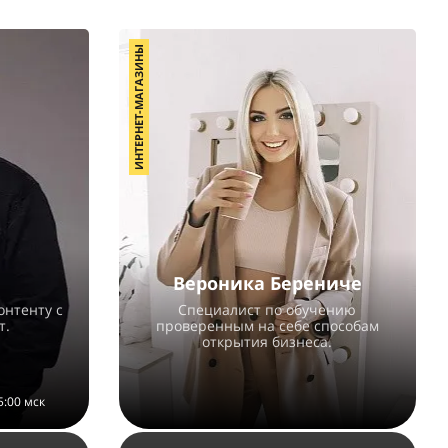
ИНТЕРНЕТ-МАГАЗИНЫ
Вероника Берениче
онтенту с
Специалист по обучению
т.
проверенным на себе способам
открытия бизнеса.
5:00 мск