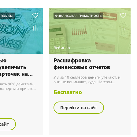
ТЕЛЛЕКТ
ФИНАНСОВАЯ ГРАМОТНОСТЬ
Вебинар
щью
Расшифровка
увеличить
финансовых отчетов
арточек на
У 8 из 10 селлеров деньги утекают, и
они не понимают, куда. На этом
лать 90% действий,
вебинаре разложим по полочкам, куда
эксперты и при этом
уходит чистая прибыль и как не
Бесплатно
з эфиров, марафонов
попасть в кассо...
Перейти на сайт
сайт