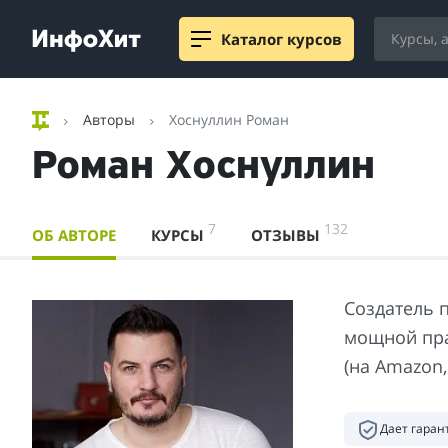
Каталог курсов
Авторы
Хоснуллин Роман
Роман Хоснуллин
7
132
ОБ АВТОРЕ
КУРСЫ
ОТЗЫВЫ
Создатель 
мощной пра
(на Amazon,
Дает гара