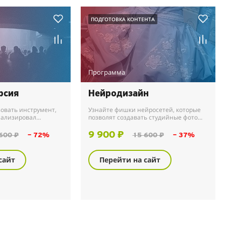
ПОДГОТОВКА КОНТЕНТА
Программа
рсия
Нейродизайн
овать инструмент,
Узнайте фишки нейросетей, которые
нализировал
позволят создавать студийные фото
, комментариев и
товаров без фотостудий, моделей и
считанные минуты
дорогого оборудования.
9 900 ₽
600 ₽
– 72%
15 600 ₽
– 37%
мую...
сайт
Перейти на сайт