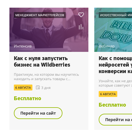
МЕНЕДЖМЕНТ МАРКЕТПЛЕЙСОВ
ИСКУССТВЕННЫЙ ИН
Интенсив
Вебинар
Как с нуля запустить
Как с помо
бизнес на Wildberries
нейросетей 
конверсии к
Практикум, на котором вы научитесь
WB
находить и запускать товары с
Узнайте, как не де
высоким спросом и низкой
которые советуют 
3 дня
конкуренцией на Wildberries.
6 АВГУСТА
расти быстрее. Бе
и выгорания.
6 АВГУСТА
Бесплатно
Бесплатно
Перейти на сайт
Перейти на 