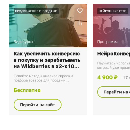
ПРОДВИЖЕНИЕ И ПРОДАЖИ
НЕЙРОННЫЕ СЕТИ
Видеоурок
Программа
Как увеличить конверсию
НейроКонве
в покупку и зарабатывать
Научитесь использ
на Wildberries в x2-x10
который уже проа
миллионы отзывов
больше
Освойте методы анализа спроса и
статей, чтобы за 
4 900 ₽
17 
подбора товаров для продажи.
выдавать необходи
Научитесь выбирать востребованные
продукты и привлекать в несколько раз
Бесплатно
Перейти на 
больше посетителе...
Перейти на сайт