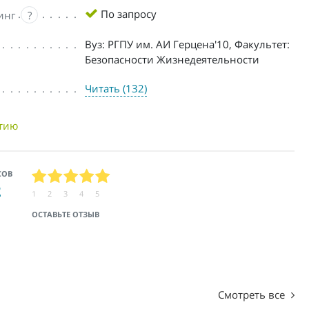
По запросу
инг
?
Вуз: РГПУ им. АИ Герцена'10, Факультет:
Безопасности Жизнедеятельности
Читать (132)
нтию
СОВ
2
1
2
3
4
5
ОСТАВЬТЕ ОТЗЫВ
Смотреть все