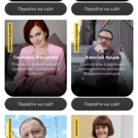
Перейти на сайт
Перейти на сайт
НАВЫКИ ОБЩЕНИЯ
НАВЫКИ ОБЩЕНИЯ
Светлана Филатова
Алексей Ярцев
Психолог, физиогномист,
Основатель и идейный
профайлер, нумеролог и
вдохновитель интернет-
графолог.
академии комедии.
21702
13
3
11306
27
4
Перейти на сайт
Перейти на сайт
НАВЫКИ ОБЩЕНИЯ
МАРКЕТИНГ