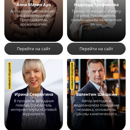
Анна Мария Арэ
Надежда Трофимова
Ароматолог, аромаколог,
Тренер по имиджу, этикету
ольфактотерапевт.
и речи. Руководитель
Преподаватель
онлайн-школы «Элегантная
ароматерапии.
речь».
15258
14
16
14584
12
18
Перейти на сайт
Перейти на сайт
НАВЫКИ ОБЩЕНИЯ
НАВЫКИ ОБЩЕНИЯ
Ирина Севрюгина
Валентин Шишкин
В прошлом эстрадная
Автор методики
певица. Основатель
видеоанализа поведения
интернет-клуба «Сетевой
человека, основатель
журналист».
Школы кинетического
имиджа.
6902
8
3
58635
12
8