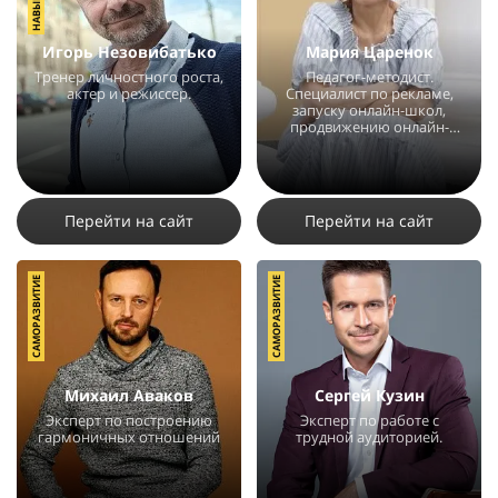
Игорь Незовибатько
Мария Царенок
Тренер личностного роста,
Педагог-методист.
актер и режиссер.
Специалист по рекламе,
запуску онлайн-школ,
продвижению онлайн-
проектов и услуг.
9566
2
5
7359
10
32
Перейти на сайт
Перейти на сайт
САМОРАЗВИТИЕ
САМОРАЗВИТИЕ
Михаил Аваков
Сергей Кузин
Эксперт по построению
Эксперт по работе с
гармоничных отношений
трудной аудиторией.
7428
8
4
6421
14
1