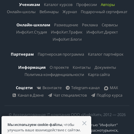
Ученикам
Каталог курсов
Профессии
Авторы
Онлайн-школы
Вебинары
Журнал
Подарочный сертификат
Онлайн-школам
Размещение
Реклама
Сервисы
ИнфоХит.Студия
ИнфоХит.Трафик
ИнфоХит.Директ
ИнфоХит.Блоги
Партнерам
Партнерская программа
Каталог партнёрок
Информация
О проекте
Контакты
Документы
Политика конфиденциальности
Карта сайта
Соцсети
Вконтакте
Telegram-канал
MAX
Канал в Дзене
Чат специалистов
Подбор курса
© Аккредитованная IT-компания ООО «ИнфоХит», 2012 — 2026
Мы используем cookie-файлы
, чтобы
Общество с ограниченной ответственностью "ИнфоХит"
улучшить ваше взаимодействие с сайтом.
624446, Россия, Свердловская область, г. Краснотурьинск,