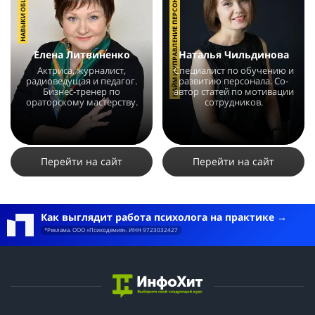
НАВЫКИ ОБЩЕНИЯ
НАЙМ И УПРАВЛЕНИЕ ПЕРСОНАЛОМ
Елена Литвиненко
Наталья Чильдинова
Актриса, журналист,
Специалист по обучению и
радиоведущая и педагог.
развитию персонала. Со-
Бизнес-тренер по
автор статей по мотивации
ораторскому мастерству.
сотрудников.
5453
5
1
4371
3
3
Перейти на сайт
Перейти на сайт
Как выглядит работа психолога на практике
*Реклама. ООО «Психодемия». ИНН 9723032427