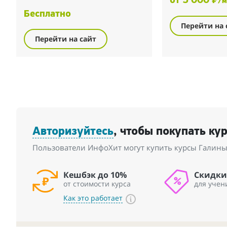
от 5 000 ₽
/м
Бесплатно
Перейти на 
Перейти на сайт
Авторизуйтесь
, чтобы покупать ку
Пользователи ИнфоХит могут купить курсы Галины
Кешбэк до 10%
Скидки
от стоимости курса
для учен
Как это работает