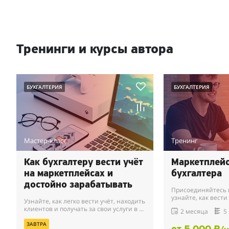
Тренинги и курсы автора
БУХГАЛТЕРИЯ
БУХГАЛТЕРИЯ
Мастер-класс
Тренинг
Как бухгалтеру вести учёт
Маркетплей
на маркетплейсах и
бухгалтера
достойно зарабатывать
Присоединяйтесь к
узнайте, как вести
Узнайте, как легко вести учёт, находить
маркетплейсов! О
клиентов и получать за свои услуги в 2-
2 месяца
5
работы с онлайн-
3 раза больше.Получите ответы на
налоговое законода
100+ вопросов по Маркетплейсам.
ЗАВТРА