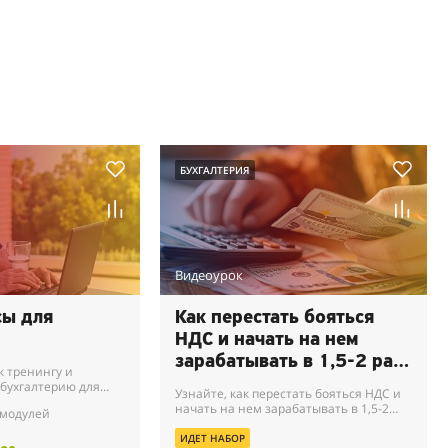
БУХГАЛТЕРИЯ
Видеоурок
сы для
Как перестать бояться
НДС и начать на нем
зарабатывать в 1,5-2 раза
 тренингу и
больше, пока 90%
 бухгалтерию для
Узнайте, как перестать бояться НДС и
свойте особенности
бухгалтеров борются за
начать на нем зарабатывать в 1,5-2
 модулей
платформами,
раза больше, пока 90% бухгалтеров
клиентов без НДС
тель...
борются за клиентов без НДС.
ИДЕТ НАБОР