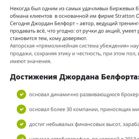
Некогда был одним из самых удачливых биржевых б
обмана клиентов в основанной им фирме Stratton O
Сегодня Джордан Белфорт – автор, ведущий тренинг
продавать всё, что угодно: от ручки до акций, умее
становится тем, кому доверяют.
Авторская «прямолинейная система убеждения» науч
продажи, сохраняя этику и честность, при этом пол,
имеют значения.
Достижения Джордана Белфорта
основал динамично развивающуюся брокерс
основал более 30 компании, приносящих мил
достиг небывалых финансовых высот, зараба
написал автобиографию, по которой в 2013 