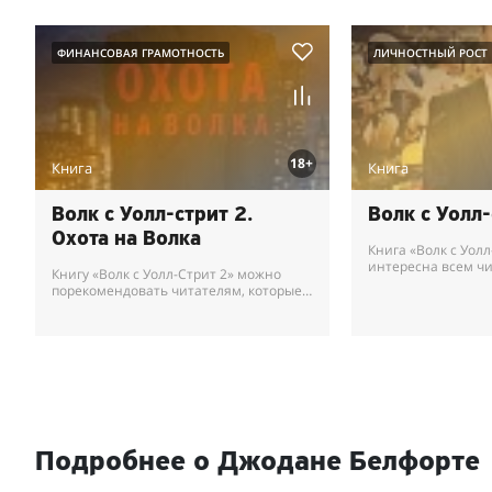
ФИНАНСОВАЯ ГРАМОТНОСТЬ
ЛИЧНОСТНЫЙ РОСТ
18+
Книга
Книга
Волк с Уолл-стрит 2.
Волк с Уолл
Охота на Волка
Книга «Волк с Уолл
интересна всем чи
Книгу «Волк с Уолл-Стрит 2» можно
увлекают истории
порекомендовать читателям, которые
взлете по карьерн
по достоинству оценили первую часть
крупных сделках с а
увлекательного триллера. Вам
предстоит узнать...
Подробнее о Джодане Белфорте