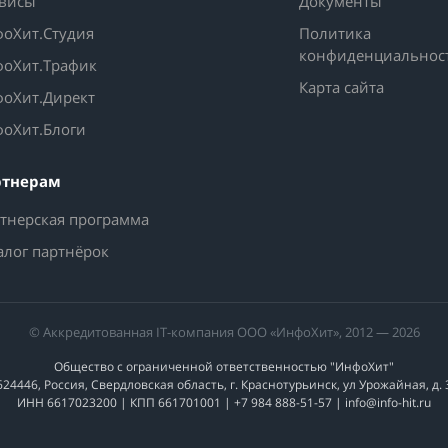
висы
Документы
оХит.Студия
Политика
конфиденциальнос
оХит.Трафик
Карта сайта
оХит.Директ
оХит.Блоги
ртнерам
тнерская программа
алог партнёрок
© Аккредитованная IT-компания ООО «ИнфоХит», 2012 — 2026
Общество с ограниченной ответственностью "ИнфоХит"
624446, Россия, Свердловская область, г. Краснотурьинск, ул Урожайная, д. 
ИНН 6617023200 | КПП 661701001 | +7 984 888-51-57 | info@info-hit.ru