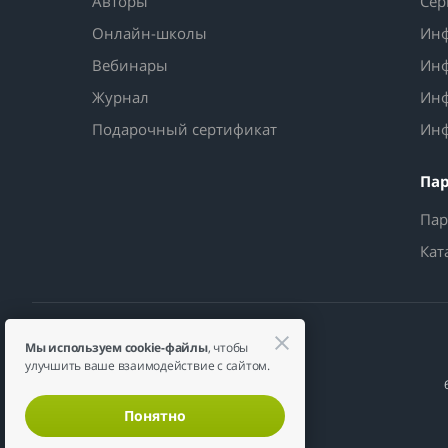
Авторы
Сер
Онлайн-школы
Инф
Вебинары
Инф
Журнал
Инф
Подарочный сертификат
Инф
Па
Пар
Кат
Мы используем cookie-файлы
, чтобы
улучшить ваше взаимодействие с сайтом.
Понятно