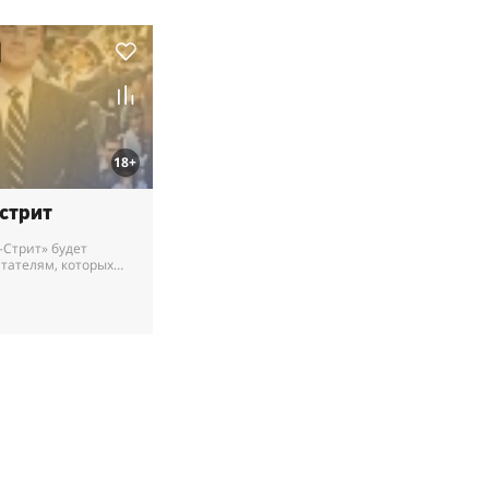
18+
-стрит
-Стрит» будет
тателям, которых
 о стремительном
ой лестнице, о
...