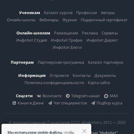
Ученикам
Каталог курсов
Профессии
Авторы
Онлайн-школы
Вебинары
Журнал
Подарочный сертификат
Онлайн-школам
Размещение
Реклама
Сервисы
ИнфоХит.Студия
ИнфоХит.Трафик
ИнфоХит.Директ
ИнфоХит.Блоги
Партнерам
Партнерская программа
Каталог партнёрок
Информация
О проекте
Контакты
Документы
Политика конфиденциальности
Карта сайта
Соцсети
Вконтакте
Telegram-канал
MAX
Канал в Дзене
Чат специалистов
Подбор курса
© Аккредитованная IT-компания ООО «ИнфоХит», 2012 — 2026
Мы используем cookie-файлы
, чтобы
Общество с ограниченной ответственностью "ИнфоХит"