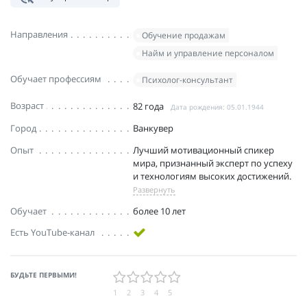
Направления
Обучение продажам
Найм и управление персоналом
Обучает профессиям
Психолог-консультант
Возраст
82 года
Дата рождения: 05.01.1944
Город
Ванкувер
Опыт
Лучший мотивационный спикер
мира, признанный эксперт по успеху
и технологиям высоких достижений.
Развернуть
Обучает
более 10 лет
Есть YouTube-канал
БУДЬТЕ ПЕРВЫМИ!
1
2
3
4
5