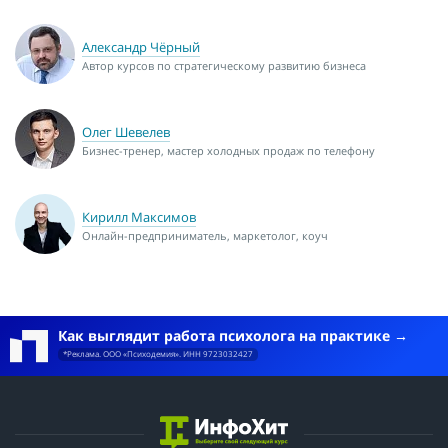
Александр Чёрный
Автор курсов по стратегическому развитию бизнеса
Олег Шевелев
Бизнес-тренер, мастер холодных продаж по телефону
Кирилл Максимов
Онлайн-предприниматель, маркетолог, коуч
Как выглядит работа психолога на практике
*Реклама. ООО «Психодемия». ИНН 9723032427