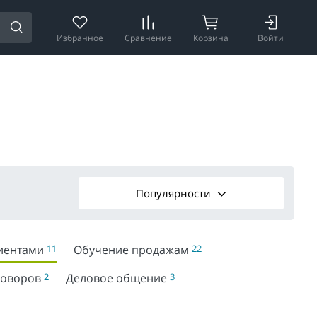
Избранное
Сравнение
Корзина
Войти
Популярности
лиентами
11
Обучение продажам
22
говоров
2
Деловое общение
3