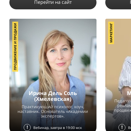
Перейти на сайт
ПРОДВИЖЕНИЕ И ПРОДАЖИ
МАРКЕТИНГ
139291
1719
6
ПОДРОБНЕЕ
Ирина Дель Соль
М
(Хмелевская)
Педагог
реклам
Практикующий психолог, коуч,
продвиж
наставник. Основатель «Академии
экспертов».
!
!
Вебинар, завтра в 19:00 мск
В