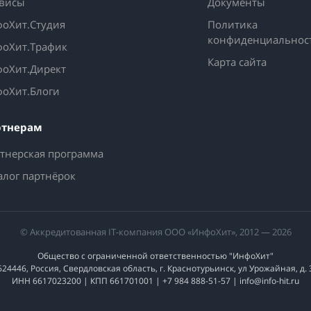
висы
Документы
оХит.Студия
Политика
конфиденциальнос
оХит.Трафик
Карта сайта
оХит.Директ
оХит.Блоги
ртнерам
тнерская программа
алог партнёрок
© Аккредитованная IT-компания ООО «ИнфоХит», 2012 — 2026
Общество с ограниченной ответственностью "ИнфоХит"
624446, Россия, Свердловская область, г. Краснотурьинск, ул Урожайная, д. 
ИНН 6617023200 | КПП 661701001 | +7 984 888-51-57 | info@info-hit.ru