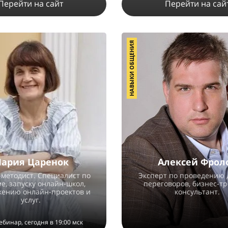
Перейти на сайт
Перейти на сай
НАВЫКИ ОБЩЕНИЯ
58635
12
8
42480
91
ПОДРОБНЕЕ
ПОДРОБНЕЕ
ария Царенок
Алексей Фрол
-методист. Специалист по
Эксперт по проведению 
е, запуску онлайн-школ,
переговоров, бизнес-т
ению онлайн-проектов и
консультант.
услуг.
ебинар, сегодня в 19:00 мск