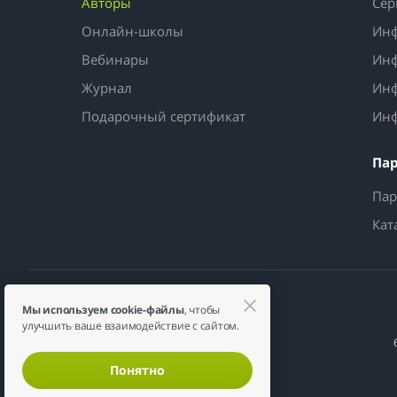
Авторы
Сер
Онлайн-школы
Инф
Вебинары
Инф
Журнал
Инф
Подарочный сертификат
Инф
Па
Пар
Кат
Мы используем cookie-файлы
, чтобы
улучшить ваше взаимодействие с сайтом.
Понятно