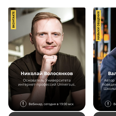
ВКОНТАКТЕ
НАВЫКИ ОБЩЕНИЯ
Николай Волосянков
Ва
Основатель Университета
Автор
интернет-профессий Universus.
поведен
Школы
!
!
Вебинар, сегодня в 19:00 мск
В