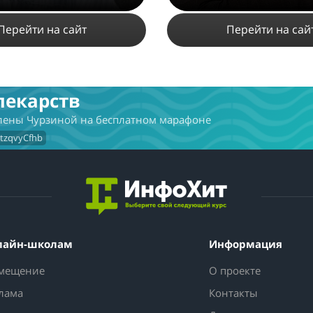
Перейти на сайт
Перейти на сай
7359
10
32
7128
8
лекарств
Елены Чурзиной на бесплатном марафоне
ПОДРОБНЕЕ
ПОДРОБНЕЕ
VtzqvyCfhb
лайн-школам
Информация
мещение
О проекте
лама
Контакты