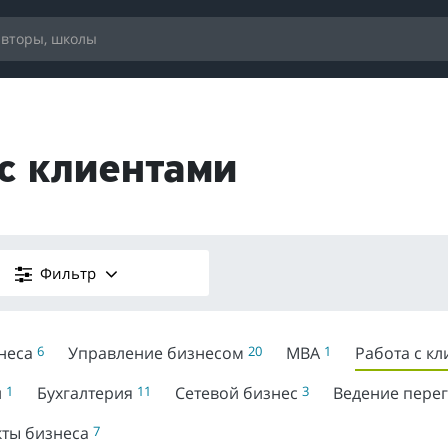
с клиентами
Фильтр
знеса
6
Управление бизнесом
20
MBA
1
Работа с к
й
1
Бухгалтерия
11
Сетевой бизнес
3
Ведение пере
кты бизнеса
7