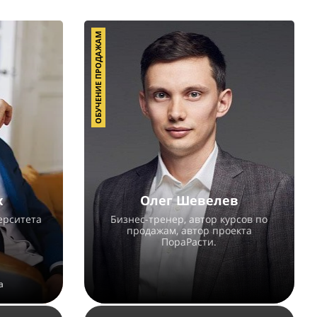
ОБУЧЕНИЕ ПРОДАЖАМ
х
Олег Шевелев
ерситета
Бизнес-тренер, автор курсов по
продажам, автор проекта
ПораРасти.
а