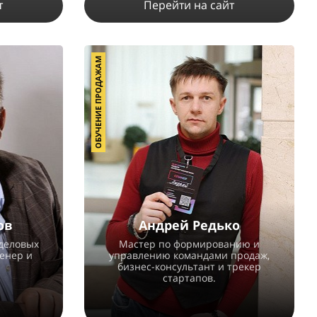
т
Перейти на сайт
ОБУЧЕНИЕ ПРОДАЖАМ
4
29501
48
1
ПОДРОБНЕЕ
ов
Андрей Редько
деловых
Мастер по формированию и
ренер и
управлению командами продаж,
бизнес-консультант и трекер
стартапов.