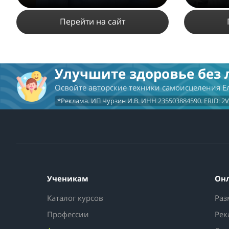
Перейти на сайт
Улучшите здоровье без 
4744
18
2
Освойте авторские техники самоисцеления 
ПОДРОБНЕЕ
*Реклама. ИП Чурзин И.В. ИНН 235503884590. ERID: 2
Ученикам
Он
Каталог курсов
Раз
Профессии
Рек