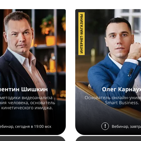
ИНТЕРНЕТ-МАГАЗИНЫ
лентин Шишкин
Олег Карнау
 методики видеоанализа
Основатель онлайн-унив
ия человека, основатель
Smart Business.
 кинетического имиджа.
!
ебинар, сегодня в 19:00 мск
Вебинар, завтр