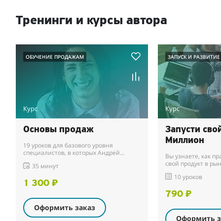
Тренинги и курсы автора
ОБУЧЕНИЕ ПРОДАЖАМ
ЗАПУСК И РАЗВИТИЕ
Курс
Курс
Основы продаж
Запусти свой
Миллион
19 уроков для базового уровня
специалистов, в которых Андрей
Вы узнаете, как правильно запустить
Редько учит продавать, даже если вы
свой продукт в рын
35 минут
новичок.
окупаемости и пол
10 уроков
1 300 ₽
790 ₽
Оформить заказ
Оформить з