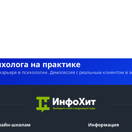
ихолога на практике
 карьере в психологии. Демосессия с реальным клиентом в 
лайн-школам
Информация