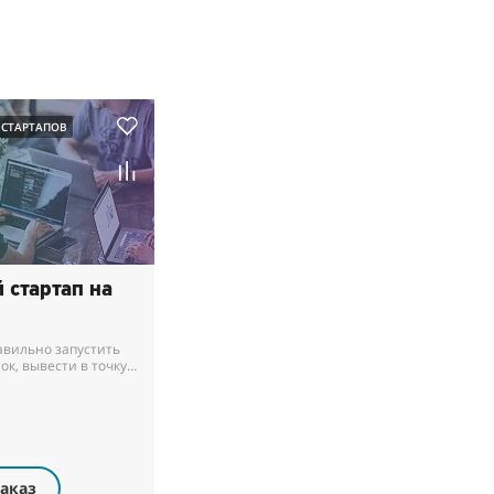
 СТАРТАПОВ
 стартап на
ок, вывести в точку
учить прибыль.
аказ