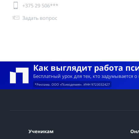
+375 29 506***
Задать вопрос
Как выглядит работа пс
Бесплатный урок для тех, кто задумывается о
*Реклама. ООО «Психодемия». ИНН 9723032427
Ученикам
Он