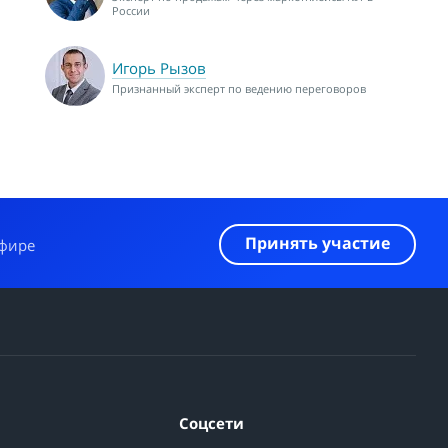
России
Игорь Рызов
Признанный эксперт по ведению переговоров
Принять участие
эфире
Соцсети