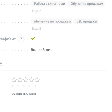
Работа с клиентами
Обучение продажам
Еще 2
обучение по продажам
b2b продажи
Еще 3
 ИнфоХит
?
более 6 лет
ты
1
2
3
4
5
ОСТАВЬТЕ ОТЗЫВ