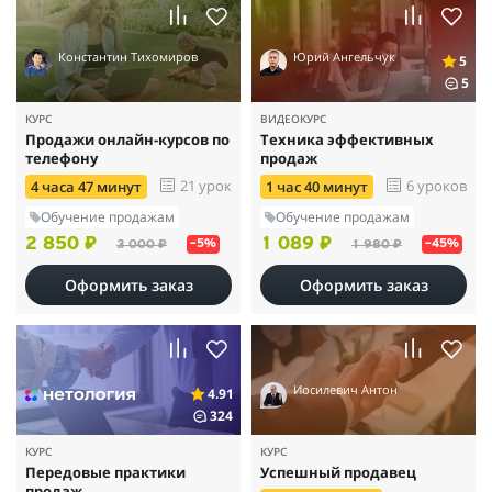
Константин Тихомиров
Юрий Ангельчук
5
5
КУРС
ВИДЕОКУРС
Продажи онлайн-курсов по
Техника эффективных
телефону
продаж
21 урок
6 уроков
4 часа 47 минут
1 час 40 минут
Обучение продажам
Обучение продажам
2 850 ₽
1 089 ₽
3 000 ₽
1 980 ₽
–5%
–45%
Оформить заказ
Оформить заказ
Иосилевич Антон
4.91
324
КУРС
КУРС
Передовые практики
Успешный продавец
продаж