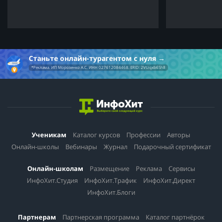
Станьте онлайн-турагентом с нуля
*Реклама. ИП Морозенко А.С. ИНН 027612084468. ERID: 2Vtzqxb6Sh8
Ученикам
Каталог курсов
Профессии
Авторы
Онлайн-школы
Вебинары
Журнал
Подарочный сертификат
Онлайн-школам
Размещение
Реклама
Сервисы
ИнфоХит.Студия
ИнфоХит.Трафик
ИнфоХит.Директ
ИнфоХит.Блоги
Партнерам
Партнерская программа
Каталог партнёрок