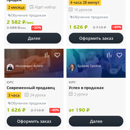
4 часа 28 минут
Идет набор
2 месяца
16 уроков
Обучение продажам
Обучение продажам
2 582 ₽
/мес.
1 626 ₽
2 710 ₽
–40%
3 688 ₽
–30%
/мес.
Далее
Оформить заказ
Иосилевич Антон
Брайан Трейси
КУРС
КУРС
Современный продавец
Успех в продажах
2 урока
24 урока
3 часа
Обучение продажам
1 626 ₽
от 190 ₽
2 710 ₽
–40%
Оформить заказ
Далее