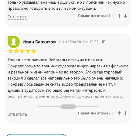
только указывали на наши ошибки, но и пояснили как нужно
правильно говорить в той или иной ситуации.
Помог ли отзыв?
0
Ответить
Иван Бархатов
1 октября 2019 в 19:05
Тренинг понравился. Все этапы освежил в памяти.
Понравилось что тренинг содержал видео-нарезки из фильмов
и реальной жизни(например во втором блоке где торговый
заходил и сделал все неправильно это было очень наглядно).
Понравилось задание снять видео представление на тт. Я
думаю в аудитории это было бы не так интересно и
реалистично. Тренинг на удаленке я думаю пошел на пользу
всем кто знал, кто не знал что-либо, времени было
предостаточно чтобы разобраться.
Помог ли отзыв?
0
Ответить
В следующих тренингах также хочется видеть видео-вставки из
нашей ,, торговой,, реальности.