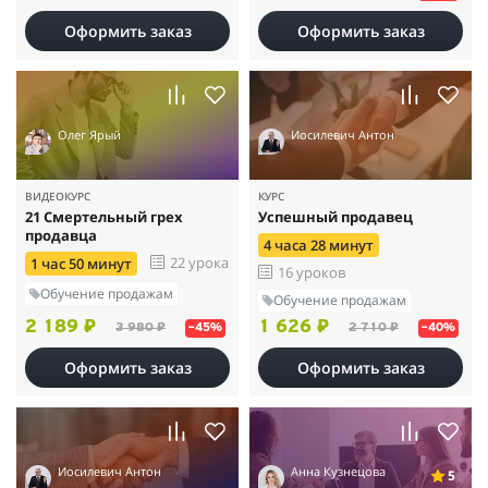
Оформить заказ
Оформить заказ
Олег Ярый
Иосилевич Антон
ВИДЕОКУРС
КУРС
21 Смертельный грех
Успешный продавец
продавца
4 часа 28 минут
22 урока
1 час 50 минут
16 уроков
Обучение продажам
Обучение продажам
2 189 ₽
1 626 ₽
3 980 ₽
2 710 ₽
–45%
–40%
Оформить заказ
Оформить заказ
Иосилевич Антон
Анна Кузнецова
5