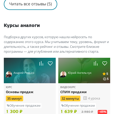
Читать все отзывы (5)
Курсы аналоги
Подборка других курсов, которую нашла нейросеть по
содержанию этого курса. Мы учитываем тему, уровень, формат и
длительность, а также рейтинг и отзывы. Смотрите близкие
программы — для углубления или альтернативного старта.
Андрей Редько
Юрий Ангельчук
5
5
КУРС
ВИДЕОКУРС
Основы продаж
СПИН продажи
4 урока
35 минут
32 минуты
Обучение продажам
Обучение продажам
1 300 ₽
1 639 ₽
2 980 ₽
–45%