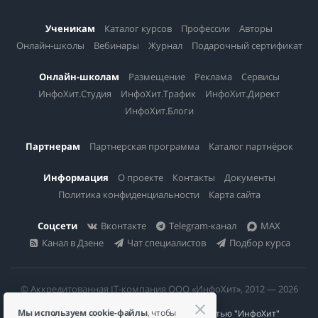
Ученикам
Каталог курсов
Профессии
Авторы
Онлайн-школы
Вебинары
Журнал
Подарочный сертификат
Онлайн-школам
Размещение
Реклама
Сервисы
ИнфоХит.Студия
ИнфоХит.Трафик
ИнфоХит.Директ
ИнфоХит.Блоги
Партнерам
Партнерская программа
Каталог партнёрок
Информация
О проекте
Контакты
Документы
Политика конфиденциальности
Карта сайта
Соцсети
Вконтакте
Telegram-канал
MAX
Канал в Дзене
Чат специалистов
Подбор курса
© Аккредитованная IT-компания ООО «ИнфоХит», 2012 — 2026
Мы используем cookie-файлы
, чтобы
Общество с ограниченной ответственностью "ИнфоХит"