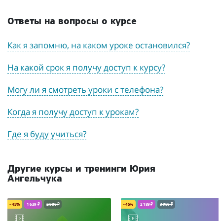
Ответы на вопросы о курсе
Как я запомню, на каком уроке остановился?
На какой срок я получу доступ к курсу?
Могу ли я смотреть уроки с телефона?
Когда я получу доступ к урокам?
Где я буду учиться?
Другие курсы и тренинги Юрия
Ангельчука
– 45%
1 639 ₽
2 980 ₽
– 45%
2 189 ₽
3 980 ₽