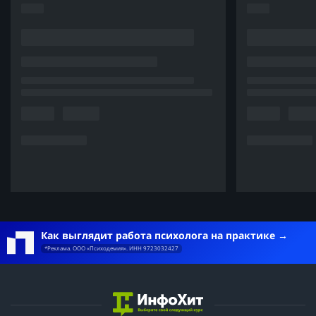
Как выглядит работа психолога на практике
*Реклама. ООО «Психодемия». ИНН 9723032427