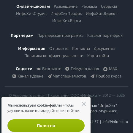
Онлайн-школам
Размещение
Реклама
Сервисы
ИнфоХит.Студия
ИнфоХит.Трафик
ИнфоХит.Директ
ИнфоХит.Блоги
Партнерам
Партнерская программа
Каталог партнёрок
Информация
О проекте
Контакты
Документы
Политика конфиденциальности
Карта сайта
Соцсети
Вконтакте
Telegram-канал
MAX
Канал в Дзене
Чат специалистов
Подбор курса
© Аккредитованная IT-компания ООО «ИнфоХит», 2012 — 2026
Мы используем cookie-файлы
, чтобы
Общество с ограниченной ответственностью "ИнфоХит"
улучшить ваше взаимодействие с сайтом.
624446, Россия, Свердловская область, г. Краснотурьинск,
ул Урожайная, д. 3
ИНН 6617023200 | КПП 661701001 | +7 984 888-51-57 | info@info-hit.ru
Понятно