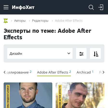
Авторы
Редакторы
Adobe After Effects
Эксперты по теме: Adobe After
Effects
Дизайн
2
2
1
D моделирование
Adobe After Effects
Archicad
Figm
ОСНОВЫ ВИДЕОСЪЕМКИ
ADOBE AFTER EFFECTS