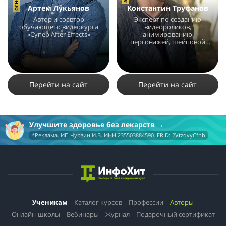
Артем Лукьянов
Константин Труфанов
Автор и соавтор
Эксперт по созданию
обучающего видеокурса
видеороликов,
«Супер After Effects»
анимированию
персонажей, шейповой
анимации.
8861
2
1
2666
6
1
Перейти на сайт
Перейти на сайт
Улучшите здоровье без лекарств
*Реклама. ИП Чурзин И.В. ИНН 235503884590. ERID: 2VtzqvyCfhb
Ученикам
Каталог курсов
Профессии
Авторы
Онлайн-школы
Вебинары
Журнал
Подарочный сертификат