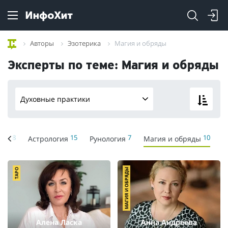
Авторы
Эзотерика
Магия и обряды
Эксперты по теме: Магия и обряды
Духовные практики
18
15
7
10
ика
Астрология
Рунология
Магия и обряды
ТАРО
МАГИЯ И ОБРЯДЫ
Алена Ласка
Анна Андреева