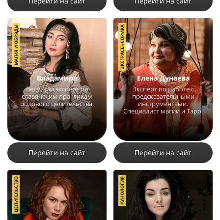
Перейти на сайт
Перейти на сайт
МАГИЯ И ОБРЯДЫ
ЭКСТРАСЕНСОРИКА
Владамира
Елена Дунаева
Ведущий эксперт по
Эксперт по работе с
славянским практикам
предсказательными
родового целительства.
инструментами.
Специалист магии и Таро.
3722
1
39918
47
28
Перейти на сайт
Перейти на сайт
ЦЕЛИТЕЛЬСТВО
РУНОЛОГИЯ