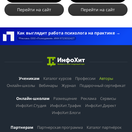
3015
3
10
Перейти на сайт
Перейти на сайт
Как выглядит работа психолога на практике
*Реклама. ООО «Психодемия». ИНН 9723032427
Ученикам
Каталог курсов
Профессии
Авторы
Онлайн-школы
Вебинары
Журнал
Подарочный сертификат
Онлайн-школам
Размещение
Реклама
Сервисы
ИнфоХит.Студия
ИнфоХит.Трафик
ИнфоХит.Директ
ИнфоХит.Блоги
Партнерам
Партнерская программа
Каталог партнёрок