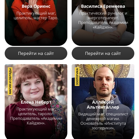
Вера Ориенс
Василиса Еремеева
Практикующий маг,
Практический рунолог и
целитель, мастер Таро.
энерготерапевт.
Преподаватель Академии
«Кайдзен».
11240
30
16
3415
2
Перейти на сайт
Перейти на сайт
МАГИЯ И ОБРЯДЫ
ЭЗОТЕРИКА
Елена Неберт
Аллексей
Альтенталлер
Практикующий маг,
целитель, таролог.
Видящий маг, специалист
Преподаватель «Академии
денежной магии.
Кайдзен».
Основатель «Института
эзотерики».
3064
1