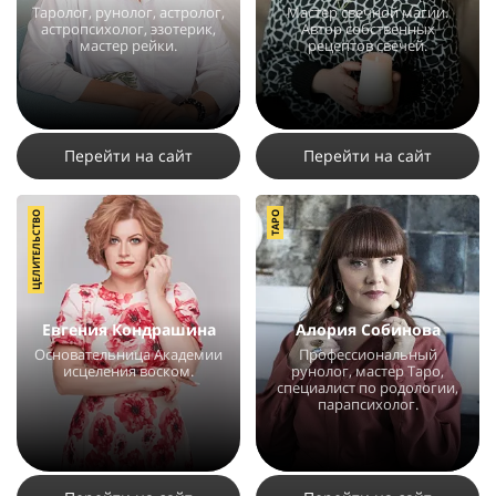
Таролог, рунолог, астролог,
Мастер свечной магии.
астропсихолог, эзотерик,
Автор собственных
мастер рейки.
рецептов свечей.
22287
150
6
7378
62
4
Перейти на сайт
Перейти на сайт
ЦЕЛИТЕЛЬСТВО
ТАРО
Евгения Кондрашина
Алория Собинова
Основательница Академии
Профессиональный
исцеления воском.
рунолог, мастер Таро,
специалист по родологии,
парапсихолог.
15807
16
5
26769
50
3