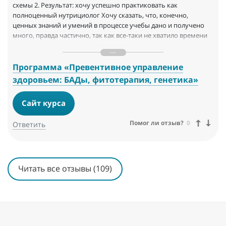
схемы 2. Результат: хочу успешно практиковать как
полноценный нутрициолог Хочу сказать, что, конечно,
ценных знаний и умений в процессе учебы дано и получено
много, правда частично, так как все-таки не хватило времени
изучить все до конца… Но начало положено, осталось все
дослушать и начинать практиковать)). В любом случае,
хочется поблагодарить создателей, преподавателей,
Программа «Превентивное управление
кураторов и других причастных лиц за такой шикарный курс,
здоровьем: БАДы, фитотерапия, генетика»
который является палочкой-выручалочкой для
нутрициологов!
Сайт курса
Помог ли отзыв?
0
Ответить
Читать все отзывы (109)