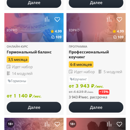
Далее
Далее
EDPRO
EDPRO
4.99
4.99
109
109
ОНЛАЙН-КУРС
ПРОГРАММА
Гормональный баланс
Профессиональный
коучинг
3,5 месяца
6-8 месяцев
Идет набор
Идет набор
5 модулей
14 модулей
Коучинг
Гормоны
от 3 943 ₽
/мес.
от 4 639 ₽
–15%
/мес.
от 1 140 ₽
3 943 ₽
/мес. рассрочка
/мес.
Далее
Далее
18+
18+