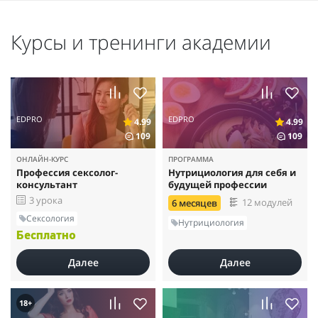
Курсы и тренинги академии
EDPRO
EDPRO
4.99
4.99
109
109
ОНЛАЙН-КУРС
ПРОГРАММА
Профессия сексолог-
Нутрициология для себя и
консультант
будущей профессии
3 урока
12 модулей
6 месяцев
Сексология
Нутрициология
Бесплатно
Далее
Далее
18+