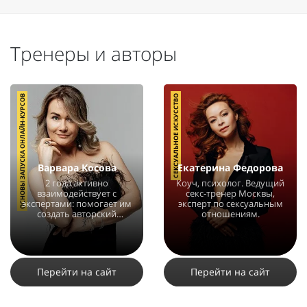
Тренеры и авторы
ОСНОВЫ ЗАПУСКА ОНЛАЙН-КУРСОВ
СЕКСУАЛЬНОЕ ИСКУССТВО
Варвара Косова
Екатерина Федорова
2 года активно
Коуч, психолог. Ведущий
взаимодействует с
секс-тренер Москвы,
экспертами: помогает им
эксперт по сексуальным
создать авторский
отношениям.
образовательный
продукт.
12088
3
2
10277
4
2
Перейти на сайт
Перейти на сайт