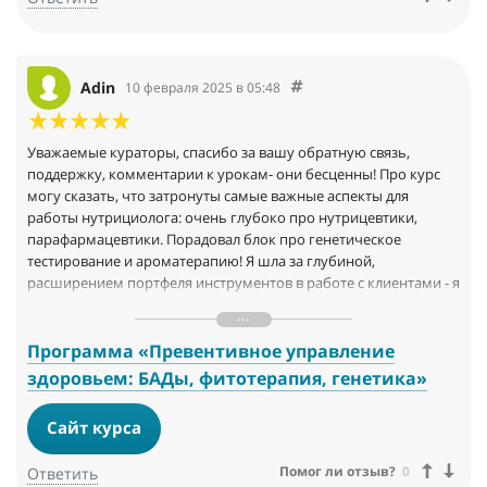
Adin
10 февраля 2025 в 05:48
Уважаемые кураторы, спасибо за вашу обратную связь,
поддержку, комментарии к урокам- они бесценны! Про курс
могу сказать, что затронуты самые важные аспекты для
работы нутрициолога: очень глубоко про нутрицевтики,
парафармацевтики. Порадовал блок про генетическое
тестирование и ароматерапию! Я шла за глубиной,
расширением портфеля инструментов в работе с клиентами - я
все это получила! Я года 2 ждала подобный курс, когда
попалась его программа, думаю, так вот же он:)) Спасибо всем
разработчикам, идейным вдохновителям, методологам и
Программа «Превентивное управление
кураторам!
здоровьем: БАДы, фитотерапия, генетика»
Сайт курса
Помог ли отзыв?
0
Ответить