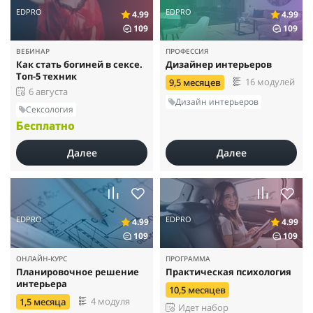
EDPRO
EDPRO
4.99
4.99
109
109
ВЕБИНАР
ПРОФЕССИЯ
Как стать богиней в сексе.
Дизайнер интерьеров
Топ-5 техник
16 модулей
9,5 месяцев
6 августа
Дизайн интерьеров
Сексология
Бесплатно
Далее
Далее
EDPRO
EDPRO
4.99
4.99
109
109
ОНЛАЙН-КУРС
ПРОГРАММА
Планировочное решение
Практическая психология
интерьера
10,5 месяцев
4 модуля
1,5 месяца
Идет набор