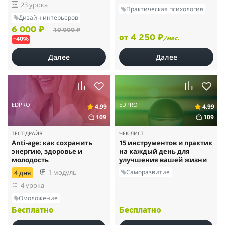
23 урока
Практическая психология
Дизайн интерьеров
6 000 ₽
10 000 ₽
от 4 250 ₽
/мес.
–40%
Далее
Далее
EDPRO
EDPRO
4.99
4.99
109
109
ТЕСТ-ДРАЙВ
ЧЕК-ЛИСТ
Anti-age: как сохранить
15 инструментов и практик
энергию, здоровье и
на каждый день для
молодость
улучшения вашей жизни
Саморазвитие
1 модуль
4 дня
4 урока
Омоложение
Бесплатно
Бесплатно