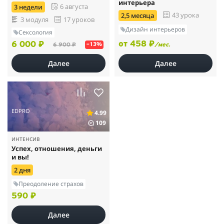
интерьера
6 августа
3 недели
43 урока
2,5 месяца
3 модуля
17 уроков
Дизайн интерьеров
Сексология
от 458 ₽
6 000 ₽
6 900 ₽
/мес.
–13%
Далее
Далее
EDPRO
4.99
109
ИНТЕНСИВ
Успех, отношения, деньги
и вы!
2 дня
Преодоление страхов
590 ₽
Далее