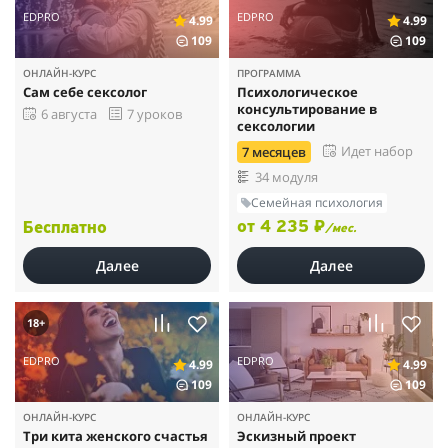
EDPRO
EDPRO
4.99
4.99
109
109
ОНЛАЙН-КУРС
ПРОГРАММА
Сам себе сексолог
Психологическое
консультирование в
6 августа
7 уроков
сексологии
Идет набор
7 месяцев
34 модуля
Семейная психология
от 4 235 ₽
Бесплатно
/мес.
Далее
Далее
18+
EDPRO
EDPRO
4.99
4.99
109
109
ОНЛАЙН-КУРС
ОНЛАЙН-КУРС
Три кита женского счастья
Эскизный проект