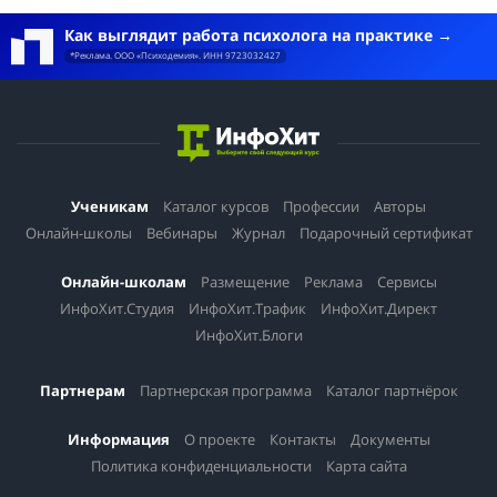
Как выглядит работа психолога на практике
*Реклама. ООО «Психодемия». ИНН 9723032427
Ученикам
Каталог курсов
Профессии
Авторы
Онлайн-школы
Вебинары
Журнал
Подарочный сертификат
Онлайн-школам
Размещение
Реклама
Сервисы
ИнфоХит.Студия
ИнфоХит.Трафик
ИнфоХит.Директ
ИнфоХит.Блоги
Партнерам
Партнерская программа
Каталог партнёрок
Информация
О проекте
Контакты
Документы
Политика конфиденциальности
Карта сайта