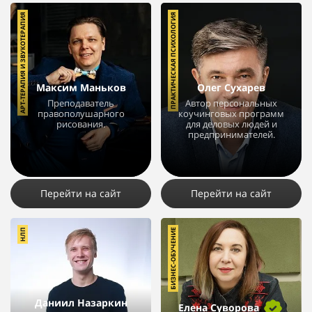
АРТ-ТЕРАПИЯ И ЗВУКОТЕРАПИЯ
ПРАКТИЧЕСКАЯ ПСИХОЛОГИЯ
Максим Маньков
Олег Сухарев
Преподаватель
Автор персональных
правополушарного
коучинговых программ
рисования.
для деловых людей и
предпринимателей.
12145
17
6
2560
1
Перейти на сайт
Перейти на сайт
НЛП
БИЗНЕС-ОБУЧЕНИЕ
Даниил Назаркин
Елена Суворова