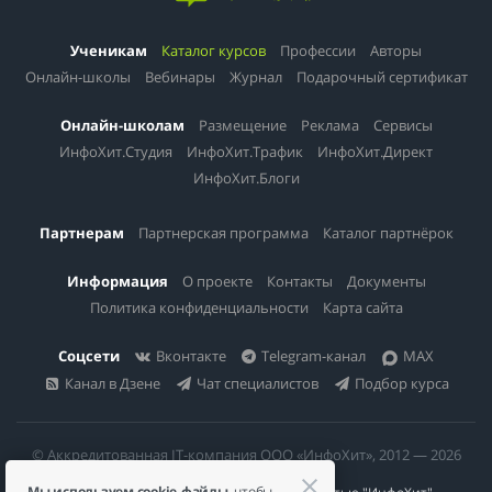
Ученикам
Каталог курсов
Профессии
Авторы
Онлайн-школы
Вебинары
Журнал
Подарочный сертификат
Онлайн-школам
Размещение
Реклама
Сервисы
ИнфоХит.Студия
ИнфоХит.Трафик
ИнфоХит.Директ
ИнфоХит.Блоги
Партнерам
Партнерская программа
Каталог партнёрок
Информация
О проекте
Контакты
Документы
Политика конфиденциальности
Карта сайта
Соцсети
Вконтакте
Telegram-канал
MAX
Канал в Дзене
Чат специалистов
Подбор курса
© Аккредитованная IT-компания ООО «ИнфоХит», 2012 — 2026
Мы используем cookie-файлы
, чтобы