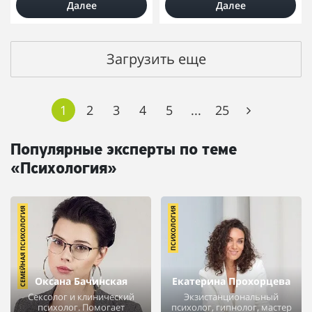
Далее
Далее
Загрузить еще
1
2
3
4
5
...
25
Популярные эксперты по теме
«Психология»
СЕМЕЙНАЯ ПСИХОЛОГИЯ
ПСИХОЛОГИЯ
Оксана Бачинская
Екатерина Прохорцева
Сексолог и клинический
Экзистанциональный
психолог. Помогает
психолог, гипнолог, мастер