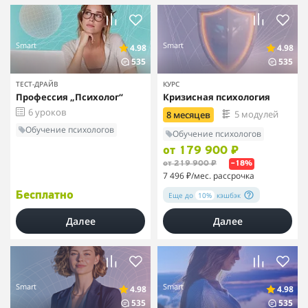
Smart
Smart
4.98
4.98
535
535
ТЕСТ-ДРАЙВ
КУРС
Профессия „Психолог“
Кризисная психология
6 уроков
5 модулей
8 месяцев
Обучение психологов
Обучение психологов
от 179 900 ₽
от 219 900 ₽
–18%
7 496 ₽
/мес. рассрочка
Еще до
10%
кэшбэк
Бесплатно
Далее
Далее
Smart
Smart
4.98
4.98
535
535