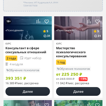
*Реклама. ИП Кудряшов А.А. ИНН
720410077658
18+
«Психодемия»
«Психодемия»
5
5
31
31
КУРС
КУРС
Консультант в сфере
Мастерство
сексуальных отношений
психологического
консультирования
Идет набор
2 года
1 год
4 модуля
Обучение психологов
Обучение психологов
от 225 250 ₽
393 351 ₽
от 265 000 ₽
–15%
16 389 ₽
/мес. рассрочка
11 042 ₽
/мес. рассрочка
Далее
Далее