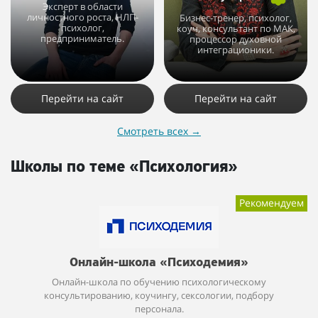
Эксперт в области
личностного роста, НЛП-
Бизнес-тренер, психолог,
психолог,
коуч, консультант по МАК,
предприниматель.
процессор духовной
интеграционики.
4892
4
1
8784
35
19
Перейти на сайт
Перейти на сайт
Смотреть всех
→
Школы по теме «Психология»
Рекомендуем
Онлайн-школа «Психодемия»
Онлайн-школа по обучению психологическому
консультированию, коучингу, сексологии, подбору
персонала.