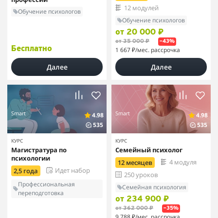
12 модулей
Обучение психологов
Обучение психологов
от 20 000 ₽
от 35 000 ₽
–43%
Бесплатно
1 667 ₽
/мес. рассрочка
Далее
Далее
Smart
Smart
4.98
4.98
535
535
КУРС
КУРС
Магистратура по
Семейный психолог
психологии
4 модуля
12 месяцев
Идет набор
2,5 года
250 уроков
Профессиональная
Семейная психология
переподготовка
от 234 900 ₽
от 362 000 ₽
–35%
9 788 ₽
/мес. рассрочка