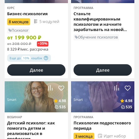
КУРС
ПРОГРАММА
Бизнес-психология
Станьте
квалифицированным
5 модулей
8 месяцев
психологом и начните
зарабатывать на новой
Психолог
профессии
Обучение психологов
от 199 900 ₽
от 308 000 ₽
–35%
8 329 ₽
/мес. рассрочка
Еще до
10%
кэшбэк
Далее
Далее
Smart
Smart
4.98
4.98
535
535
ВЕБИНАР
ПРОГРАММА
Детский психолог: как
Психология подросткового
помогать детям и
периода
реализоваться в
Идет набор
3 месяца
профессии