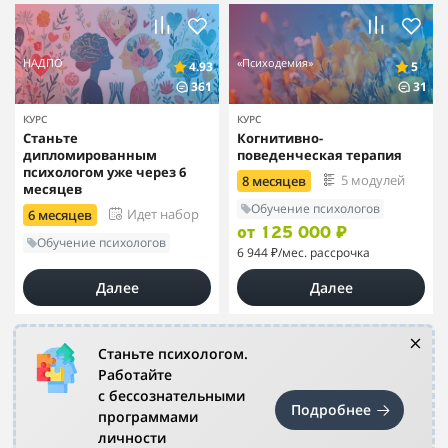
НАДПО
«Психодемия»
4.93
5
361
31
КУРС
КУРС
Станьте
Когнитивно-
дипломированным
поведенческая терапия
психологом уже через 6
5 модулей
8 месяцев
месяцев
Обучение психологов
Идет набор
6 месяцев
от 125 000 ₽
Обучение психологов
6 944 ₽
/мес. рассрочка
Далее
Далее
Станьте психологом.
Работайте
с бессознательными
Подробнее
программами
личности