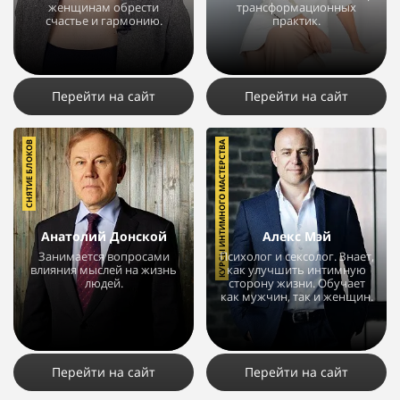
женщинам обрести
трансформационных
счастье и гармонию.
практик.
95237
24
3
14492
10
9
Перейти на сайт
Перейти на сайт
СНЯТИЕ БЛОКОВ
КУРСЫ ИНТИМНОГО МАСТЕРСТВА
Анатолий Донской
Алекс Мэй
Занимается вопросами
Психолог и сексолог. Знает,
влияния мыслей на жизнь
как улучшить интимную
людей.
сторону жизни. Обучает
как мужчин, так и женщин.
114838
24
10
337277
145
22
Перейти на сайт
Перейти на сайт