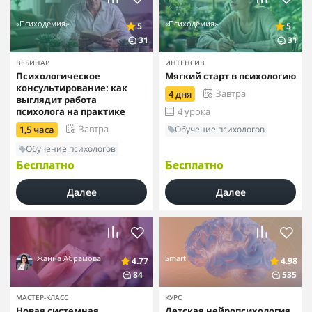
«Психодемия»
«Психодемия»
5
5
31
31
ВЕБИНАР
ИНТЕНСИВ
Психологическое
Мягкий старт в психологию
консультирование: как
Завтра
4 дня
выглядит работа
психолога на практике
4 урока
Завтра
Обучение психологов
1,5 часа
Обучение психологов
Бесплатно
Бесплатно
Далее
Далее
Жанна Абрамова
Smart
4.77
4.98
84
535
МАСТЕР-КЛАСС
КУРС
Новая системная
Детская нейропсихология