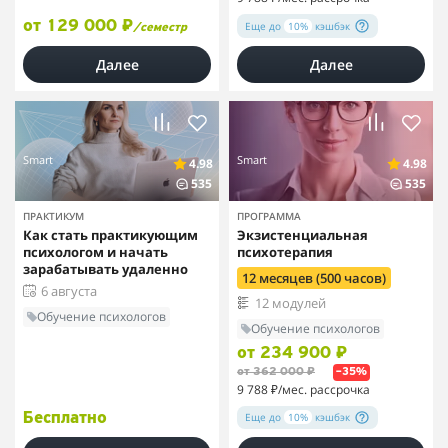
от 129 000 ₽
Еще до
10%
кэшбэк
/семестр
Далее
Далее
Smart
Smart
4.98
4.98
535
535
ПРАКТИКУМ
ПРОГРАММА
Как стать практикующим
Экзистенциальная
психологом и начать
психотерапия
зарабатывать удаленно
12 месяцев (500 часов)
6 августа
12 модулей
Обучение психологов
Обучение психологов
от 234 900 ₽
от 362 000 ₽
–35%
9 788 ₽
/мес. рассрочка
Еще до
10%
кэшбэк
Бесплатно