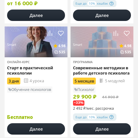
Еще до
10%
кэшбэк
от 16 000 ₽
Далее
Далее
Smart
Smart
4.98
4.98
535
535
ОНЛАЙН-КУРС
ПРОГРАММА
Старт в практической
Современные методики в
психологии
работе детского психолога
4 урока
5 модулей
3 дня
5 месяцев
Обучение психологов
Психолог
29 900 ₽
44 900 ₽
–33%
2 492 ₽
/мес. рассрочка
Еще до
10%
кэшбэк
Бесплатно
Далее
Далее