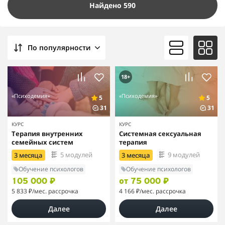
Найдено 590
По популярности
18+
«Психодемия»
«Психодемия»
5
5
31
31
КУРС
КУРС
Терапия внутренних
Системная сексуальная
семейных систем
терапия
5 модулей
9 модулей
3 месяца
3 месяца
Обучение психологов
Обучение психологов
105 000 ₽
от 75 000 ₽
5 833 ₽
/мес. рассрочка
4 166 ₽
/мес. рассрочка
Далее
Далее