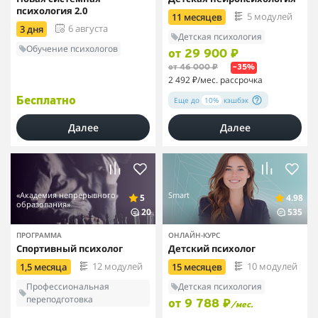
психология 2.0
5 модулей
11 месяцев
6 августа
3 дня
Детская психология
Обучение психологов
от 29 900 ₽
от 46 000 ₽
–35%
2 492 ₽
/мес. рассрочка
Еще до
10%
кэшбэк
Бесплатно
Далее
Далее
«Академия непрерывного
Smart
5
4.98
образования»
20
535
ПРОГРАММА
ОНЛАЙН-КУРС
Спортивный психолог
Детский психолог
12 модулей
10 модулей
1,5 месяца
15 месяцев
Профессиональная
Детская психология
переподготовка
от 9 788 ₽
/мес.