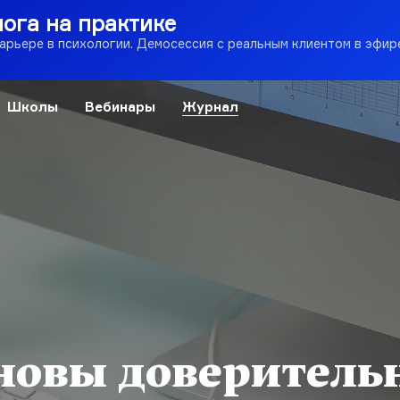
лога на практике
карьере в психологии. Демосессия с реальным клиентом в эфир
Школы
Вебинары
Журнал
новы доверитель