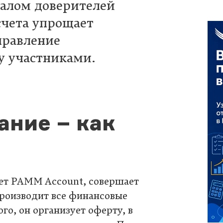
талом доверителей
 счета упрощает
правление
 участниками.
ние – как
ет PAMM Account, совершает
производит все финансовые
го, он организует оферту, в