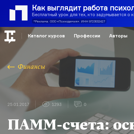
Как выглядит работа психо
Бесплатный урок для тех, кто задумывается о 
*Реклама. ООО «Психодемия». ИНН 9723032427
Каталог курсов
Профессии
Авторы
Финансы
25.01.2017
1293
0
ПАММ-счета: ос