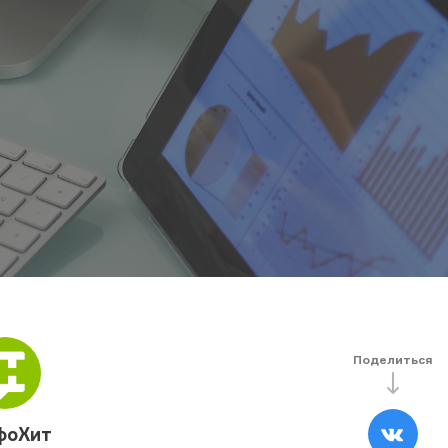
Поделиться
фоХит