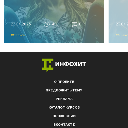
23.04.2025
466
0
23.04.
Финансы
Финанс
О ПРОЕКТЕ
ПРЕДЛОЖИТЬ ТЕМУ
РЕКЛАМА
КАТАЛОГ КУРСОВ
ПРОФЕССИИ
ВКОНТАКТЕ