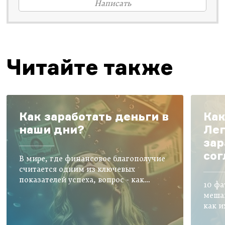
Написать
Читайте также
Как заработать деньги в
Как
наши дни?
Лег
зар
сог
В мире, где финансовое благополучие
считается одним из ключевых
показателей успеха, вопрос - как
10 фа
заработать - становится центральным
мешаю
для многих
как и
прор