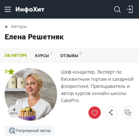
Авторы
Елена Решетняк
1
6
ОБ АВТОРЕ
КУРСЫ
ОТЗЫВЫ
Шеф-кондитер. Эксперт по
5
бисквитным тортам и сахарной
флористике. Преподаватель и
автор курсов онлайн-школы
CakePro.
4
фото
Популярный автор