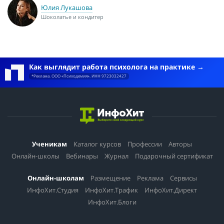
Юлия Лукашова
Шоколатье и кондитер
Как выглядит работа психолога на практике
*Реклама. ООО «Психодемия». ИНН 9723032427
Ученикам
Каталог курсов
Профессии
Авторы
Онлайн-школы
Вебинары
Журнал
Подарочный сертификат
Онлайн-школам
Размещение
Реклама
Сервисы
ИнфоХит.Студия
ИнфоХит.Трафик
ИнфоХит.Директ
ИнфоХит.Блоги