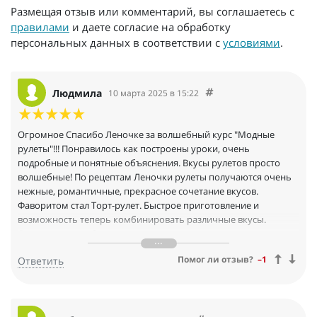
Размещая отзыв или комментарий, вы соглашаетесь с
правилами
и даете согласие на обработку
персональных данных в соответствии с
условиями
.
Людмила
10 марта 2025 в 15:22
Огромное Спасибо Леночке за волшебный курс "Модные
рулеты"!!! Понравилось как построены уроки, очень
подробные и понятные объяснения. Вкусы рулетов просто
волшебные! По рецептам Леночки рулеты получаются очень
нежные, романтичные, прекрасное сочетание вкусов.
Фаворитом стал Торт-рулет. Быстрое приготовление и
возможность теперь комбинировать различные вкусы.
Огромное спасибо кураторам за поддержку и всем девочкам с
которыми вместе проходили курс! Прекрасный онлайн курс!
Помог ли отзыв?
–1
Ответить
СПАСИБО!!!