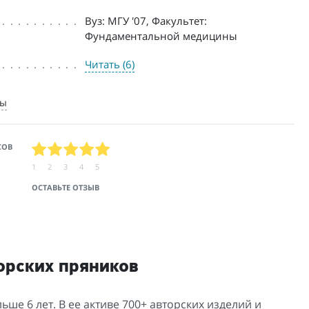
Вуз: МГУ '07, Факультет:
Фундаментальной медицины
Читать (6)
ты
СОВ
1
2
3
4
5
ОСТАВЬТЕ ОТЗЫВ
орских пряников
ше 6 лет. В ее активе 700+ авторских изделий и