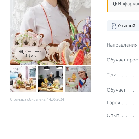
Информаци
Опытный п
Направления
Смотреть
5 фото
Обучает проф
Теги
Обучает
Страница обновлена: 14.06.2024
Город
Опыт