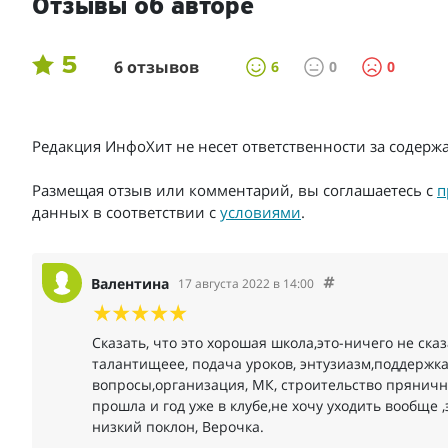
Отзывы об авторе
5
6 отзывов
6
0
0
Редакция ИнфоХит не несет ответственности за содер
Размещая отзыв или комментарий, вы соглашаетесь с
п
данных в соответствии с
условиями
.
Валентина
17 августа 2022 в 14:00
Сказать, что это хорошая школа‚это-ничего не сказ
талантищеее, подача уроков, энтузиазм‚поддержк
вопросы‚организация‚ МК, строительство прянично
прошла и год уже в клубе‚не хочу уходить вообще 
низкий поклон, Верочка.