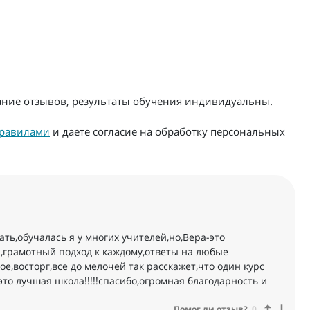
жание отзывов, результаты обучения индивидуальны.
равилами
и даете согласие на обработку персональных
ать‚обучалась я у многих учителей‚но‚Вера-это
а‚грамотный подход к каждому‚ответы на любые
е‚восторг‚все до мелочей так расскажет‚что один курс
‚это лучшая школа!!!!!спасибо‚огромная благодарность и
Помог ли отзыв?
0