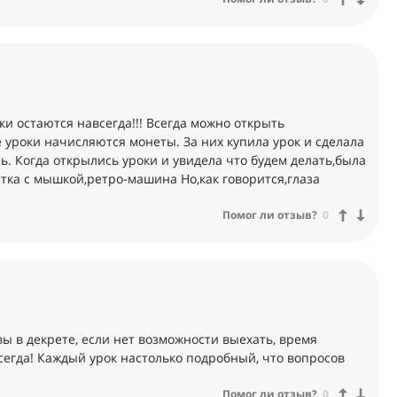
ки остаются навсегда!!! Всегда можно открыть
 уроки начисляются монеты. За них купила урок и сделала
. Когда открылись уроки и увидела что будем делать‚была
атка с мышкой‚ретро-машина Но,как говорится‚глаза
Помог ли отзыв?
0
вы в декрете, если нет возможности выехать, время
сегда! Каждый урок настолько подробный, что вопросов
Помог ли отзыв?
0