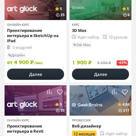
Onskills
5
5
35
6
ОНЛАЙН-КУРС
КУРС
Проектирование
3D Max
интерьера в SketchUp на
Идет набор
10 уроков
iPad
3ds Max
5 модулей
Дизайн
от 4 900 ₽
1 900 ₽
/мес.
5 200 ₽
–63%
Далее
Далее
5
4.86
35
317
ОНЛАЙН-КУРС
ПРОФЕССИЯ
Проектирование
Веб-дизайнер
интерьера в Revit
Идет набор
12 месяцев