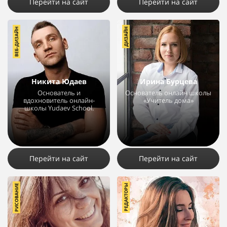
Перейти на сайт
Перейти на сайт
ВЕБ-ДИЗАЙН
ДИЗАЙН
Никита Юдаев
Ирина Бурцева
Основатель и
Основатель онлайн школы
вдохновитель онлайн-
«Учитель дома»
школы Yudaev School.
4271
1
8253
4
Перейти на сайт
Перейти на сайт
РИСОВАНИЕ
РЕДАКТОРЫ