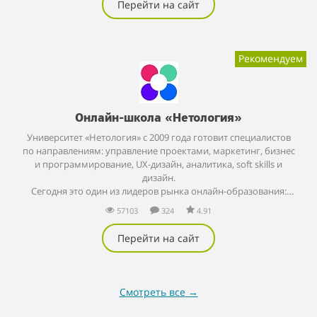
Перейти на сайт
Рекомендуем
Онлайн-школа «Нетология»
Университет «Нетология» с 2009 года готовит специалистов
по направлениям: управление проектами, маркетинг, бизнес
и программирование, UX-дизайн, аналитика, soft skills и
дизайн.
Сегодня это один из лидеров рынка онлайн-образования:
более 500 000 человек уже освоили новые профессии и
57103
324
4.91
навыки вместе с этой школой.
В процессе обучения студенты делают проекты и собирают
Перейти на сайт
портфолио. А специалисты карьерного центра помогают им
подготовиться к успешному собеседованию на работу
мечты.
Здесь можно не только получить знания, но и
Смотреть все
→
трудоустроиться в ведущие IT-компании: интернет-магазин
«LaModa», лабораторию «Kaspersky», образовательную