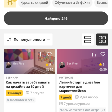
Курсы со скидкой
Обучение на ИнфоХит
Бесплатн
Найдено 246
По популярности
Бек Five
Бек Five
5
5
20
20
ВЕБИНАР
ИНТЕНСИВ
Как начать зарабатывать
Легкий старт в дизайне
на дизайне за 30 дней
карточек для
маркетплейсов
7 августа
30 минут
Идет набор
7 дней
Заработок в сети
7 уроков уроков
Коммерческая иллюстрация