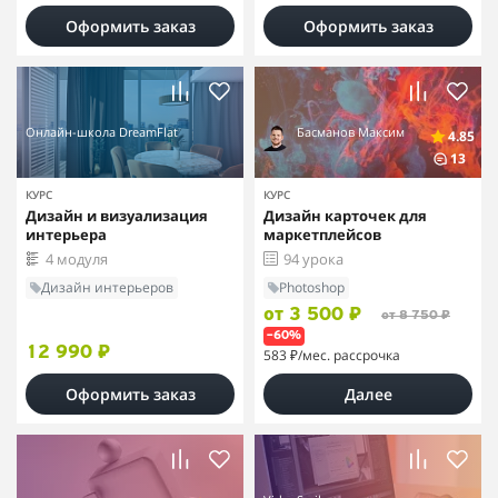
Оформить заказ
Оформить заказ
Онлайн-школа DreamFlat
Басманов Максим
4.85
13
КУРС
КУРС
Дизайн и визуализация
Дизайн карточек для
интерьера
маркетплейсов
4 модуля
94 урока
Дизайн интерьеров
Photoshop
от 3 500 ₽
от 8 750 ₽
–60%
12 990 ₽
583 ₽
/мес. рассрочка
Оформить заказ
Далее