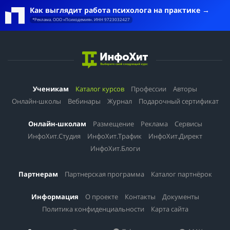
платформу «Skyeng» и другие.
Как выглядит работа психолога на практике
*Реклама. ООО «Психодемия». ИНН 9723032427
Ученикам
Каталог курсов
Профессии
Авторы
Онлайн-школы
Вебинары
Журнал
Подарочный сертификат
Онлайн-школам
Размещение
Реклама
Сервисы
ИнфоХит.Студия
ИнфоХит.Трафик
ИнфоХит.Директ
ИнфоХит.Блоги
Партнерам
Партнерская программа
Каталог партнёрок
Информация
О проекте
Контакты
Документы
Политика конфиденциальности
Карта сайта