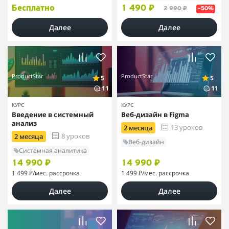
Бесплатно
1 490 ₽
2 990 ₽
–50%
Далее
Далее
ProductStar
ProductStar
5
5
11
11
КУРС
КУРС
Введение в системный
Веб-дизайн в Figma
анализ
13 уроков
2 месяца
8 уроков
2 месяца
Веб-дизайн
Системная аналитика
14 990 ₽
14 990 ₽
1 499 ₽
/мес. рассрочка
1 499 ₽
/мес. рассрочка
Далее
Далее