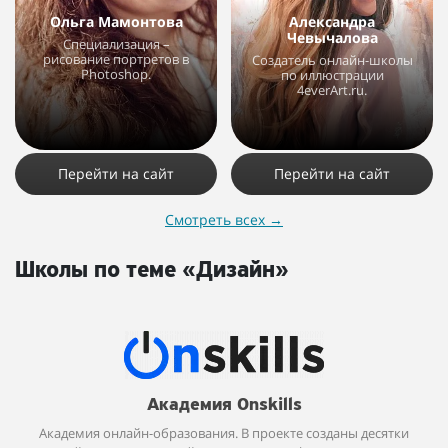
Ольга Мамонтова
Александра
Чевычалова
Специализация –
рисование портретов в
Создатель онлайн-школы
Photoshop.
по иллюстрации
4everArt.ru.
13485
15
2
5192
4
1
Перейти на сайт
Перейти на сайт
Смотреть всех
→
Школы по теме «Дизайн»
Академия Onskills
Академия онлайн-образования. В проекте созданы десятки