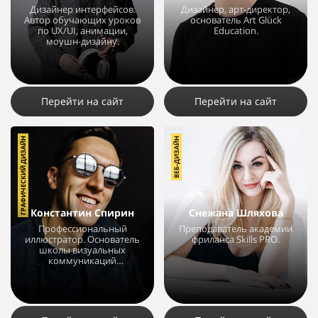
Дизайнер интерфейсов.
Дизайнер, арт-директор,
Автор обучающих уроков
основатель Art Glück
по UX/UI, анимации,
Education.
моушн-дизайну.
2838
35
18
1086
1
1
Перейти на сайт
Перейти на сайт
ГРАФИЧЕСКИЙ ДИЗАЙН
ВЕБ-ДИЗАЙН
Константин Спирин
Снежана Шляхова
Профессиональный
Преподаватель академии
иллюстратор. Основатель
фриланса Skills PRO.
школы визуальных
коммуникаций
BRUSH.GURU.
3721
3
2
3482
4
2