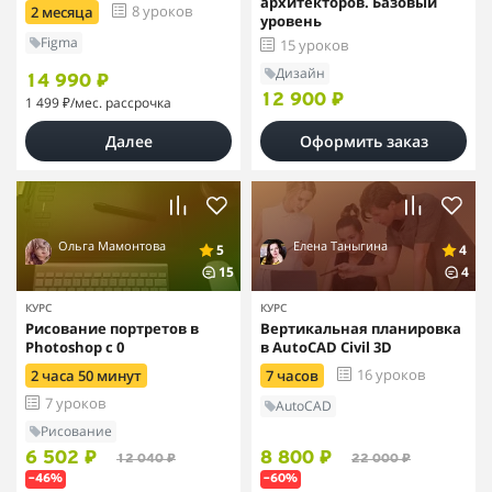
архитекторов. Базовый
8 уроков
2 месяца
уровень
Figma
15 уроков
Дизайн
14 990 ₽
12 900 ₽
1 499 ₽
/мес. рассрочка
Далее
Оформить заказ
Ольга Мамонтова
Елена Таныгина
5
4
15
4
КУРС
КУРС
Рисование портретов в
Вертикальная планировка
Photoshop с 0
в AutoCAD Civil 3D
16 уроков
2 часа 50 минут
7 часов
7 уроков
AutoCAD
Рисование
6 502 ₽
8 800 ₽
12 040 ₽
22 000 ₽
–46%
–60%