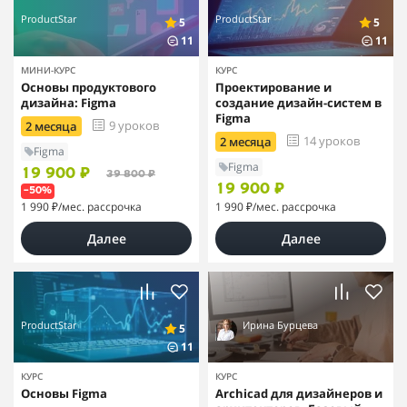
ProductStar
ProductStar
5
5
11
11
МИНИ-КУРС
КУРС
Основы продуктового
Проектирование и
дизайна: Figma
создание дизайн-систем в
Figma
9 уроков
2 месяца
14 уроков
2 месяца
Figma
Figma
19 900 ₽
39 800 ₽
19 900 ₽
–50%
1 990 ₽
/мес. рассрочка
1 990 ₽
/мес. рассрочка
Далее
Далее
ProductStar
Ирина Бурцева
5
11
КУРС
КУРС
Основы Figma
Archicad для дизайнеров и