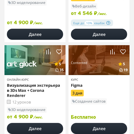
3D моделирование
Веб-дизайн
от 4 546 ₽
/мес.
от 4 900 ₽
Еще до
10%
кэшбэк
/мес.
Далее
Далее
Contented
5
5
35
19
ОНЛАЙН-КУРС
КУРС
Визуализация экстерьера
Figma
в 3Ds Max + Corona
3 дня
Renderer
Создание сайтов
12 уроков
3D моделирование
от 4 900 ₽
Бесплатно
/мес.
Далее
Далее