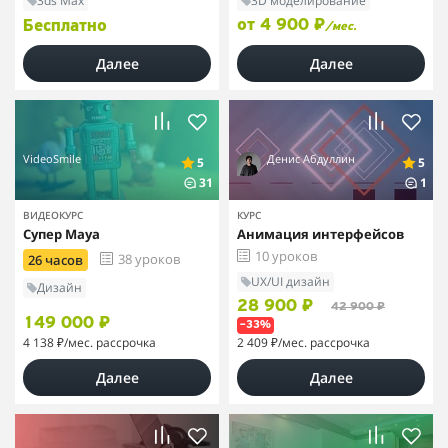
3ds Max
3D моделирование
от 4 900 ₽
Бесплатно
/мес.
Далее
Далее
VideoSmile
Денис Абдуллин
5
5
31
1
ВИДЕОКУРС
КУРС
Супер Maya
Анимация интерфейсов
10 уроков
38 уроков
26 часов
UX/UI дизайн
Дизайн
28 900 ₽
42 900 ₽
149 000 ₽
–33%
4 138 ₽
/мес. рассрочка
2 409 ₽
/мес. рассрочка
Далее
Далее