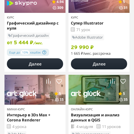
VideoSmile
4.94
5
309
31
КУРС
КУРС
Графический дизайнер с
Супер Illustrator
нуля
71 урок
Графический дизайн
Adobe Illustrator
от 5 444 ₽
/мес.
29 990 ₽
Еще до
10%
кэшбэк
1 665 ₽
/мес. рассрочка
Далее
Далее
5
5
35
35
МИНИ-КУРС
ОНЛАЙН-КУРС
Интерьер в 3Ds Max +
Визуализация и анализ
Corona Renderer
данных в QGIS
4 урока
4 модуля
11 уроков