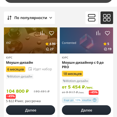
По популярности
XYZ
Contented
4.96
5
27
19
КУРС
КУРС
Моушн-дизайн
Моушн-дизайнер с 0 до
PRO
Идет набор
6 месяцев
18 месяцев
Motion-дизайн
Motion-дизайн
от 5 454 ₽
/мес.
104 800 ₽
190 491 ₽
от 9 917 ₽
–45%
/мес.
–45%
Еще до
10%
кэшбэк
5 822 ₽
/мес. рассрочка
Далее
Далее