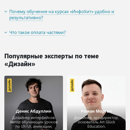
Почему обучение на курсах «ИнфоХит» удобно и
результативно?
Что такое оплата частями?
Популярные эксперты по теме
«Дизайн»
ДИЗАЙН
ДИЗАЙН
Денис Абдуллин
Роман Моргач
Дизайнер интерфейсов.
Дизайнер, арт-директор,
Автор обучающих уроков
основатель Art Glück
по UX/UI, анимации,
Education.