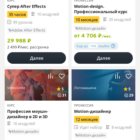
КУРС
ПРОФЕССИЯ
Супер After Effects
Motion-design.
Профессиональный курс
10 модулей
35 часов
20 модулей
10 месяцев
99 уроков
Motion-дизайн
Adobe After Effects
от 4 706 ₽
/мес.
29 988 ₽
Еще до
10%
кэшбэк
2 499 ₽
/мес. рассрочка
Далее
Далее
VideoSmile
Логомашина
5
5
31
29
КУРС
ПРОФЕССИЯ
Профессия моушн-
Motion-дизайнер
дизайнер в 2D и 3D
12 месяцев
16 модулей
Идет набор
8 модулей
Motion-дизайн
Motion-дизайн