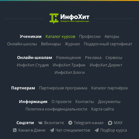
Ученикам
Каталог курсов
Профессии
Авторы
Онлайн-школы
Вебинары
Журнал
Подарочный сертификат
Онлайн-школам
Размещение
Реклама
Сервисы
ИнфоХит.Студия
ИнфоХит.Трафик
ИнфоХит.Директ
ИнфоХит.Блоги
Партнерам
Партнерская программа
Каталог партнёрок
Информация
О проекте
Контакты
Документы
Политика конфиденциальности
Карта сайта
Соцсети
Вконтакте
Telegram-канал
MAX
Канал в Дзене
Чат специалистов
Подбор курса