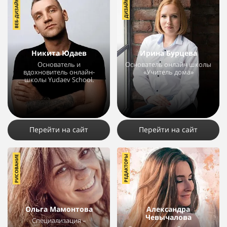
ВЕБ-ДИЗАЙН
ДИЗАЙН
Никита Юдаев
Ирина Бурцева
Основатель и
Основатель онлайн школы
вдохновитель онлайн-
«Учитель дома»
школы Yudaev School.
4286
1
8259
4
Перейти на сайт
Перейти на сайт
РИСОВАНИЕ
РЕДАКТОРЫ
Ольга Мамонтова
Александра
Чевычалова
Специализация –