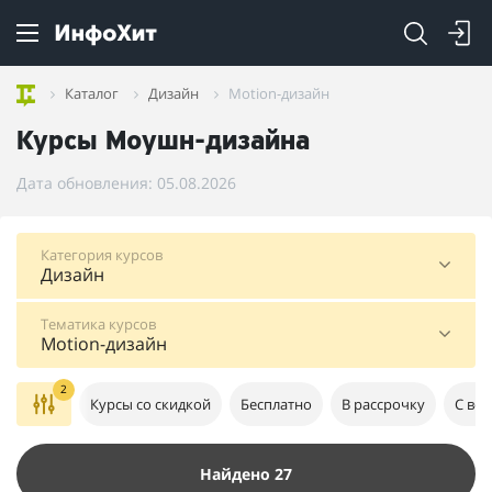
Каталог
Дизайн
Motion-дизайн
Курсы Моушн-дизайна
Дата обновления: 05.08.2026
Категория курсов
Дизайн
Тематика курсов
Motion-дизайн
2
Курсы со скидкой
Бесплатно
В рассрочку
С во
Найдено 27