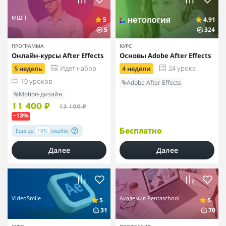
МШП
5
4.91
5
324
ПРОГРАММА
КУРС
Онлайн-курсы After Effects
Основы Adobe After Effects
Идет набор
24 урока
5 недель
4 недели
10 уроков
Adobe After Effects
Motion-дизайн
11 400 ₽
13 100 ₽
–13%
Еще до
10%
кэшбэк
Бесплатно
Далее
Далее
VideoSmile
Академия Pentaschool
5
5
31
70