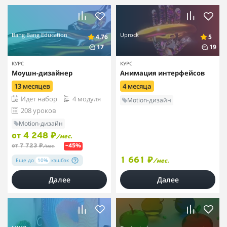
Bang Bang Education
Uprock
4.76
5
17
19
КУРС
КУРС
Моушн-дизайнер
Анимация интерфейсов
13 месяцев
4 месяца
Идет набор
4 модуля
Motion-дизайн
208 уроков
Motion-дизайн
от 4 248 ₽
/мес.
от 7 723 ₽
–45%
/мес.
1 661 ₽
Еще до
10%
кэшбэк
/мес.
Далее
Далее