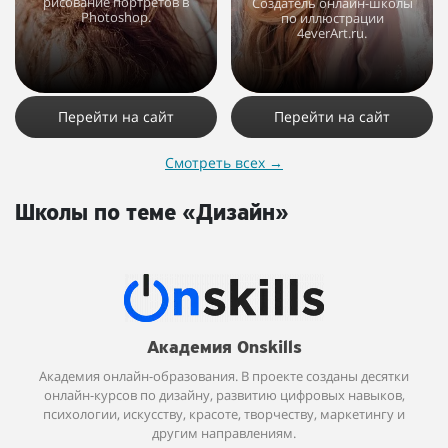
рисование портретов в
Создатель онлайн-школы
Photoshop.
по иллюстрации
4everArt.ru.
13492
15
2
5194
4
1
Перейти на сайт
Перейти на сайт
Смотреть всех
→
Школы по теме «Дизайн»
Академия Onskills
Академия онлайн-образования. В проекте созданы десятки
онлайн-курсов по дизайну, развитию цифровых навыков,
психологии, искусству, красоте, творчеству, маркетингу и
другим направлениям.