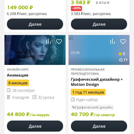
3 583 ₽
5 972 ₽
149 000 ₽
–40%
6 208 ₽
/мес. рассрочка
3 583 ₽
/мес. рассрочка
Далее
Далее
ОСЭК
5
11
ОНЛАЙН-КУРС
ПРОФЕССИОНАЛЬНАЯ
ПЕРЕПОДГОТОВКА
Анимация
Графический дизайнер +
8 месяцев
Motion Design
28 сентября
1 год 11 месяцев
4 модуля
32 урока
Идет набор
Графический дизайн
44 800 ₽
40 700 ₽
/за модуль
/за семестр
Далее
Далее