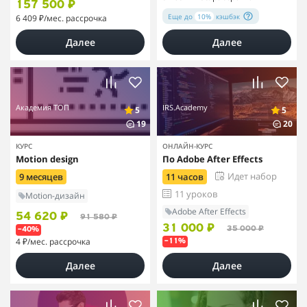
157 500 ₽
Еще до
10%
кэшбэк
6 409 ₽
/мес. рассрочка
Далее
Далее
Академия ТОП
IRS.Academy
5
5
19
20
КУРС
ОНЛАЙН-КУРС
Motion design
По Adobe After Effects
Идет набор
9 месяцев
11 часов
11 уроков
Motion-дизайн
Adobe After Effects
54 620 ₽
91 580 ₽
31 000 ₽
35 000 ₽
–40%
4 ₽
/мес. рассрочка
–11%
Далее
Далее