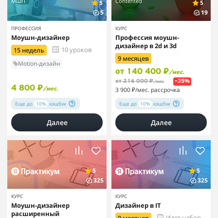
МШП
Contented
5
5
5
19
ПРОФЕССИЯ
КУРС
Моушн-дизайнер
Профессия моушн-
дизайнер в 2d и 3d
10 уроков
15 недель
9 месяцев
Motion-дизайн
от 140 400 ₽
/мес.
от 216 000 ₽
–35%
/мес.
4 800 ₽
3 900 ₽
/мес. рассрочка
/мес.
Еще до
10%
кэшбэк
Еще до
10%
кэшбэк
Далее
Далее
5
5
325
325
КУРС
КУРС
Моушн-дизайнер
Дизайнер в IT
расширенный
Идет набор