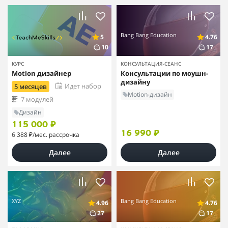
Bang Bang Education
5
4.76
10
17
КУРС
КОНСУЛЬТАЦИЯ-СЕАНС
Motion дизайнер
Консультации по моушн-
дизайну
Идет набор
5 месяцев
Motion-дизайн
7 модулей
Дизайн
115 000 ₽
16 990 ₽
6 388 ₽
/мес. рассрочка
Далее
Далее
XYZ
Bang Bang Education
4.96
4.76
27
17