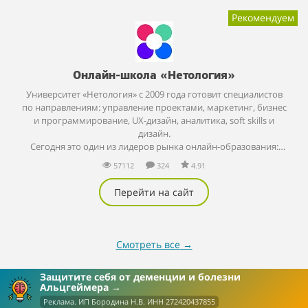
Рекомендуем
Онлайн-школа «Нетология»
Университет «Нетология» с 2009 года готовит специалистов
по направлениям: управление проектами, маркетинг, бизнес
и программирование, UX-дизайн, аналитика, soft skills и
дизайн.
Сегодня это один из лидеров рынка онлайн-образования:
более 500 000 человек уже освоили новые профессии и
57112
324
4.91
навыки вместе с этой школой.
В процессе обучения студенты делают проекты и собирают
Перейти на сайт
портфолио. А специалисты карьерного центра помогают им
подготовиться к успешному собеседованию на работу
мечты.
Здесь можно не только получить знания, но и
Смотреть все
→
трудоустроиться в ведущие IT-компании: интернет-магазин
«LaModa», лабораторию «Kaspersky», образовательную
Защитите себя от деменции и болезни
платформу «Skyeng» и другие.
Альцгеймера
Реклама. ИП Бородина Н.В. ИНН 272420437855