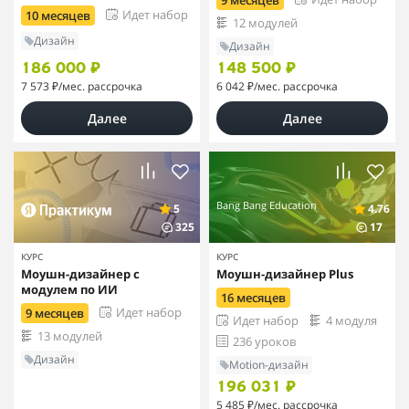
9 месяцев
Идет набор
10 месяцев
12 модулей
Дизайн
Дизайн
186 000 ₽
148 500 ₽
7 573 ₽
/мес. рассрочка
6 042 ₽
/мес. рассрочка
Далее
Далее
Bang Bang Education
5
4.76
325
17
КУРС
КУРС
Моушн-дизайнер с
Моушн-дизайнер Plus
модулем по ИИ
16 месяцев
Идет набор
9 месяцев
Идет набор
4 модуля
13 модулей
236 уроков
Дизайн
Motion-дизайн
196 031 ₽
5 485 ₽
/мес. рассрочка