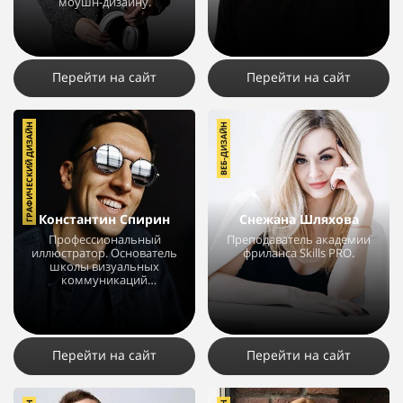
моушн-дизайну.
2840
35
18
1087
1
1
Перейти на сайт
Перейти на сайт
ГРАФИЧЕСКИЙ ДИЗАЙН
ВЕБ-ДИЗАЙН
Константин Спирин
Снежана Шляхова
Профессиональный
Преподаватель академии
иллюстратор. Основатель
фриланса Skills PRO.
школы визуальных
коммуникаций
BRUSH.GURU.
3725
3
2
3487
4
2
Перейти на сайт
Перейти на сайт