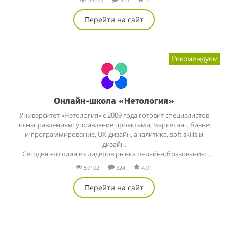
Перейти на сайт
Рекомендуем
Онлайн-школа «Нетология»
Университет «Нетология» с 2009 года готовит специалистов
по направлениям: управление проектами, маркетинг, бизнес
и программирование, UX-дизайн, аналитика, soft skills и
дизайн.
Сегодня это один из лидеров рынка онлайн-образования:
более 500 000 человек уже освоили новые профессии и
57102
324
4.91
навыки вместе с этой школой.
В процессе обучения студенты делают проекты и собирают
Перейти на сайт
портфолио. А специалисты карьерного центра помогают им
подготовиться к успешному собеседованию на работу
мечты.
Здесь можно не только получить знания, но и