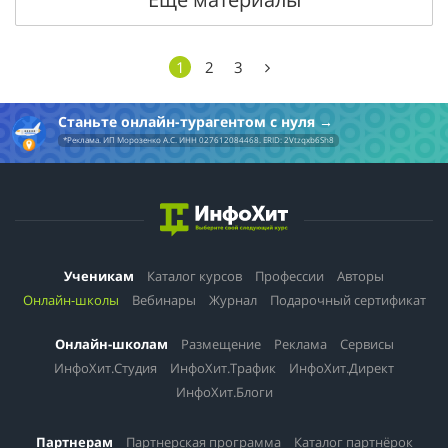
1
2
3
Станьте онлайн-турагентом с нуля
*Реклама. ИП Морозенко А.С. ИНН 027612084468. ERID: 2Vtzqxb6Sh8
Ученикам
Каталог курсов
Профессии
Авторы
Онлайн-школы
Вебинары
Журнал
Подарочный сертификат
Онлайн-школам
Размещение
Реклама
Сервисы
ИнфоХит.Студия
ИнфоХит.Трафик
ИнфоХит.Директ
ИнфоХит.Блоги
Партнерам
Партнерская программа
Каталог партнёрок