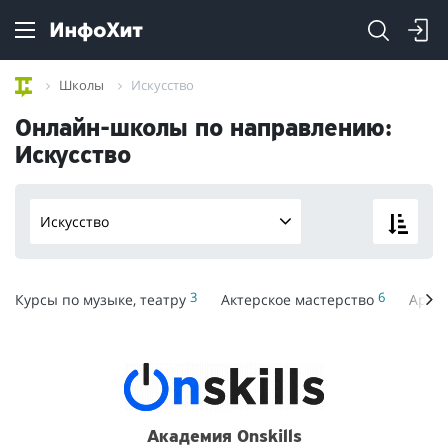
Школы
Искусство
Онлайн-школы по направлению:
Искусство
Искусство
3
6
Курсы по музыке, театру
Актерское мастерство
Архи
Академия Onskills