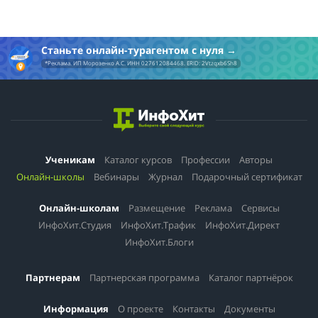
Станьте онлайн-турагентом с нуля
*Реклама. ИП Морозенко А.С. ИНН 027612084468. ERID: 2Vtzqxb6Sh8
Ученикам
Каталог курсов
Профессии
Авторы
Онлайн-школы
Вебинары
Журнал
Подарочный сертификат
Онлайн-школам
Размещение
Реклама
Сервисы
ИнфоХит.Студия
ИнфоХит.Трафик
ИнфоХит.Директ
ИнфоХит.Блоги
Партнерам
Партнерская программа
Каталог партнёрок
Информация
О проекте
Контакты
Документы