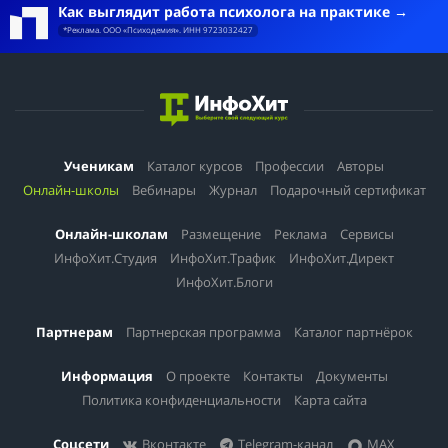
Как выглядит работа психолога на практике
*Реклама. ООО «Психодемия». ИНН 9723032427
Ученикам
Каталог курсов
Профессии
Авторы
Онлайн-школы
Вебинары
Журнал
Подарочный сертификат
Онлайн-школам
Размещение
Реклама
Сервисы
ИнфоХит.Студия
ИнфоХит.Трафик
ИнфоХит.Директ
ИнфоХит.Блоги
Партнерам
Партнерская программа
Каталог партнёрок
Информация
О проекте
Контакты
Документы
Политика конфиденциальности
Карта сайта
Соцсети
Вконтакте
Telegram-канал
MAX