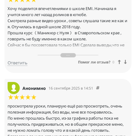
Хочу поделится впечетлениями о школе EMI. Начинала я
учится много лет назад роликов в ютюбе.
Смотрела разные видео-уроки , советы слушала такие же как и
я. Отучилась в одной школе 2018 году.
Прошла курс《 Маникюр с Нуля 》 в Ставропольском крае ,
говорить не буду именно в каком школе.
Сейчас я бы посоветовала только EMI Сделала выводы,что не
достаточно знаний. Искала еще . Хотела больше
подверждения своего мастерства.
Помог ли отзыв?
0
Ответить
Начала учится 30 Сентября 2024 года и учусь до сих пор.
Видео-уроков показыны в нескольких ракурсов
одновременно,что для меня как раз такие не хватало.
Отвечают кураторы на вопросы даже нс выходные , хотя не
обязаны.
Анонимно
16 сентября 2025 в 14:51
Отправили большой бонус своей продукции.
Пьюсом к этому всему можно отучисться на ПЕДИКЮР, БРОВИ
.и.т.д
просмотрела уроки, планирую ещё раз просмотреть, очень
У EMI есть свое придложение, в котором клиент может сам
полезная информация, без воды, мне все понравилось.
выбрать дату и время и записатся комне на ту ппоцедуру ,
По меню прошлась быстро, из-за графика работы пока не
которую хочет.
получилось придерживаться, но в общем прекрасное меню,
Общем мне всё нравится в обучятся в этой школе .
не нужно ломать голову что и в какой день готовить.