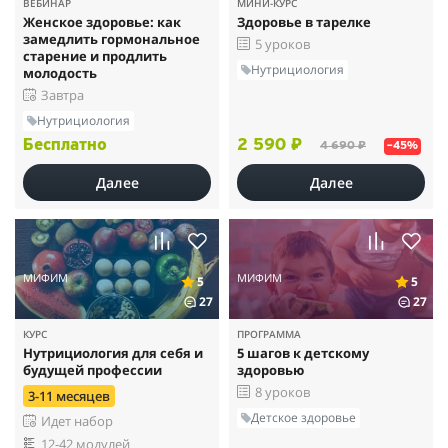
ВЕБИНАР
МИНИ-КУРС
Женское здоровье: как
Здоровье в тарелке
замедлить гормональное
5 уроков
старение и продлить
Нутрициология
молодость
Завтра
Нутрициология
Бесплатно
2 590 ₽
4 690 ₽
–45%
Далее
Далее
МИФИМ
МИФИМ
5
5
27
27
КУРС
ПРОГРАММА
Нутрициология для себя и
5 шагов к детскому
будущей профессии
здоровью
8 уроков
3-11 месяцев
Детское здоровье
Идет набор
12-42 модулей