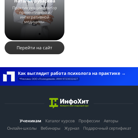
Наталья Зубарева
Практикующий доктор
превентивной и
интегративной
медицины.
77478
21
6
Перейти на сайт
Как выглядит работа психолога на практике
*Реклама. ООО «Психодемия». ИНН 9723032427
Ученикам
Каталог курсов
Профессии
Авторы
Онлайн-школы
Вебинары
Журнал
Подарочный сертификат