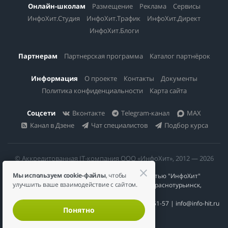
Онлайн-школам
Размещение
Реклама
Сервисы
ИнфоХит.Студия
ИнфоХит.Трафик
ИнфоХит.Директ
ИнфоХит.Блоги
Партнерам
Партнерская программа
Каталог партнёрок
Информация
О проекте
Контакты
Документы
Политика конфиденциальности
Карта сайта
Соцсети
Вконтакте
Telegram-канал
MAX
Канал в Дзене
Чат специалистов
Подбор курса
© Аккредитованная IT-компания ООО «ИнфоХит», 2012 — 2026
Мы используем cookie-файлы
, чтобы
Общество с ограниченной ответственностью "ИнфоХит"
улучшить ваше взаимодействие с сайтом.
624446, Россия, Свердловская область, г. Краснотурьинск,
ул Урожайная, д. 3
ИНН 6617023200 | КПП 661701001 | +7 984 888-51-57 | info@info-hit.ru
Понятно