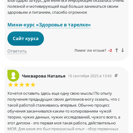
И на сегодняшний день это самая продуктивная не заваленная
Благодарю за курс, для меня вся информация оказалась очень
бесполезной информацией школа.
полезной и мотивирующей ещё больше заниматься своим
здоровьем и питанием, спасибо огромное
Мини-курс «Здоровье в тарелке»
Сайт курса
Помог ли отзыв?
–2
Ответить
Чикварова Наталья
16 сентября 2025 в 13:43
Хочется оставить здесь еще одну свою мысль! По опыту
получения предыдущих своих дипломов могу сказать, что с
такой работой сталкиваюсь впервые. Обычно процесс
обучения заканчивался каким-то копированием чужой
теории, чужих данных, чужих исследований, чужого всего, а
этот диплом - это первая моя такая работа, действительно
МОЯ. Для меня это был прекрасный опыт - сбор первичных