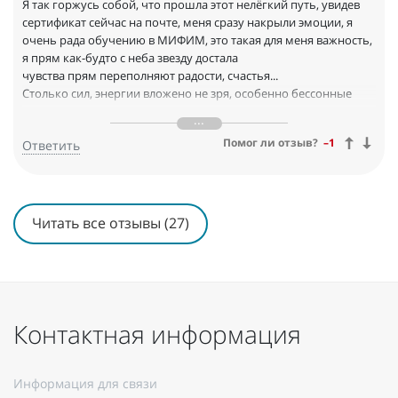
Я так горжусь собой, что прошла этот нелёгкий путь, увидев
сертификат сейчас на почте, меня сразу накрыли эмоции, я
очень рада обучению в МИФИМ, это такая для меня важность,
я прям как-будто с неба звезду достала
чувства прям переполняют радости, счастья...
Столько сил, энергии вложено не зря, особенно бессонные
ночи и переживания
Девочки, мы прошли этот нелёгкий путь! Я Вас от всей души
Помог ли отзыв?
–1
Ответить
поздравляю с окончанием обучения
Спасибо, что всегда были на связи, и помогали в нерешённых
вопросах
Желаю вам удачи, митохондриальной энергии, чтобы
здоровье у всех было на самом высоком превентивном
Читать все отзывы (27)
уровне, никогда не болейте и будьте здоровы!
Евгения, вы отличный куратор, спасибо Вам большое за
поддержку
Контактная информация
Информация для связи