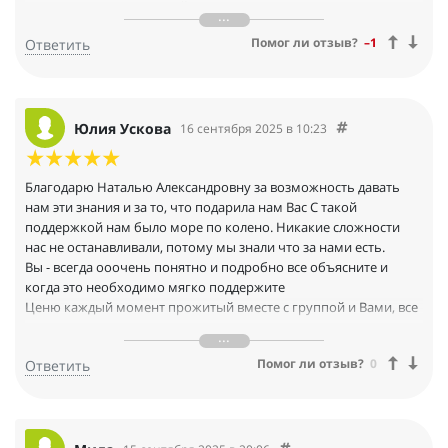
данных, их доскональный анализ, всяческие технические и
творческие новые штучки, с которыми раньше не
Помог ли отзыв?
–1
Ответить
сталкивалась, в конечном счете я понимаю, что весь этот
процесс принес истинное удовольствие, хотя отнял много
времени и сил. Мне кажется, что только такой формат может
действительно закрепить знания, полученные в процессе
обучения. Лишний раз хочется поблагодарить команду
Юлия Ускова
16 сентября 2025 в 10:23
МИФИМ за такую программу обучения, я не могу себе
представить, насколько сложно строить такую систему; это
правда, что сейчас моя мечта - это быть частью такой
Благодарю Наталью Александровну за возможность давать
команды!
нам эти знания и за то, что подарила нам Вас С такой
поддержкой нам было море по колено. Никакие сложности
нас не останавливали, потому мы знали что за нами есть.
Вы - всегда ооочень понятно и подробно все объясните и
когда это необходимо мягко поддержите
Ценю каждый момент прожитый вместе с группой и Вами, все
заданные вопросы и ответы.
Желаю, всем нам развития в этой прекрасной профессии,
Помог ли отзыв?
0
Ответить
много благодарных и счастливых клиентов