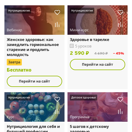
Нутрициология
Нутрициология
Вебинар
Мини-курс
Женское здоровье: как
Здоровье в тарелке
замедлить гормональное
5 уроков
старение и продлить
2 590 ₽
молодость
4 690 ₽
– 45%
Завтра
Перейти на сайт
Бесплатно
Перейти на сайт
Нутрициология
Детское здоровье
Курс
Программа
Нутрициология для себя и
5 шагов к детскому
будущей профессии
здоровью