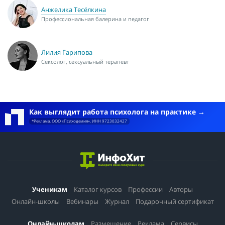
Анжелика Тесёлкина
Профессиональная балерина и педагог
Лилия Гарипова
Сексолог, сексуальный терапевт
Как выглядит работа психолога на практике
*Реклама. ООО «Психодемия». ИНН 9723032427
Ученикам
Каталог курсов
Профессии
Авторы
Онлайн-школы
Вебинары
Журнал
Подарочный сертификат
Онлайн-школам
Размещение
Реклама
Сервисы