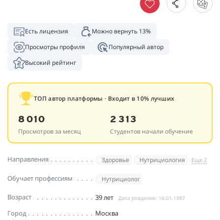
Есть лицензия
Можно вернуть 13%
Просмотры профиля
Популярный автор
Высокий рейтинг
ТОП автор платформы · Входит в 10% лучших
8 010
2 313
Просмотров за месяц
Студентов начали обучение
Направления
Здоровье
Нутрициология
Еще 2
Обучает профессиям
Нутрициолог
Возраст
39 лет
Дата рождения: 16.01.1987
Город
Москва