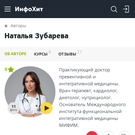
Авторы
Наталья Зубарева
6
21
ОБ АВТОРЕ
КУРСЫ
ОТЗЫВЫ
Практикующий доктор
5
превентивной и
интегративной медицины.
Врач-терапевт, кардиолог,
диетолог, нутрициолог.
Основатель Международного
11
фото
института функциональной
интегративной медицины
МИФИМ.