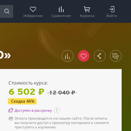
Избранное
Сравнение
Корзина
Войти
0»
Стоимость курса:
6 502 ₽
12 040 ₽
Скидка 46%
Доступен в рассрочку
?
Оплата производится на нашем сайте. После оплаты
вы получите доступ к просмотру материала и сможете
приступить к изучению.