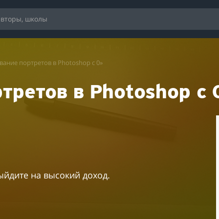
вание портретов в Photoshop с 0»
третов в Photoshop с 
ыйдите на высокий доход.