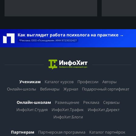
Как выглядит работа психолога на практике
*Реклама. ООО «Психодемия». ИНН 9723032427
Ученикам
Каталог курсов
Профессии
Авторы
Онлайн-школы
Вебинары
Журнал
Подарочный сертификат
Онлайн-школам
Размещение
Реклама
Сервисы
ИнфоХит.Студия
ИнфоХит.Трафик
ИнфоХит.Директ
ИнфоХит.Блоги
Партнерам
Партнерская программа
Каталог партнёрок