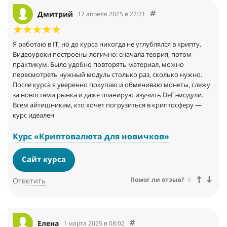
Дмитрий
17 апреля 2025 в 22:21
Я работаю в IT, но до курса никогда не углублялся в крипту.
Видеоуроки построены логично: сначала теория, потом
практикум. Было удобно повторять материал, можно
пересмотреть нужный модуль столько раз, сколько нужно.
После курса я уверенно покупаю и обмениваю монеты, слежу
за новостями рынка и даже планирую изучить DeFi-модули.
Всем айтишникам, кто хочет погрузиться в криптосферу —
курс идеален
Курс «Криптовалюта для новичков»
Сайт курса
Помог ли отзыв?
0
Ответить
Елена
1 марта 2025 в 08:02