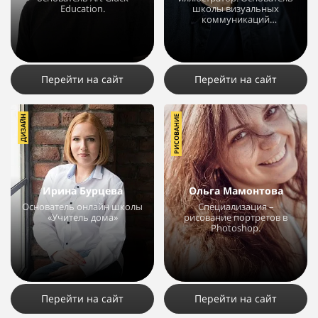
Education.
школы визуальных
коммуникаций
BRUSH.GURU.
2847
35
18
3496
4
2
Перейти на сайт
Перейти на сайт
ДИЗАЙН
РИСОВАНИЕ
Ирина Бурцева
Ольга Мамонтова
Основатель онлайн школы
Специализация –
«Учитель дома»
рисование портретов в
Photoshop.
4310
1
13509
15
2
Перейти на сайт
Перейти на сайт