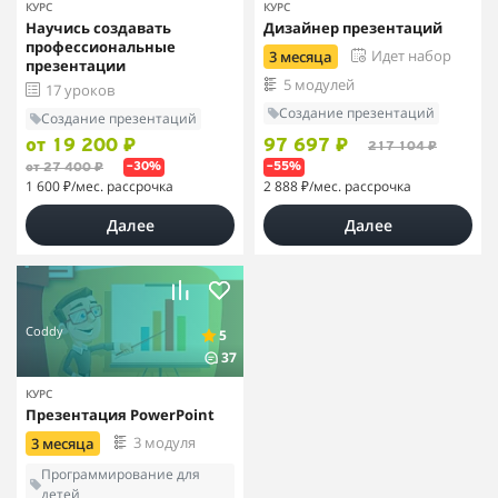
КУРС
КУРС
Научись создавать
Дизайнер презентаций
профессиональные
Идет набор
3 месяца
презентации
5 модулей
17 уроков
Создание презентаций
Создание презентаций
от 19 200 ₽
97 697 ₽
217 104 ₽
от 27 400 ₽
–30%
–55%
1 600 ₽
/мес. рассрочка
2 888 ₽
/мес. рассрочка
Далее
Далее
Coddy
5
37
КУРС
Презентация PowerPoint
3 модуля
3 месяца
Программирование для
детей