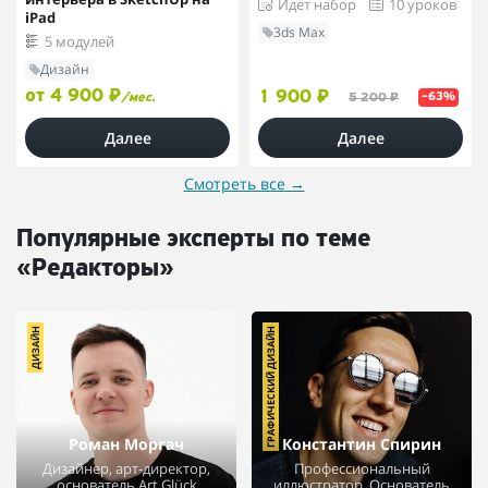
Идет набор
10 уроков
iPad
3ds Max
5 модулей
Дизайн
от 4 900 ₽
1 900 ₽
/мес.
5 200 ₽
–63%
Далее
Далее
Смотреть все
→
Популярные эксперты по теме
«Редакторы»
ДИЗАЙН
ГРАФИЧЕСКИЙ ДИЗАЙН
Роман Моргач
Константин Спирин
Дизайнер, арт-директор,
Профессиональный
основатель Art Glück
иллюстратор. Основатель