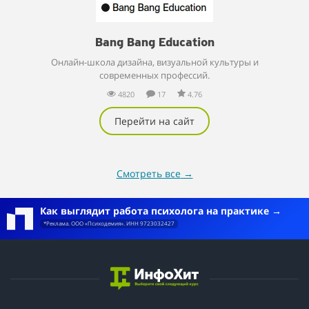
Bang Bang Education
Онлайн-школа дизайна, визуальной культуры и
современных профессий.
4820
17
4.76
Перейти на сайт
Смотреть все
→
Как выглядит работа психолога на практике
*Реклама. ООО «Психодемия». ИНН 9723032427