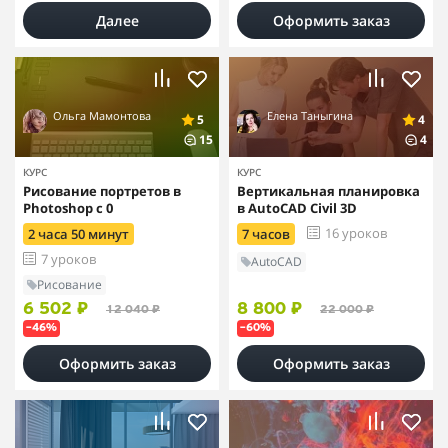
Далее
Оформить заказ
Ольга Мамонтова
Елена Таныгина
5
4
15
4
КУРС
КУРС
Рисование портретов в
Вертикальная планировка
Photoshop с 0
в AutoCAD Civil 3D
16 уроков
2 часа 50 минут
7 часов
7 уроков
AutoCAD
Рисование
6 502 ₽
8 800 ₽
12 040 ₽
22 000 ₽
–46%
–60%
Оформить заказ
Оформить заказ