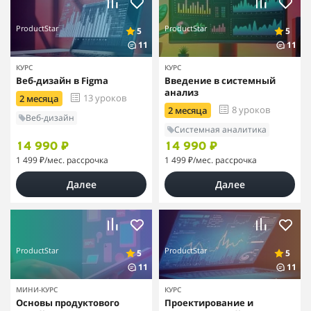
ProductStar
ProductStar
5
5
11
11
КУРС
КУРС
Веб-дизайн в Figma
Введение в системный
анализ
13 уроков
2 месяца
8 уроков
2 месяца
Веб-дизайн
Системная аналитика
14 990 ₽
14 990 ₽
1 499 ₽
/мес. рассрочка
1 499 ₽
/мес. рассрочка
Далее
Далее
ProductStar
ProductStar
5
5
11
11
МИНИ-КУРС
КУРС
Основы продуктового
Проектирование и