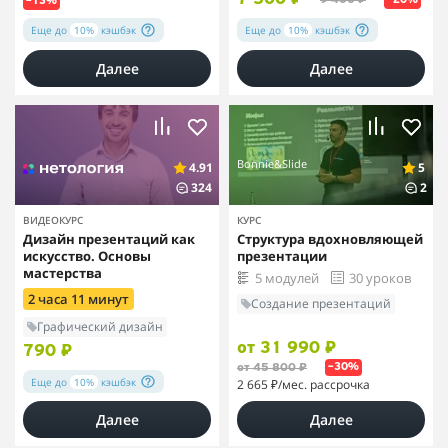
7 500 ₽
9 400 ₽
–20%
–13%
Еще до
10%
кэшбэк
Еще до
10%
кэшбэк
Далее
Далее
Bonnie&Slide
4.91
5
324
2
ВИДЕОКУРС
КУРС
Дизайн презентаций как
Структура вдохновляющей
искусство. Основы
презентации
мастерства
5 модулей
30 уроков
2 часа 11 минут
Создание презентаций
Графический дизайн
от 31 990 ₽
790 ₽
от 45 800 ₽
–30%
Еще до
10%
кэшбэк
2 665 ₽
/мес. рассрочка
Далее
Далее