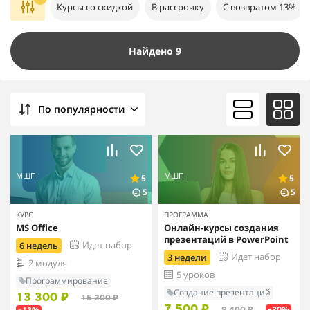
Курсы со скидкой
В рассрочку
С возвратом 13%
Найдено 9
По популярности
МШП
МШП
5
5
5
5
КУРС
ПРОГРАММА
MS Office
Онлайн-курсы создания
презентаций в PowerPoint
Идет набор
6 недель
Идет набор
3 недели
2 модуля
5 уроков
Программирование
Создание презентаций
13 300 ₽
15 200 ₽