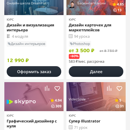
Онлайн-школа DreamFlat
Басманов Максим
4.85
13
КУРС
КУРС
Дизайн и визуализация
Дизайн карточек для
интерьера
маркетплейсов
4 модуля
94 урока
Дизайн интерьеров
Photoshop
от 3 500 ₽
от 8 750 ₽
–60%
12 990 ₽
583 ₽
/мес. рассрочка
Оформить заказ
Далее
VideoSmile
4.94
5
309
31
КУРС
КУРС
Графический дизайнер с
Супер Illustrator
нуля
71 урок