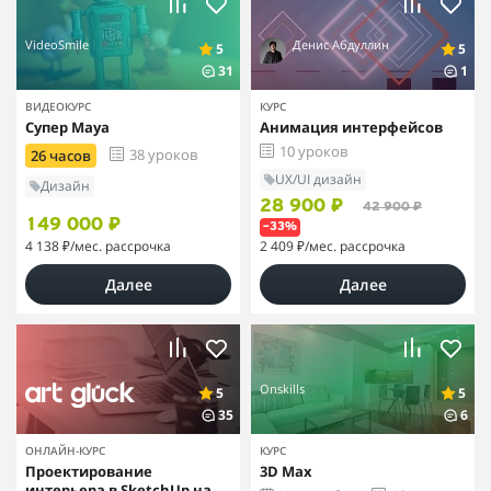
VideoSmile
Денис Абдуллин
5
5
31
1
ВИДЕОКУРС
КУРС
Супер Maya
Анимация интерфейсов
10 уроков
38 уроков
26 часов
UX/UI дизайн
Дизайн
28 900 ₽
42 900 ₽
149 000 ₽
–33%
4 138 ₽
/мес. рассрочка
2 409 ₽
/мес. рассрочка
Далее
Далее
Onskills
5
5
35
6
ОНЛАЙН-КУРС
КУРС
Проектирование
3D Max
интерьера в SketchUp на