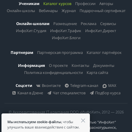
Ученикам
Каталог курсов
Профессии
Авторы
Онлайн-школы
Вебинары
Журнал
Подарочный сертификат
Онлайн-школам
Размещение
Реклама
Сервисы
ИнфоХит.Студия
ИнфоХит.Трафик
ИнфоХит.Директ
ИнфоХит.Блоги
Партнерам
Партнерская программа
Каталог партнёрок
Информация
О проекте
Контакты
Документы
Политика конфиденциальности
Карта сайта
Соцсети
Вконтакте
Telegram-канал
MAX
Канал в Дзене
Чат специалистов
Подбор курса
© Аккредитованная IT-компания ООО «ИнфоХит», 2012 — 2026
Мы используем cookie-файлы
, чтобы
Общество с ограниченной ответственностью "ИнфоХит"
улучшить ваше взаимодействие с сайтом.
624446, Россия, Свердловская область, г. Краснотурьинск,