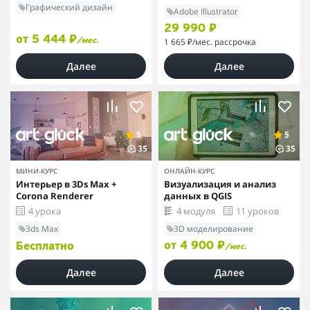
Графический дизайн
Adobe Illustrator
29 990 ₽
от 5 444 ₽
1 665 ₽
/мес. рассрочка
/мес.
Далее
Далее
5
5
35
35
МИНИ-КУРС
ОНЛАЙН-КУРС
Интерьер в 3Ds Max +
Визуализация и анализ
Corona Renderer
данных в QGIS
4 урока
4 модуля
11 уроков
3ds Max
3D моделирование
от 4 900 ₽
Бесплатно
/мес.
Далее
Далее