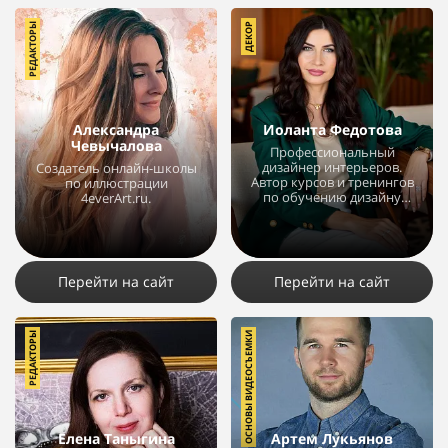
РЕДАКТОРЫ
ДЕКОР
Александра
Иоланта Федотова
Чевычалова
Профессиональный
дизайнер интерьеров.
Создатель онлайн-школы
Автор курсов и тренингов
по иллюстрации
по обучению дизайну
4everArt.ru.
интерьера.
22710
42
9
5203
4
1
Перейти на сайт
Перейти на сайт
РЕДАКТОРЫ
ОСНОВЫ ВИДЕОСЪЕМКИ
Елена Таныгина
Артем Лукьянов