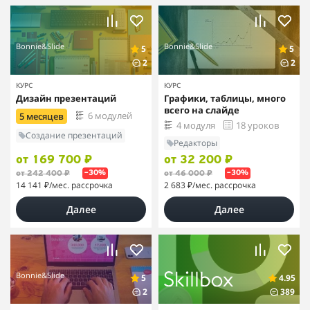
Bonnie&Slide
Bonnie&Slide
5
5
2
2
КУРС
КУРС
Дизайн презентаций
Графики, таблицы, много
всего на слайде
6 модулей
5 месяцев
4 модуля
18 уроков
Создание презентаций
Редакторы
от 169 700 ₽
от 32 200 ₽
от 242 400 ₽
от 46 000 ₽
–30%
–30%
14 141 ₽
/мес. рассрочка
2 683 ₽
/мес. рассрочка
Далее
Далее
Bonnie&Slide
5
4.95
2
389