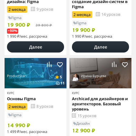
дизайна: Figma
создание дизайн-систем в
Figma
9 уроков
2 месяца
14 уроков
2 месяца
Figma
Figma
19 900 ₽
39 800 ₽
19 900 ₽
–50%
1 990 ₽
/мес. рассрочка
1 990 ₽
/мес. рассрочка
Далее
Далее
ProductStar
Ирина Бурцева
5
11
КУРС
КУРС
Основы Figma
Archicad для дизайнеров и
архитекторов. Базовый
8 уроков
2 месяца
уровень
Figma
15 уроков
Дизайн
14 990 ₽
12 900 ₽
1 499 ₽
/мес. рассрочка