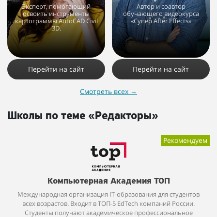
Эксперт, помогающий
Автор и соавтор
освоить инструменты
обучающего видеокурса
картограммы AutoCAD Civil
«Супер After Effects»
3D.
8869
2
1
4852
4
1
Перейти на сайт
Перейти на сайт
Смотреть всех
→
Школы по теме «Редакторы»
Рекомендуем
Компьютерная Академия ТОП
Международная организация IT-образования для студентов
всех возрастов. Входит в ТОП-5 EdTech компаний России.
Студенты получают академическое профессиональное