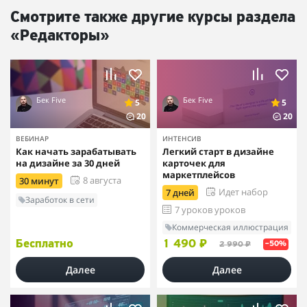
Смотрите также другие курсы раздела
«Редакторы»
Бек Five
Бек Five
5
5
20
20
ВЕБИНАР
ИНТЕНСИВ
Как начать зарабатывать
Легкий старт в дизайне
на дизайне за 30 дней
карточек для
маркетплейсов
8 августа
30 минут
Идет набор
7 дней
Заработок в сети
7 уроков уроков
Коммерческая иллюстрация
Бесплатно
1 490 ₽
2 990 ₽
–50%
Далее
Далее