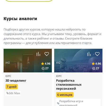
Курсы аналоги
Подборка других курсов, которую нашла нейросеть по
содержанию этого курса. Мы учитываем тему, уровень, формат и
длительность, а также рейтинг и отзывы. Смотрите близкие
программы — для углубления или альтернативного старта.
XYZ
XYZ
4.96
4.96
27
27
КУРС
КУРС
3D моделинг
Разработка
стилизованных
7 дней
персонажей
3ds Max
6 месяцев
Разработка игр и
приложений