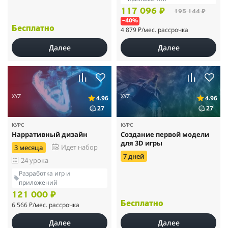
117 096 ₽
195 144 ₽
–40%
Бесплатно
4 879 ₽
/мес. рассрочка
Далее
Далее
XYZ
XYZ
4.96
4.96
27
27
КУРС
КУРС
Нарративный дизайн
Создание первой модели
для 3D игры
Идет набор
3 месяца
7 дней
24 урока
Разработка игр и
приложений
121 000 ₽
Бесплатно
6 566 ₽
/мес. рассрочка
Далее
Далее