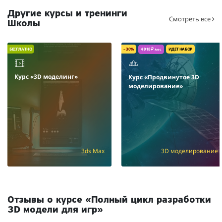
Другие курсы и тренинги
Смотреть все
Школы
БЕСПЛАТНО
– 30%
4 918 ₽
ИДЕТ НАБОР
/мес.
Курс «3D моделинг»
Курс «Продвинутое 3D
моделирование»
3ds Max
3D моделирование
/мес.
Отзывы о курсе «Полный цикл разработки
3D модели для игр»