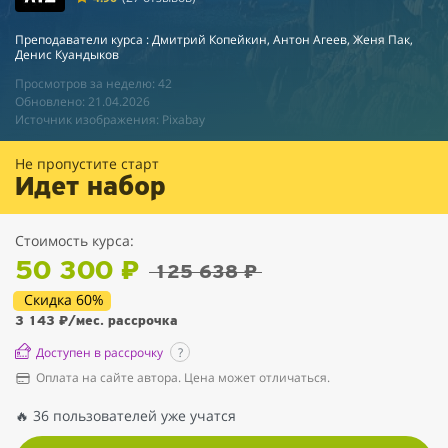
Преподаватели курса : Дмитрий Копейкин, Антон Агеев, Женя Пак,
Денис Куандыков
Просмотров за неделю: 42
Обновлено: 21.04.2026
Источник изображения: Pixabay
Не пропустите старт
Идет набор
Стоимость курса:
50 300 ₽
125 638 ₽
Скидка 60%
3 143 ₽
/мес. рассрочка
Доступен в рассрочку
?
Оплата на сайте автора. Цена может отличаться.
🔥 36 пользователей уже учатся