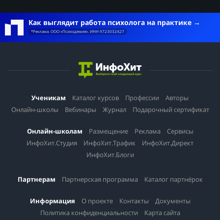
Как выглядит работа психолога на практике
*Реклама. ООО «Психодемия». ИНН 9723032427
Ученикам
Каталог курсов
Профессии
Авторы
Онлайн-школы
Вебинары
Журнал
Подарочный сертификат
Онлайн-школам
Размещение
Реклама
Сервисы
ИнфоХит.Студия
ИнфоХит.Трафик
ИнфоХит.Директ
ИнфоХит.Блоги
Партнерам
Партнерская программа
Каталог партнёрок
Информация
О проекте
Контакты
Документы
Политика конфиденциальности
Карта сайта