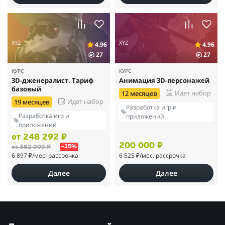
XYZ
XYZ
4.96
4.96
27
27
КУРС
КУРС
3D-дженералист. Тариф
Анимация 3D-персонажей
базовый
Идет набор
12 месяцев
Идет набор
19 месяцев
Разработка игр и
Разработка игр и
приложений
приложений
от 248 292 ₽
200 000 ₽
от 382 000 ₽
–35%
6 897 ₽
/мес. рассрочка
6 525 ₽
/мес. рассрочка
Далее
Далее