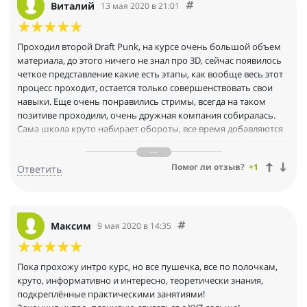
Виталий
13 мая 2020 в 21:01
Проходил второй Draft Punk, на курсе очень большой объем
материала, до этого ничего не знал про 3D, сейчас появилось
четкое представление какие есть этапы, как вообще весь этот
процесс проходит, остается только совершенствовать свои
навыки. Еще очень понравились стримы, всегда на таком
позитиве проходили, очень дружная компания собиралась.
Сама школа круто набирает обороты, все время добавляются
новые курсы, хочется во все попасть, потому что знаешь, что
будет качественный материал, и все это пригодится в работе.
Помог ли отзыв?
+1
Ответить
Хочется выразить свою огромную благодарность за курс и
пожелать успехов в будущем.. Так держать ребята, молодцы!
Максим
9 мая 2020 в 14:35
Пока прохожу интро курс, но все пушечка, все по полочкам,
круто, информативно и интересно, теоретически знания,
подкреплённые практическими занятиями!