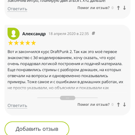
Закончив интро, планирую двигаться с XYZ дальше!
Помог ли отзыв?
0
Ответить
Александр
18 апреля 2020 в 22:35
Вот и закончился курс DraftPunk 2. Так как это моё первое
знакомство с 3d моделированием, хочу сказать, что курс
очень порадовал логикой построения и подачей материала.
Еще понравились стримы с разбором домашек, на которых
отвечали на вопросы и одновременно показывались
примеры. Тоже самое и с ошибками в домашних работах, их
не просто указывали, но объясняли и показывали как
исправить. Такой подход меня очень порадовал.
Не жалею потраченного времени и сил, очень доволен и
Помог ли отзыв?
0
Ответить
курсом и своим прогрессом благодаря школе XYZ.
Отличный курс, но есть небольшое пожелание, как от
новичка, возможно опытным ребятам это будет не так
интересно. Включить информацию про порядок в сцене в
Добавить отзыв
самый первый блок уроков.