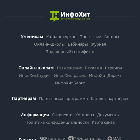
Ученикам
Каталог курсов
Профессии
Авторы
Онлайн-школы
Вебинары
Журнал
Подарочный сертификат
Онлайн-школам
Размещение
Реклама
Сервисы
ИнфоХит.Студия
ИнфоХит.Трафик
ИнфоХит.Директ
ИнфоХит.Блоги
Партнерам
Партнерская программа
Каталог партнёрок
Информация
О проекте
Контакты
Документы
Политика конфиденциальности
Карта сайта
Вконтакте
Telegram-канал
MAX
Соцсети