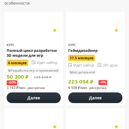
особенности.
XYZ
XYZ
5
5
27
27
КУРС
КУРС
Полный цикл разработки
Геймдизайнер
3D модели для игр
17.5 месяцев
Идет набор
6 месяцев
Идет набор
291 урок
Разработка игр и приложений
Без детальной
50 300 ₽
125 638 ₽
223 054 ₽
–0%
–60%
3 143 ₽/мес. рассрочка
6 508 ₽/мес. рассрочка
Далее
Далее
XYZ
XYZ
5
5