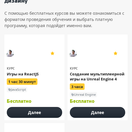
дизайну
С помощью бесплатных курсов вы можете ознакомиться с
форматом проведения обучения и выбрать платную
программу, которая подойдет именно вам.
Михаил Русаков
Михаил Русаков
4.9
4.9
1905
1905
КУРС
КУРС
Игры на ReactJS
Создание мультиплеерной
игры на Unreal Engine 4
1 час 30 минут
3 часа
JavaScript
Unreal Engine
Бесплатно
Бесплатно
Далее
Далее