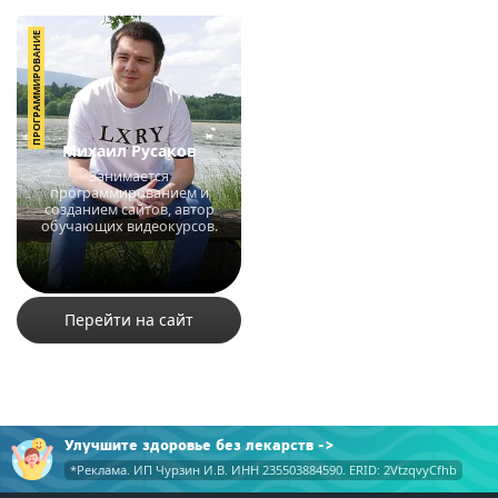
ПРОГРАММИРОВАНИЕ
Михаил Русаков
Занимается
программированием и
созданием сайтов, автор
обучающих видеокурсов.
136785
2107
37
Перейти на сайт
Улучшите здоровье без лекарств
*Реклама. ИП Чурзин И.В. ИНН 235503884590. ERID: 2VtzqvyCfhb