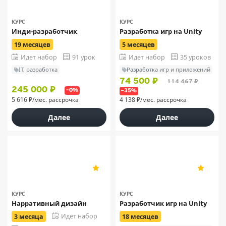
27
27
КУРС
КУРС
Инди-разработчик
Разработка игр на Unity
19 месяцев
5 месяцев
Идет набор
91 урок
Идет набор
35 уроков
IT, разработка
Разработка игр и приложений
74 500 ₽
114 467 ₽
245 000 ₽
–0%
–35%
5 616 ₽/мес. рассрочка
4 138 ₽/мес. рассрочка
Далее
Далее
XYZ
5
4.8
27
147
КУРС
КУРС
Нарративный дизайн
Разработчик игр на Unity
Идет набор
3 месяца
18 месяцев