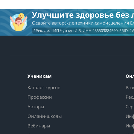
Улучшите здоровье без 
Освойте авторские техники самоисцеления 
*Реклама. ИП Чурзин И.В. ИНН 235503884590. ERID: 2
Ученикам
Он
Каталог курсов
Раз
Профессии
Рек
Авторы
Сер
Онлайн-школы
Инф
Вебинары
Инф