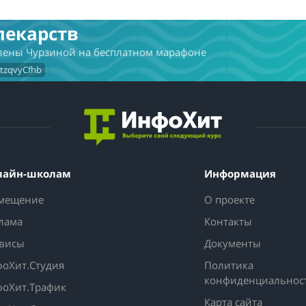
лекарств
Елены Чурзиной на бесплатном марафоне
VtzqvyCfhb
лайн-школам
Информация
мещение
О проекте
лама
Контакты
висы
Документы
оХит.Студия
Политика
конфиденциальнос
оХит.Трафик
Карта сайта