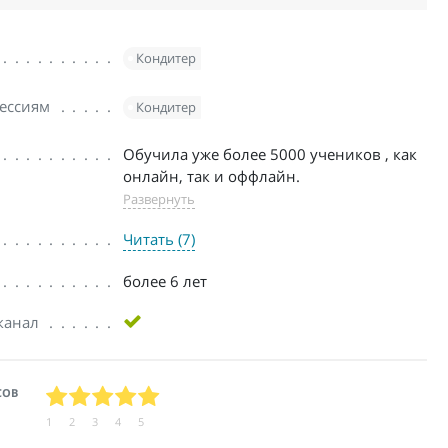
Кондитер
ессиям
Кондитер
Обучила уже более 5000 учеников , как
онлайн, так и оффлайн.
Развернуть
Читать (7)
более 6 лет
канал
СОВ
1
2
3
4
5