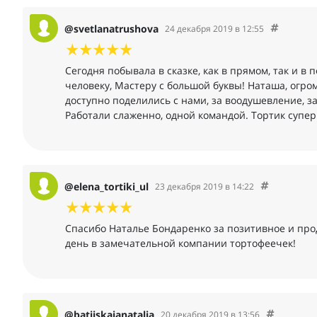
@svetlanatrushova
24 декабря 2019 в 12:55
Сегодня побывала в сказке, как в прямом, так и в
человеку, Мастеру с большой буквы! Наташа, огро
доступно поделились с нами, за воодушевление, з
Работали слаженно, одной командой. Тортик супер
@elena_tortiki_ul
23 декабря 2019 в 14:22
Спасибо Наталье Бондаренко за позитивное и про
день в замечательной компании тортофеечек!
@batiiskaianatalia
20 декабря 2019 в 13:56