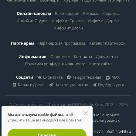
Онлайн-школы
Вебинары
Журнал
Подарочный сертификат
Онлайн-школам
Размещение
Реклама
Сервисы
ИнфоХит.Студия
ИнфоХит.Трафик
ИнфоХит.Директ
ИнфоХит.Блоги
Партнерам
Партнерская программа
Каталог партнёрок
Информация
О проекте
Контакты
Документы
Политика конфиденциальности
Карта сайта
Соцсети
Вконтакте
Telegram-канал
MAX
Канал в Дзене
Чат специалистов
Подбор курса
© Аккредитованная IT-компания ООО «ИнфоХит», 2012 — 2026
Мы используем cookie-файлы
, чтобы
Общество с ограниченной ответственностью "ИнфоХит"
улучшить ваше взаимодействие с сайтом.
624446, Россия, Свердловская область, г. Краснотурьинск,
ул Урожайная, д. 3
ИНН 6617023200 | КПП 661701001 | +7 984 888-51-57 | info@info-hit.ru
Понятно