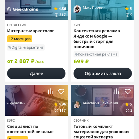
Макс Пронин
4.86
5
317
9
ПРОФЕССИЯ
КУРС
Интернет-маркетолог
Контекстная реклама
Яндекс и Google —
12 месяцев
быстрый старт для
новичков
Digital-маркетинг
Контекстная реклама
от 2 887 ₽
699 ₽
/мес.
Далее
Оформить заказ
«Бруноям»
Анастасия Речанская
4.96
5
117
3
КУРС
СБОРНИК
Специалист по
Готовый комплект
контекстной рекламе
материалов для упаковки
соцсетей эксперта