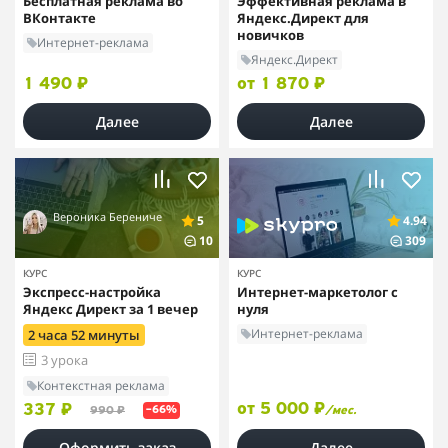
Бесплатная реклама во
Эффективная реклама в
ВКонтакте
Яндекс.Директ для
новичков
Интернет-реклама
Яндекс.Директ
1 490 ₽
от 1 870 ₽
Далее
Далее
Вероника Берениче
5
4.94
10
309
КУРС
КУРС
Экспресс-настройка
Интернет-маркетолог с
Яндекс Директ за 1 вечер
нуля
Интернет-реклама
2 часа 52 минуты
3 урока
Контекстная реклама
от 5 000 ₽
337 ₽
990 ₽
/мес.
–66%
Оформить заказ
Далее