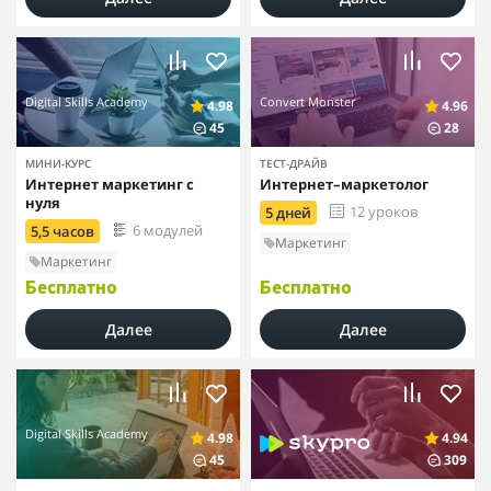
Digital Skills Academy
Convert Monster
4.98
4.96
45
28
МИНИ-КУРС
ТЕСТ-ДРАЙВ
Интернет маркетинг с
Интернет–маркетолог
нуля
12 уроков
5 дней
6 модулей
5,5 часов
Маркетинг
Маркетинг
Бесплатно
Бесплатно
Далее
Далее
Digital Skills Academy
4.98
4.94
45
309