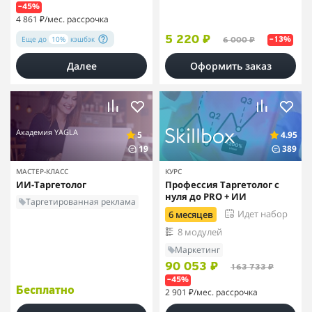
–45%
4 861 ₽
/мес. рассрочка
Еще до
10%
кэшбэк
5 220 ₽
6 000 ₽
–13%
Далее
Оформить заказ
Академия YAGLA
5
4.95
19
389
МАСТЕР-КЛАСС
КУРС
ИИ-Таргетолог
Профессия Таргетолог с
нуля до PRO + ИИ
Таргетированная реклама
Идет набор
6 месяцев
8 модулей
Маркетинг
90 053 ₽
163 733 ₽
–45%
Бесплатно
2 901 ₽
/мес. рассрочка