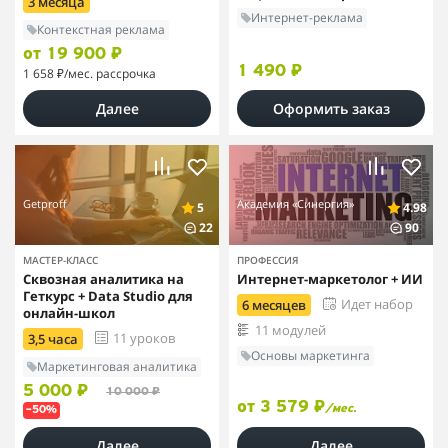
3 месяца
Интернет-реклама
Контекстная реклама
от 19 900 ₽
1 490 ₽
1 658 ₽
/мес. рассрочка
Далее
Оформить заказ
Getproff
Академия «Синергия»
5
4.98
22
90
МАСТЕР-КЛАСС
ПРОФЕССИЯ
Сквозная аналитика на
Интернет-маркетолог + ИИ
Геткурс + Data Studio для
Идет набор
6 месяцев
онлайн-школ
11 модулей
11 уроков
3,5 часа
Основы маркетинга
Маркетинговая аналитика
5 000 ₽
10 000 ₽
от 3 579 ₽
/мес.
–50%
Далее
Далее