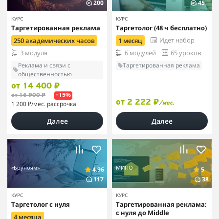
200
45
КУРС
КУРС
Таргетированная реклама
Таргетолог (48 ч бесплатно)
Идет набор
250 академических часов
1 месяц
3 модуля
6 модулей
65 уроков
Реклама и связи с
Таргетированная реклама
общественностью
от 14 400 ₽
от 16 900 ₽
–15%
от 2 222 ₽
1 200 ₽
/мес. рассрочка
/мес.
Далее
Далее
«Бруноям»
МИПО
4.96
5
117
38
КУРС
КУРС
Таргетолог с нуля
Таргетированная реклама:
с нуля до Middle
4 месяца