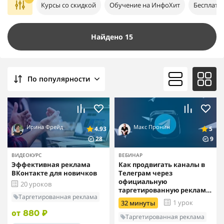
Курсы со скидкой
Обучение на ИнфоХит
Бесплатн
Найдено 15
По популярности
Ирина Фрейд
Макс Пронин
4.93
5
28
9
ВИДЕОКУРС
ВЕБИНАР
Эффективная реклама
Как продвигать каналы в
ВКонтакте для новичков
Телеграм через
официальную
20 уроков
таргетированную рекламу
Таргетированная реклама
– подробный разбор
1 урок
32 минуты
от 880 ₽
Таргетированная реклама