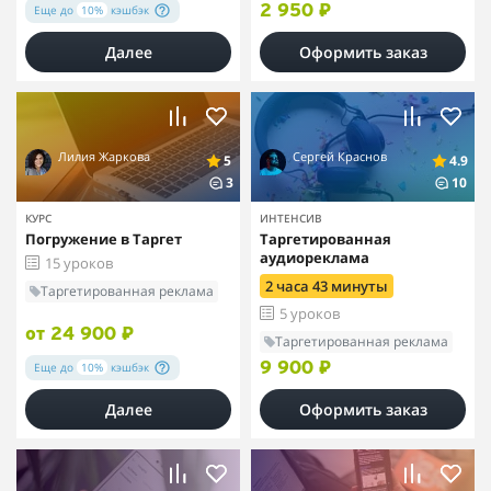
Еще до
10%
кэшбэк
2 950 ₽
Далее
Оформить заказ
Лилия Жаркова
Сергей Краснов
5
4.9
3
10
КУРС
ИНТЕНСИВ
Погружение в Таргет
Таргетированная
аудиореклама
15 уроков
2 часа 43 минуты
Таргетированная реклама
5 уроков
от 24 900 ₽
Таргетированная реклама
Еще до
10%
кэшбэк
9 900 ₽
Далее
Оформить заказ