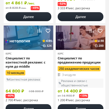
от 4 861 ₽
/мес.
–52%
3 333 ₽
/мес. рассрочка
от 8 838 ₽
–45%
/мес.
Далее
Далее
НЦПО
4.91
4.98
324
200
КУРС
КУРС
Специалист по
Специалист по
контекстной рекламе: с
продвижению продукции
нуля до middle
250 академических часов
10 месяцев
3 модуля
Контекстная реклама
Реклама и связи с
общественностью
64 800 ₽
от 14 400 ₽
108 000 ₽
от 16 900 ₽
–40%
–15%
2 700 ₽
/мес. рассрочка
1 200 ₽
/мес. рассрочка
Далее
Далее