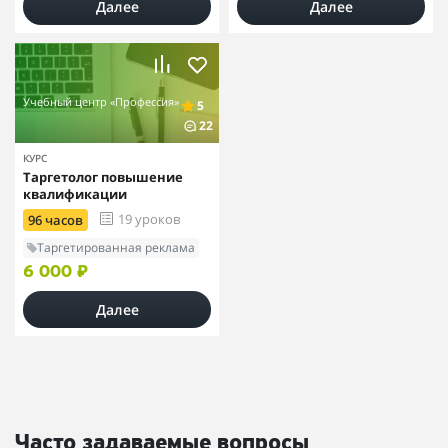
Далее
Далее
Учебный центр «Профессия»
5
22
КУРС
Таргетолог повышение
квалификации
19 уроков
96 часов
Таргетированная реклама
6 000 ₽
Далее
Часто задаваемые вопросы