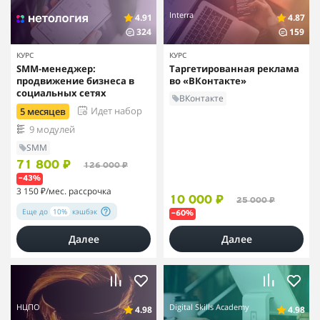
Interra
4.91
4.87
324
159
КУРС
КУРС
SMM-менеджер:
Таргетированная реклама
продвижение бизнеса в
во «ВКонтакте»
социальных сетях
ВКонтакте
Идет набор
5 месяцев
9 модулей
SMM
71 800 ₽
126 000 ₽
–43%
3 150 ₽
/мес. рассрочка
10 000 ₽
25 000 ₽
Еще до
10%
кэшбэк
–60%
Далее
Далее
НЦПО
Digital Skills Academy
4.98
4.98