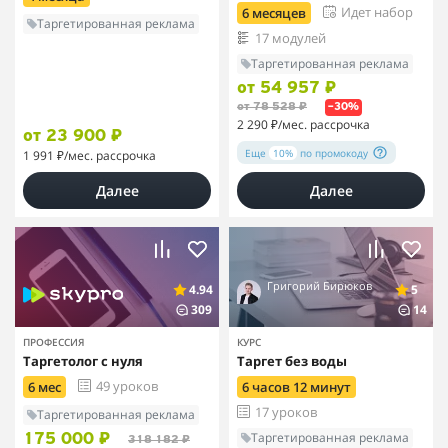
Идет набор
6 месяцев
Таргетированная реклама
17 модулей
Таргетированная реклама
от 54 957 ₽
от 78 528 ₽
–30%
2 290 ₽
/мес. рассрочка
от 23 900 ₽
Еще
10%
по промокоду
1 991 ₽
/мес. рассрочка
Далее
Далее
Григорий Бирюков
4.94
5
309
14
ПРОФЕССИЯ
КУРС
Таргетолог с нуля
Таргет без воды
49 уроков
6 мес
6 часов 12 минут
17 уроков
Таргетированная реклама
Таргетированная реклама
175 000 ₽
318 182 ₽