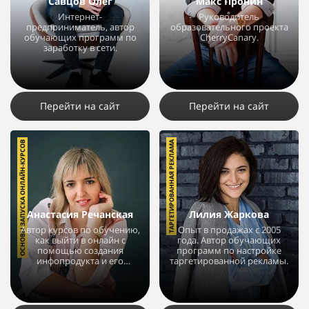
Савцов Олег
Макс Пронин
Интернет-
Руководитель
предприниматель, автор
образовательного проекта
обучающих программ по
CherryCanary.
заработку в сети.
4056
9
2
5931
33
1
Перейти на сайт
Перейти на сайт
ОСНОВЫ ЗАПУСКА ОНЛАЙН-КУРСОВ
ТАРГЕТИРОВАННАЯ РЕКЛАМА
Анастасия Речанская
Лилия Жаркова
Автор курсов по обучению,
Опыт в продажах с 2005
как выйти в онлайн с
года. Автор обучающих
помощью создания
программ по настройке
инфопродукта и его
таргетированной рекламы.
продвижения.
3283
3
4
8400
3
2