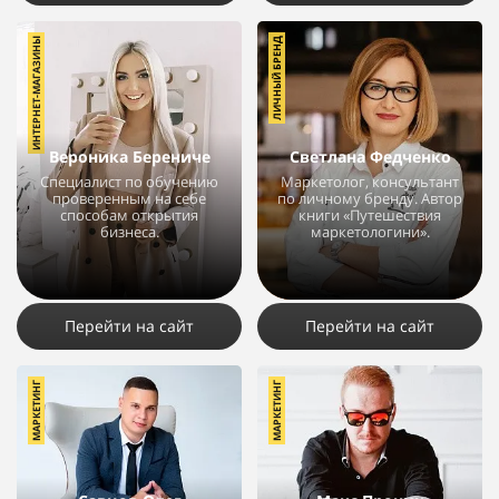
ИНТЕРНЕТ-МАГАЗИНЫ
ЛИЧНЫЙ БРЕНД
Вероника Берениче
Светлана Федченко
Специалист по обучению
Маркетолог, консультант
проверенным на себе
по личному бренду. Автор
способам открытия
книги «Путешествия
бизнеса.
маркетологини».
8803
10
2
2964
6
1
Перейти на сайт
Перейти на сайт
МАРКЕТИНГ
МАРКЕТИНГ