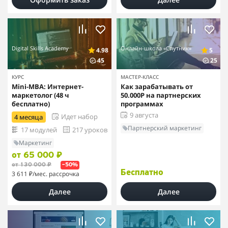
Digital Skills Academy
Онлайн-школа «Спутник»
4.98
5
45
25
КУРС
МАСТЕР-КЛАСС
Mini-MBA: Интернет-
Как зарабатывать от
маркетолог (48 ч
50.000Р на партнерских
бесплатно)
программах
9 августа
Идет набор
4 месяца
Партнерский маркетинг
17 модулей
217 уроков
Маркетинг
от 65 000 ₽
от 130 000 ₽
–50%
Бесплатно
3 611 ₽
/мес. рассрочка
Далее
Далее