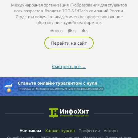
Международная организация IT-образования для студентов
всех возрастов. Входит в ТОП-5 EdTech компаний России.
Студенты получают академическое профессиональное
образование в удобном формате.
8930
19
5
Перейти на сайт
Смотреть все
→
Станьте онлайн-турагентом с нуля
*Реклама. ИП Морозенко А.С. ИНН 027612084468. ERID: 2Vtzqxb6Sh8
Ученикам
Каталог курсов
Профессии
Авторы