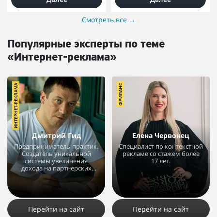
Смотреть все
→
Популярные эксперты по теме
«Интернет-реклама»
ИНТЕРНЕТ-РЕКЛАМА
ФРИЛАНС
Дмитрий Гид
Елена Червонец
Предприниматель-практик.
Специалист по контекстной
Создатель уникальной
рекламе со стажем более
системы увеличения
17 лет.
дохода на партнерских
программах.
28288
311
1
20544
36
7
Перейти на сайт
Перейти на сайт