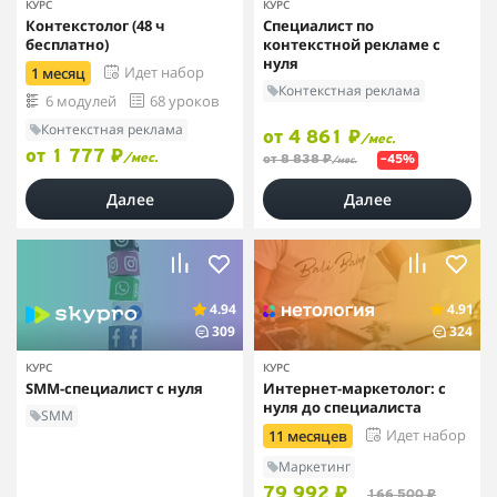
КУРС
КУРС
Контекстолог (48 ч
Специалист по
бесплатно)
контекстной рекламе с
нуля
Идет набор
1 месяц
Контекстная реклама
6 модулей
68 уроков
Контекстная реклама
от 4 861 ₽
/мес.
от 1 777 ₽
/мес.
от 8 838 ₽
–45%
/мес.
Далее
Далее
4.94
4.91
309
324
КУРС
КУРС
SMM-специалист с нуля
Интернет-маркетолог: с
нуля до специалиста
SMM
Идет набор
11 месяцев
Маркетинг
79 992 ₽
166 500 ₽