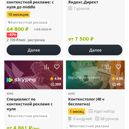
контекстной рекламе: с
Яндекс.Директ
нуля до middle
7 уроков
10 месяцев
Контекстная реклама
64 800 ₽
108 000 ₽
–40%
от 7 500 ₽
2 700 ₽
/мес. рассрочка
Далее
Далее
Digital Skills Academy
4.94
4.98
309
45
КУРС
КУРС
Специалист по
Контекстолог (48 ч
контекстной рекламе с
бесплатно)
нуля
Идет набор
1 месяц
Контекстная реклама
6 модулей
68 уроков
Контекстная реклама
от 4 861 ₽
/мес.