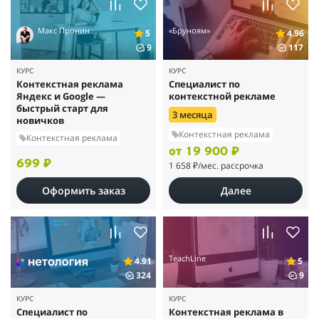
Макс Пронин
«Бруноям»
5
4.96
9
117
КУРС
КУРС
Контекстная реклама
Специалист по
Яндекс и Google —
контекстной рекламе
быстрый старт для
3 месяца
новичков
Контекстная реклама
Контекстная реклама
от 19 900 ₽
699 ₽
1 658 ₽
/мес. рассрочка
Оформить заказ
Далее
TeachLine
4.91
5
324
9
КУРС
КУРС
Специалист по
Контекстная реклама в