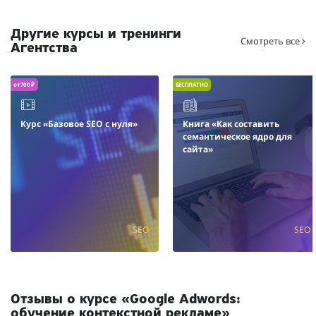
Другие курсы и тренинги
Смотреть все
Агентства
от 700 ₽
БЕСПЛАТНО
Курс «Базовое SEO с нуля»
Книга «Как составить
семантическое ядро для
сайта»
SEO
SEO
Отзывы о курсе «Google Adwords:
обучение контекстной рекламе»