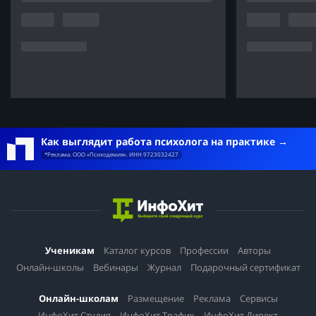
Как выглядит работа психолога на практике
*Реклама. ООО «Психодемия». ИНН 9723032427
Ученикам
Каталог курсов
Профессии
Авторы
Онлайн-школы
Вебинары
Журнал
Подарочный сертификат
Онлайн-школам
Размещение
Реклама
Сервисы
ИнфоХит.Студия
ИнфоХит.Трафик
ИнфоХит.Директ