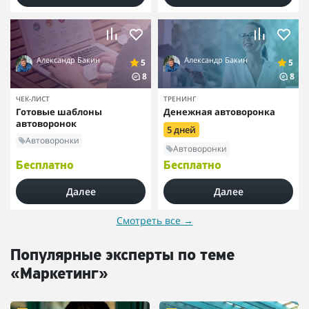
Александр Бакин
Александр Бакин
5
5
8
8
ЧЕК-ЛИСТ
ТРЕНИНГ
Готовые шаблоны
Денежная автоворонка
автоворонок
5 дней
Автоворонки
Автоворонки
Бесплатно
Бесплатно
Далее
Далее
Смотреть все
→
Популярные эксперты по теме
«Маркетинг»