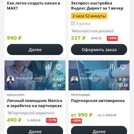
Как легко создать канал в
Экспресс-настройка
MAX?
Яндекс Директ за 1 вечер
2 часа 52 минуты
3 урока
Контекстная реклама
990 ₽
337 ₽
990 ₽
–66%
Далее
Оформить заказ
Ильнур Юсупов
Евгений Вергус
4.07
5
15
23
МИНИ-КУРС
ПРОГРАММА
Личный помощник Monica
Партнерская автоворонка
в заработке на партнерках
Партнерский маркетинг
от 990 ₽
от 1 990 ₽
490 ₽
1 000 ₽
–51%
–50%
Далее
Далее