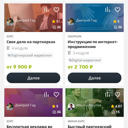
Дмитрий Гид
Дмитрий Гид
5
5
36
36
КУРС
СБОРНИК
Свое дело на партнерках
Инструкции по интернет-
продвижению
4 модуля
3 модуля
Партнерский маркетинг
Digital-маркетинг
от 9 900 ₽
от 2 700 ₽
Далее
Далее
Дмитрий Гид
Ильнур Юсупов
5
4.07
36
15
КУРС
МИНИ-КУРС
Бесплатная реклама во
Быстрый партнерский