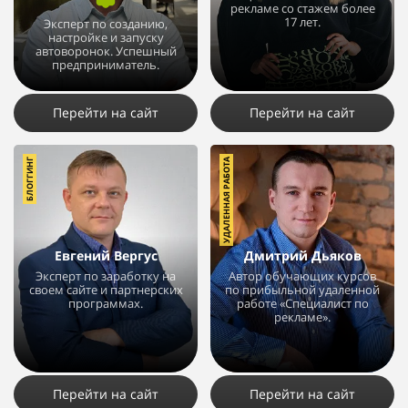
рекламе со стажем более
17 лет.
Эксперт по созданию,
настройке и запуску
автоворонок. Успешный
28380
317
1
предприниматель.
99077
17
1
Перейти на сайт
Перейти на сайт
БЛОГГИНГ
УДАЛЕННАЯ РАБОТА
Евгений Вергус
Дмитрий Дьяков
Эксперт по заработку на
Автор обучающих курсов
своем сайте и партнерских
по прибыльной удаленной
программах.
работе «Специалист по
рекламе».
35963
23
11
163934
135
6
Перейти на сайт
Перейти на сайт