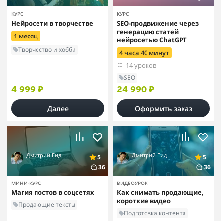
КУРС
КУРС
Нейросети в творчестве
SEO-продвижение через
генерацию статей
1 месяц
нейросетью ChatGPT
Творчество и хобби
4 часа 40 минут
14 уроков
SEO
4 999 ₽
24 990 ₽
Далее
Оформить заказ
Дмитрий Гид
Дмитрий Гид
5
5
36
36
МИНИ-КУРС
ВИДЕОУРОК
Магия постов в соцсетях
Как снимать продающие,
короткие видео
Продающие тексты
Подготовка контента