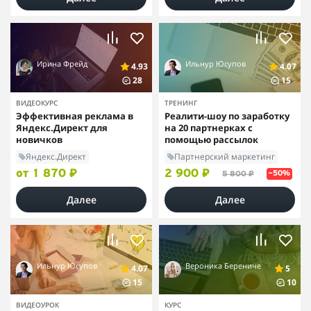
Ирина Фрейд
Ильнур Юсупов
4.93
4.07
28
15
ВИДЕОКУРС
ТРЕНИНГ
Эффективная реклама в
Реалити-шоу по заработку
Яндекс.Директ для
на 20 партнерках с
новичков
помощью рассылок
Яндекс.Директ
Партнерский маркетинг
от 1 870 ₽
2 900 ₽
5 800 ₽
–50%
Далее
Далее
Ильнур Юсупов
Вероника Берениче
4.07
5
15
10
ВИДЕОУРОК
КУРС