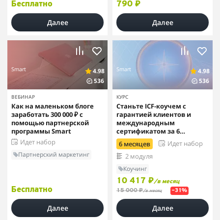
Бесплатно
790 ₽
Далее
Далее
Smart
Smart
4.98
4.98
536
536
ВЕБИНАР
КУРС
Как на маленьком блоге
Станьте ICF-коучем с
заработать 300 000 ₽ с
гарантией клиентов и
помощью партнерской
международным
программы Smart
сертификатом за 6
месяцев
Идет набор
Идет набор
6 месяцев
Партнерский маркетинг
2 модуля
Коучинг
10 417 ₽
/в месяц
Бесплатно
15 000 ₽
–31%
/в месяц
Далее
Далее