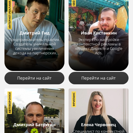
ИНТЕРНЕТ-РЕКЛАМА
SEO
Дмитрий Гид
Иван Кистанкин
Предприниматель-практик.
Эксперт по настройке
Создатель уникальной
контекстной рекламы в
системы увеличения
«Яндекс.Директ» и Google
дохода на партнерских
Ads.
программах.
20608
36
7
3806
14
1
Перейти на сайт
Перейти на сайт
АВТОВОРОНКИ
ФРИЛАНС
Дмитрий Батухтин
Елена Червонец
Специалист по контекстной