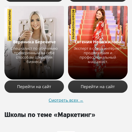
ИНТЕРНЕТ-МАГАЗИНЫ
РАЗРАБОТКА КУРСОВ
Вероника Берениче
Евгения Новожилова
Специалист по обучению
Эксперт в сфере интернет-
проверенным на себе
продвижения и
способам открытия
профессиональный
бизнеса.
массажист.
8830
10
2
684
4
Перейти на сайт
Перейти на сайт
Смотреть всех
→
Школы по теме «Маркетинг»