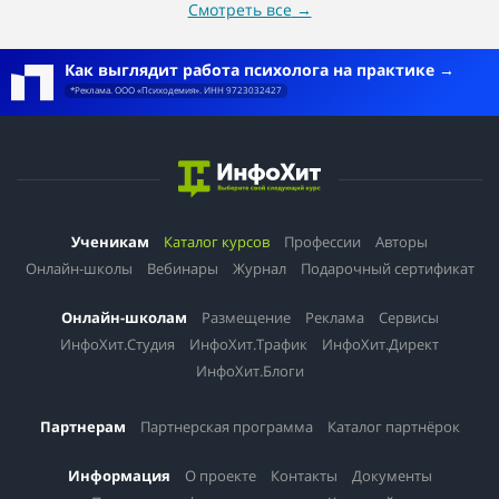
Смотреть все
→
Как выглядит работа психолога на практике
*Реклама. ООО «Психодемия». ИНН 9723032427
Ученикам
Каталог курсов
Профессии
Авторы
Онлайн-школы
Вебинары
Журнал
Подарочный сертификат
Онлайн-школам
Размещение
Реклама
Сервисы
ИнфоХит.Студия
ИнфоХит.Трафик
ИнфоХит.Директ
ИнфоХит.Блоги
Партнерам
Партнерская программа
Каталог партнёрок
Информация
О проекте
Контакты
Документы