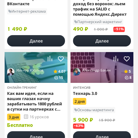
ВКонтакте
доход без воронок: льем
трафик на SALID с
Интернет-реклама
помощью Яндекс.Директ
Партнерский маркетинг
1 490 ₽
490 ₽
1 000 ₽
–51%
Далее
Далее
Ильнур Юсупов
Александр Бакин
4.07
5
15
8
ОНЛАЙН-ТРЕНИНГ
ИНТЕНСИВ
Как вам идея, если на
Технарь 3.0
ваших глазах начну
2 дня
зарабатывать 1800 рублей
в сутки на партнерках с
Основы маркетинга
помощью емейл-
16 уроков
3 дня
рассылок?
5 900 ₽
15 900 ₽
Бесплатно
–63%
Далее
Далее