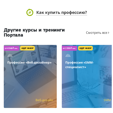
Как купить профессию?
Другие курсы и тренинги
Смотреть все
Портала
от 4 546 ₽
ИДЕТ НАБОР
от 2 398 ₽
ИДЕТ НАБОР
/мес.
/мес.
Профессия «Веб-дизайнер»
Профессия «SMM-
специалист»
Веб-дизайн
SMM