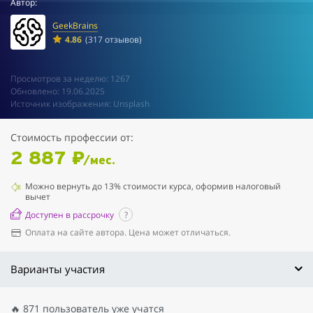
Автор:
GeekBrains
4.86
(317 отзывов)
Просмотров за неделю: 1267
Обновлено: 19.06.2025
Источник изображения: Unsplash
Стоимость профессии от:
2 887 ₽
/мес.
Можно вернуть до 13% стоимости курса, оформив налоговый
вычет
Доступен в рассрочку
?
Оплата на сайте автора. Цена может отличаться.
Варианты участия
🔥 871 пользователь уже учатся