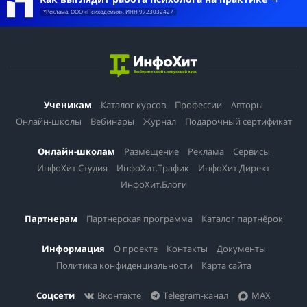
*Реклама. ООО «Психодемия». ИНН 9723032427
Ученикам
Каталог курсов
Профессии
Авторы
Онлайн-школы
Вебинары
Журнал
Подарочный сертификат
Онлайн-школам
Размещение
Реклама
Сервисы
ИнфоХит.Студия
ИнфоХит.Трафик
ИнфоХит.Директ
ИнфоХит.Блоги
Партнерам
Партнерская программа
Каталог партнёрок
Информация
О проекте
Контакты
Документы
Политика конфиденциальности
Карта сайта
Соцсети
Вконтакте
Telegram-канал
MAX