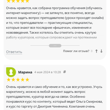
Очень нравится, как собрана программа обучения (обучаюсь
интернет-маркетингу) — не затянуто, все понятно, всегда
можно задать вопрос преподавателю (уроки проходят онлайн)
и то, что преподаватели — практикующие специалисты,
которые знают все последние «фишечки», изменения и
нововведения. Также хотелось бы отметить очень крутую
работу кураторов, которые сопровождают на протяжении
всего обучения и всегда готовы помочь во всем разобраться.
Очень быстро отвечает техническая поддержка — удобный
Помог ли отзыв?
0
Ответить
чат с саппортом прямо на сайте.
Марина
4 мая 2024 в 10:28
Очень нравится и само обучение и то, как все устроено. Учусь
маркетингу, можно в любой момент задать вопрос
преподавателю, куратор всегда на связи. Особенно
понравился курс по контенту, который ведет Ольга Смирнова,
и курс по таргету от Дмитрия Чинянина. Компания очень