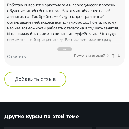
Работаю интернет-маркетологом и периодически прохожу
обучение, чтобы быть в теме. Закончил обучение на веб-
аналитика от Гик брейнс. Не буду распространятся об
организации учебы-здесь все почти хорошо. Почти, потому
что нет возможности работать с телефона и слушать занятия.
И по началу было сложно понять интерфейс сайта. Что куда
нажимать, чтоб прикрепить дз. Расписание тоже не сразу
нашел. Не знаю может я один такой. От результата учёбы
доволен больше, чем от организации. Много работы с
Помог ли отзыв?
0
Ответить
аналитиками, usability-исследования, стала лучше понятна
сквозная аналитика. Учат использовать широкий
инструментарий для исследований. После курса моя работа
стала значительно эффективней и выполняется быстрей.
Добавить отзыв
Руководство это довольно быстро отметило.
Другие курсы по этой теме