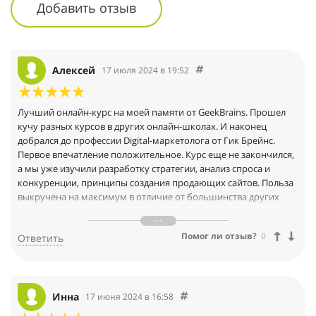
Добавить отзыв
Алексей
17 июля 2024 в 19:52
Лучший онлайн-курс на моей памяти от GeekBrains. Прошел
кучу разных курсов в других онлайн-школах. И наконец
добрался до профессии Digital-маркетолога от Гик Брейнс.
Первое впечатление положительное. Курс еще не закончился,
а мы уже изучили разработку стратегии, анализ спроса и
конкуренции, принципы создания продающих сайтов. Польза
выкручена на максимум в отличие от большинства других
онлайн-курсов, говорю по личному опыту. Очень рад, что нас
научили работе Яндекс.Директа. Давно хотел освоить, но руки
Помог ли отзыв?
0
Ответить
никак не доходили. Дальше в рамках курса мы еще изучим
SMM, контент-маркетинг и веб-аналитику. Думаю, мне это
очень пригодится для продвижения на работе. Радует, что
обучением занимаются такие опытные преподаватели, как
Федор Гребенников и Данила Терсков. Очень нравится подача
Инна
17 июня 2024 в 16:58
материала и обратная связь.