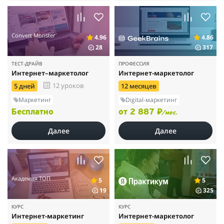
Convert Monster
4.96
4.86
28
317
ТЕСТ-ДРАЙВ
ПРОФЕССИЯ
Интернет–маркетолог
Интернет-маркетолог
12 уроков
5 дней
12 месяцев
Маркетинг
Digital-маркетинг
Бесплатно
от 2 887 ₽
/мес.
Далее
Далее
Академия ТОП
5
5
19
325
КУРС
КУРС
Интернет-маркетинг
Интернет-маркетолог