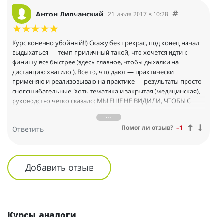
Антон Липчанский
21 июля 2017 в 10:28
Курс конечно убойный!!) Скажу без прекрас, под конец начал
выдыхаться — темп приличный такой, что хочется идти к
финишу все быстрее (здесь главное, чтобы дыхалки на
дистанцию хватило ). Все то, что дают — практически
применяю и реализовываю на практике — результаты просто
сногсшибательные. Хоть тематика и закрытая (медицинская),
руководство четко сказало: МЫ ЕЩЕ НЕ ВИДИЛИ, ЧТОБЫ С
РЕСУРСОВ ИНТЕРНЕТА ПРИХОДИЛИ ЗАЯВКИ_.... И несмотря на
то, что шаг вообщем-то казался рисковый (первый раз) —
Помог ли отзыв?
–1
Ответить
теперь четко понимаешь, что все зависит от тебя: как
спарсишь поисковые запросы, какие каналы будешь
использовать, в конце концов дошло и что такое
конкурентный анализ и нафига он вообще нужен))). А сколько
Добавить отзыв
вкусностей таит в себе сегментация аудитории — подумать
страшно — и это все хочется побыстрее реализовать и
оценить эффект. Вообщем советую- не пожалеете денег. По
крайней мере таких курсов я еще не встречал — все вокруг да
около, а здесь дают — прочный фундамент знаний,
Курсы аналоги
позволяющий выстроить небоскреб маркетинговых