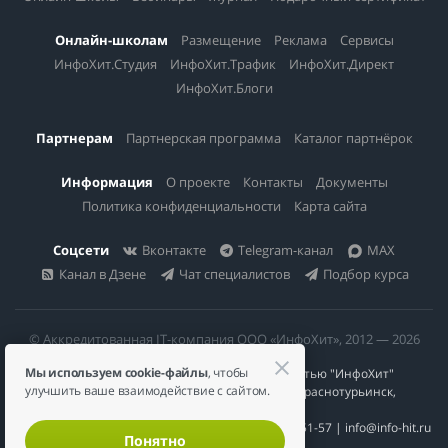
Онлайн-школам
Размещение
Реклама
Сервисы
ИнфоХит.Студия
ИнфоХит.Трафик
ИнфоХит.Директ
ИнфоХит.Блоги
Партнерам
Партнерская программа
Каталог партнёрок
Информация
О проекте
Контакты
Документы
Политика конфиденциальности
Карта сайта
Соцсети
Вконтакте
Telegram-канал
MAX
Канал в Дзене
Чат специалистов
Подбор курса
© Аккредитованная IT-компания ООО «ИнфоХит», 2012 — 2026
Мы используем cookie-файлы
, чтобы
Общество с ограниченной ответственностью "ИнфоХит"
улучшить ваше взаимодействие с сайтом.
624446, Россия, Свердловская область, г. Краснотурьинск,
ул Урожайная, д. 3
ИНН 6617023200 | КПП 661701001 | +7 984 888-51-57 | info@info-hit.ru
Понятно