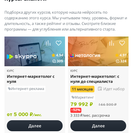
исследований. Но надо учесть, что и за Вас никто не сделает
работы, а ее много! Переформулировав фразу К. Маркса скажу
Подборка других курсов, которую нашла нейросеть по
так: «В интернет-маркетинге нет широкой столбовой дороги, и
содержанию этого курса. Мы учитываем тему, уровень, формат и
длительность, а также рейтинг и отзывы. Смотрите близкие
только тот может достигнуть её сияющих вершин, кто, не
программы — для углубления или альтернативного старта.
страшась усталости, карабкается по её каменистым тропам.»
Всей команде Convert Monster удачи и процветания — Бог
даст, еще свидимся!)
4.94
4.91
309
324
КУРС
КУРС
Интернет-маркетолог с
Интернет-маркетолог: с
нуля
нуля до специалиста
Интернет-реклама
Идет набор
11 месяцев
Маркетинг
79 992 ₽
166 500 ₽
–52%
от 5 000 ₽
3 333 ₽
/мес. рассрочка
/мес.
Далее
Далее