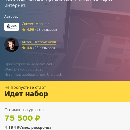
интернет.
Авторы:
Convert Monster
4.96
(28 отзывов)
Антон Петроченков
4.8
(25 отзывов)
Просмотров за неделю: 249
Обновлено: 30.03.2025
Источник изображения: Unsplash
Не пропустите старт
Идет набор
Стоимость курса от:
75 500 ₽
4 194 ₽
/мес. рассрочка