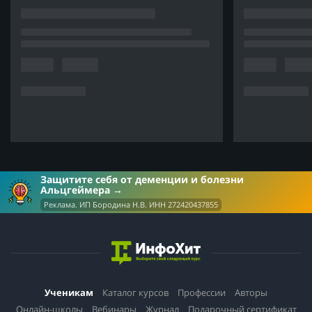
Защитите себя от деменции и болезни
Альцгеймера
Реклама. ИП Бородина Н.В. ИНН 272420437855
Ученикам
Каталог курсов
Профессии
Авторы
Онлайн-школы
Вебинары
Журнал
Подарочный сертификат