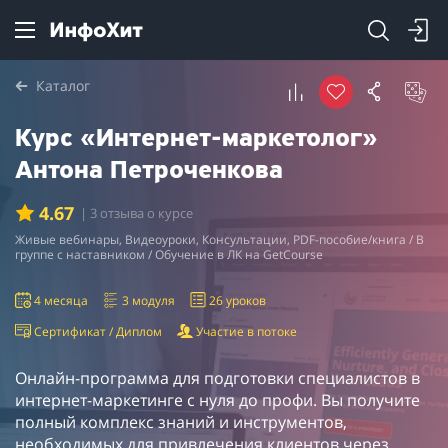
Каталог
Курс «Интернет-маркетолог»
Антона Петроченкова
4.67
| 3 отзыва о курсе
Живые вебинары, Видеоуроки, Консультации, PDF-пособие/книга / В
группе с наставником / Обучение в ЛК на GetCourse
4 месяца
3 модуля
26 уроков
Сертификат / Диплом
Участие в потоке
Онлайн-программа для подготовки специалистов в
интернет-маркетинге с нуля до профи. Вы получите
полный комплекс знаний и инструментов,
необходимых для привлечения клиентов через