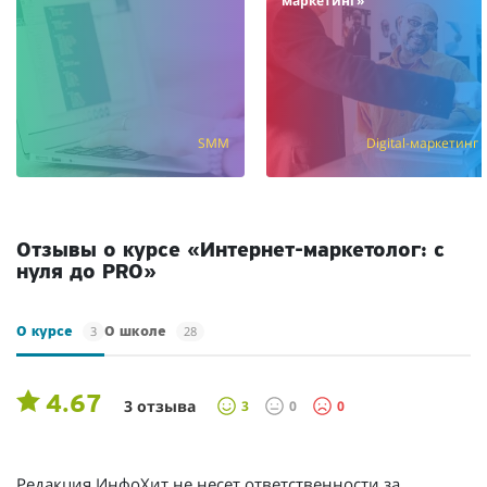
маркетинг»
SMM
Digital-маркетинг
Отзывы о курсе «Интернет-маркетолог: с
нуля до PRO»
3
28
О курсе
О школе
4.67
3 отзыва
3
0
0
Редакция ИнфоХит не несет ответственности за