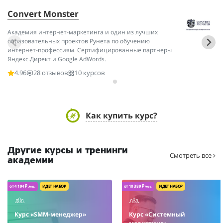
Convert Monster
А
Академия интернет-маркетинга и один из лучших
Эк
образовательных проектов Рунета по обучению
пр
интернет-профессиям. Сертифицированные партнеры
ма
Яндекс.Директ и Google AdWords.
4.96
28 отзывов
10 курсов
Как купить курс?
Другие курсы и тренинги
Смотреть все
академии
от 4 194 ₽
ИДЕТ НАБОР
от 10 389 ₽
ИДЕТ НАБОР
/мес.
/мес.
Курс «SMM-менеджер»
Курс «Системный