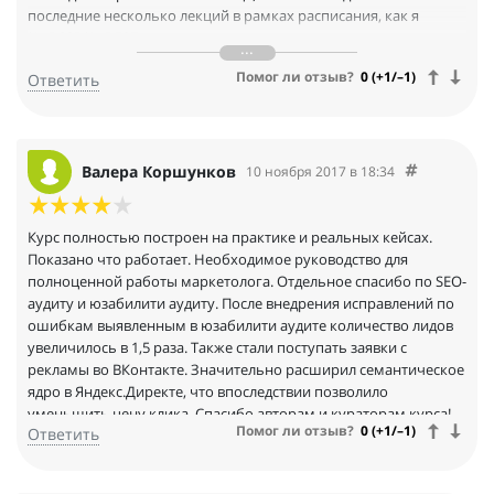
последние несколько лекций в рамках расписания, как я
%uD83D%uDE07
Но это того стоит!
Помог ли отзыв?
0 (+1/–1)
Ответить
И напоследок огромное спасибо моему куратору, Михаилу
Усольцеву, который подобно и оперативно отвечал на все
вопросы глупые и не очень
Валера Коршунков
10 ноября 2017 в 18:34
Курс полностью построен на практике и реальных кейсах.
Показано что работает. Необходимое руководство для
полноценной работы маркетолога. Отдельное спасибо по SEO-
аудиту и юзабилити аудиту. После внедрения исправлений по
ошибкам выявленным в юзабилити аудите количество лидов
увеличилось в 1,5 раза. Также стали поступать заявки с
рекламы во ВКонтакте. Значительно расширил семантическое
ядро в Яндекс.Директе, что впоследствии позволило
уменьшить цену клика. Спасибо авторам и кураторам курса!
Помог ли отзыв?
0 (+1/–1)
Ответить