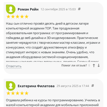
преподаватели - настоящие практики, которые любят свое
дело и умеют заинтересовать детей. Сын нашел новых друзей,
Роман Рейн
12 сентября 2025 в 15:03
и они вместе работали над большим проектом сезона -
создавали 3D-город. Презентация этого города была просто
невероятной!
Наш сын отлично провёл десять дней в детском лагере
компьютерной академии TOP. Там продуманная
образовательная программа: от программирования и
геймдева до веб-дизайна и 3D-моделирования. Практические
занятия чередуются с творческими мастер-классами, играми и
конкурсами, что создаёт дружественную атмосферу и
стимулирует интерес к новым знаниям. Очень удобно, что
академия оборудована системой кондиционирования,
поэтому находиться там летом очень приятно. Главный плюс
Помог ли отзыв?
0
Ответить
— наличие крупных проектов, где дети демонстрируют
полученные навыки и учатся работать в команде. Сын делился
яркими впечатлениями и говорил, что хочет вернуться снова.
Однозначно рекомендуем лагерь TOP всем, кто ищет
интересное и полезное лето для своего ребёнка.
Екатерина Филатова
29 августа 2025 в 17:44
Отдавала ребенка на курсы по программированию. Учились в
малой компьютерной академии для мобильных приложений