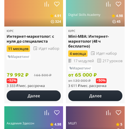
Digital Skills Academy
4.91
4.98
324
45
КУРС
КУРС
Интернет-маркетолог: с
Mini-MBA: Интернет-
нуля до специалиста
маркетолог (48 ч
бесплатно)
Идет набор
11 месяцев
Идет набор
4 месяца
Маркетинг
17 модулей
217 уроков
Маркетинг
79 992 ₽
от 65 000 ₽
166 500 ₽
от 130 000 ₽
–52%
–50%
3 333 ₽
/мес. рассрочка
3 611 ₽
/мес. рассрочка
Далее
Далее
Академия Эдюсон
МШП
4.98
5