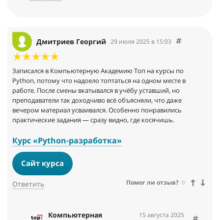
работу. Будем рады видеть вас на наших новых
курсах!
С уважением,
Компьютерная Академия ТОП
Дмитриев Георгий
29 июля 2025 в 15:03
Записался в Компьютерную Академию Топ на курсы по
Python, потому что надоело топтаться на одном месте в
работе. После смены вкатывался в учёбу уставший, но
преподаватели так доходчиво всё объясняли, что даже
вечером материал усваивался. Особенно понравились
практические задания — сразу видно, где косячишь.
Курс «Python-разработка»
Сайт курса
Помог ли отзыв?
0
Ответить
Компьютерная
15 августа 2025