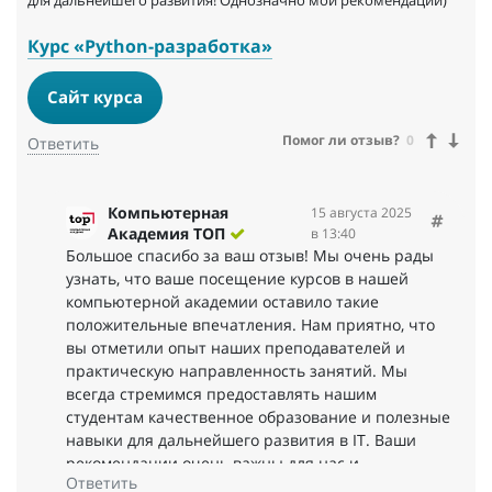
для дальнейшего развития! Однозначно мои рекомендации)
Курс «Python-разработка»
Сайт курса
Помог ли отзыв?
0
Ответить
Компьютерная
15 августа 2025
Академия ТОП
в 13:40
Большое спасибо за ваш отзыв! Мы очень рады
узнать, что ваше посещение курсов в нашей
компьютерной академии оставило такие
положительные впечатления. Нам приятно, что
вы отметили опыт наших преподавателей и
практическую направленность занятий. Мы
всегда стремимся предоставлять нашим
студентам качественное образование и полезные
навыки для дальнейшего развития в IT. Ваши
рекомендации очень важны для нас и
Ответить
вдохновляют нашу команду на дальнейшую