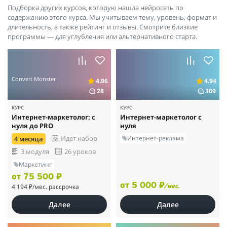
Подборка других курсов, которую нашла нейросеть по
содержанию этого курса. Мы учитываем тему, уровень, формат и
длительность, а также рейтинг и отзывы. Смотрите близкие
программы — для углубления или альтернативного старта.
Convert Monster
4.96
4.94
28
309
КУРС
КУРС
Интернет-маркетолог: с
Интернет-маркетолог с
нуля до PRO
нуля
Интернет-реклама
Идет набор
4 месяца
3 модуля
26 уроков
Маркетинг
от 75 500 ₽
от 5 000 ₽
4 194 ₽
/мес. рассрочка
/мес.
Далее
Далее