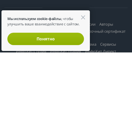
Мы используем cookie-файлы
, чтобы
Ученикам
Каталог курсов
Профессии
Авторы
улучшить ваше взаимодействие с сайтом.
Онлайн-школы
Вебинары
Журнал
Подарочный сертификат
Понятно
Онлайн-школам
Размещение
Реклама
Сервисы
ИнфоХит.Студия
ИнфоХит.Трафик
ИнфоХит.Директ
ИнфоХит.Блоги
Партнерам
Партнерская программа
Каталог партнёрок
Информация
О проекте
Контакты
Документы
Политика конфиденциальности
Карта сайта
Соцсети
Вконтакте
Telegram-канал
MAX
Канал в Дзене
Чат специалистов
Подбор курса