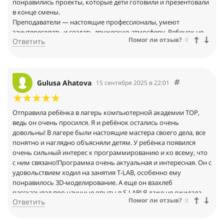
понравились проекты, которые дети готовили и презентовали
в конце смены.
Преподаватели — настоящие профессионалы, умеют
заинтересовать и создать дружескую атмосферу. Ребенок не
Помог ли отзыв?
0
Ответить
только узнал много нового, но и нашел друзей. Очень
рекомендую T-LAB и ART-LAB — это уникальные возможности
для развития и творчества!
Спасибо академии за отличные каникулы! Обязательно
вернёмся в следующем году.
Gulusa Ahatova
15 сентября 2025 в 22:01
Отправила ребёнка в лагерь компьютерной академии ТОР,
ведь он очень просился. Я и ребёнок остались очень
довольны! В лагере были настоящие мастера своего дела, все
понятно и наглядно объясняли детям. У ребёнка появился
очень сильный интерес к программированию и ко всему, что
с ним связано!Программа очень актуальная и интересная. Он с
удовольствием ходил на занятия T-LAB, особенно ему
понравилось 3D-моделирование. А еще он взахлеб
рассказывал про научные опыты в S-LAB! Я даже не ожидала,
Помог ли отзыв?
0
Ответить
что его так увлечет наука.
Но самое главное, что меня поразило - это атмосфера в лагере.
Очень дружелюбная и поддерживающая. Видно, что