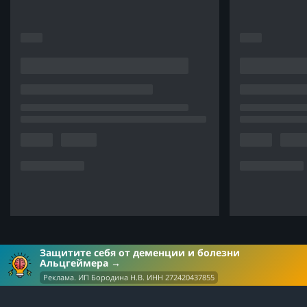
Защитите себя от деменции и болезни
Альцгеймера
Реклама. ИП Бородина Н.В. ИНН 272420437855