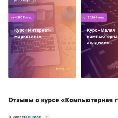
7 месяцев
от 4 280 ₽
от 5 220 ₽
/мес.
/мес.
Курс «Интернет-
Курс «Малая
маркетинг»
компьютерна
академия»
П
МАРКЕТИНГ
Отзывы о курсе «Компьютерная 
19
О курсе
О школе