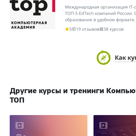
Международная организация IT-об
ТОП-5 EdTech компаний России.
образование в удобном формате.
5
19 отзывов
38 курсов
Как ку
Другие курсы и тренинги Компь
ТОП