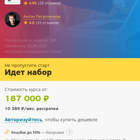
4.96
(28 отзывов)
Антон Петроченков
4.8
(25 отзывов)
Просмотров за неделю: 249
Обновлено: 25.06.2025
Источник изображения: Pexels
Не пропустите старт
Идет набор
Стоимость курса от:
187 000 ₽
10 389 ₽
/мес. рассрочка
Авторизуйтесь
, чтобы купить дешевле
Кешбэк до 10%
— бонусами
?