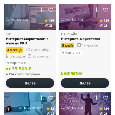
Монстры, спасибо Вам!
Convert Monster
Convert Monster
4.96
4.96
28
28
КУРС
ТЕСТ-ДРАЙВ
Интернет-маркетолог: с
Интернет–маркетолог
нуля до PRO
12 уроков
5 дней
Идет набор
4 месяца
Маркетинг
3 модуля
26 уроков
Маркетинг
от 75 500 ₽
Бесплатно
4 194 ₽
/мес. рассрочка
Далее
Далее
Антон Петроченков
Convert Monster
4.8
4.96
25
28