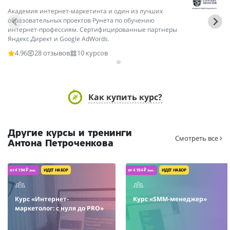
Академия интернет-маркетинга и один из лучших
Эк
образовательных проектов Рунета по обучению
пр
интернет-профессиям. Сертифицированные партнеры
ма
Яндекс.Директ и Google AdWords.
4.96
28 отзывов
10 курсов
Как купить курс?
Другие курсы и тренинги
Смотреть все
Антона Петроченкова
от 4 194 ₽
ИДЕТ НАБОР
от 4 194 ₽
ИДЕТ НАБОР
/мес.
/мес.
Курс «Интернет-
Курс «SMM-менеджер»
маркетолог: с нуля до PRO»