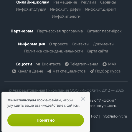
Онлайн-школам
Размещение
Реклама
Сервисы
ИнфоХит.Студия
ИнфоХит.Трафик
ИнфоХит.Директ
ИнфоХит.Блоги
Партнерам
Партнерская программа
Каталог партнёрок
Информация
О проекте
Контакты
Документы
Политика конфиденциальности
Карта сайта
Соцсети
Вконтакте
Telegram-канал
MAX
Канал в Дзене
Чат специалистов
Подбор курса
© Аккредитованная IT-компания ООО «ИнфоХит», 2012 — 2026
Мы используем cookie-файлы
, чтобы
Общество с ограниченной ответственностью "ИнфоХит"
улучшить ваше взаимодействие с сайтом.
624446, Россия, Свердловская область, г. Краснотурьинск,
ул Урожайная, д. 3
ИНН 6617023200 | КПП 661701001 | +7 984 888-51-57 | info@info-hit.ru
Понятно