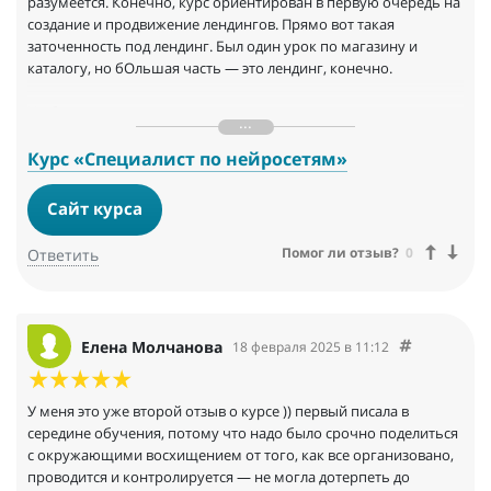
разумеется. Конечно, курс ориентирован в первую очередь на
создание и продвижение лендингов. Прямо вот такая
заточенность под лендинг. Был один урок по магазину и
каталогу, но бОльшая часть — это лендинг, конечно.
Не берусь судить о том, насколько методологически верно
выстроена последовательность уроков, но очевидный плюс
всего курса в том, что каждый ученик проходит курс на своём
Курс «Специалист по нейросетям»
реальном проекте. Это очень важно, поскольку по ходу
мероприятия каждый получает не отвлечённые,
Сайт курса
умозрительные, а реальные, практические знания и навыки.
Помог ли отзыв?
0
Ответить
В начале курса анонсировалось, что теории будет 5%, а
практики 95%. Так оно и получилось, поскольку 2,5 часа
теории — это было ничто по времени — в сравнении с тем,
сколько уходило на выполнение домашних заданий. С первого
Елена Молчанова
18 февраля 2025 в 11:12
раза кураторы редко принимали зачёт.
Особенность моей тематики — автоматизированные системы
У меня это уже второй отзыв о курсе )) первый писала в
и контрольно-измерительные приборы — в том, что она пока
середине обучения, потому что надо было срочно поделиться
ну совсем редко предлагается в Интернете. Это не зубная
с окружающими восхищением от того, как все организовано,
клиника, не пластиковые окна и не мобильные телефоны.
проводится и контролируется — не могла дотерпеть до
Запросов крайне мало, ниша низко конкурентная в сети. Ряд