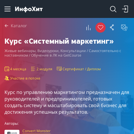
Каталог
Курс «Системный маркетинг»
Живые вебинары, Видеоуроки, Консультации / Самостоятельно с
наставником / Обучение в ЛК на GetCourse
4 месяца
2 модуля
Сертификат / Диплом
Участие в потоке
Курс по управлению маркетингом предназначен для
руководителей и предпринимателей, готовых
создать систему и масштабировать свой бизнес для
достижения успешных результатов.
Авторы:
Convert Monster