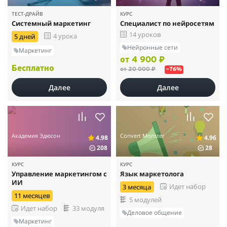
ТЕСТ-ДРАЙВ
КУРС
Системный маркетинг
Специалист по нейросетям
14 уроков
4 урока
5 дней
Нейронные сети
Маркетинг
от 4 900 ₽
Бесплатно
от 20 000 ₽
–76%
Далее
Далее
Академия Эдюсон
Convert Monster
4.98
4.96
208
28
КУРС
КУРС
Управление маркетингом с
Язык маркетолога
ИИ
Идет набор
3 месяца
11 месяцев
5 модулей
Идет набор
33 модуля
Деловое общение
Маркетинг