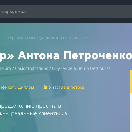
в
Курс «SMM-менеджер» Антона Петроченкова
р» Антона Петроченк
нига / Самостоятельно / Обучение в ЛК на GetCourse
ификат / Диплом
Участие в потоке
продвижению проекта в
ужны реальные клиенты из