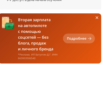
Вторая зарплата
на автопилоте
с помощью
соцсетей — без
Подробнее
блога, продаж
и личного бренда
*Реклама. ИП Батухтин Д.Г. ИНН
663003506540