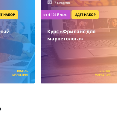
3 модуля
ЕТ НАБОР
от 4 194 ₽
ИДЕТ НАБОР
/мес.
мный
Курс «Фриланс для
маркетолога»
DIGITAL-
DIGITAL-
МАРКЕТИНГ
МАРКЕТИНГ
»