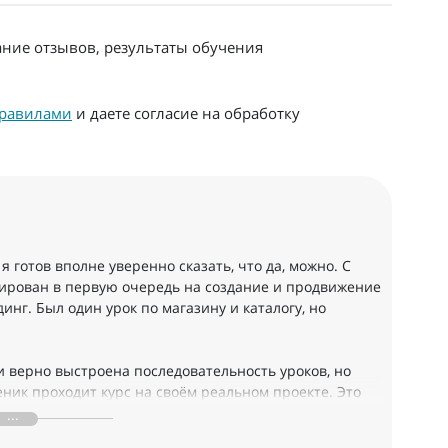
ание отзывов, результаты обучения
равилами
и даете согласие на обработку
я готов вполне уверенно сказать, что да, можно. С
нтирован в первую очередь на создание и продвижение
инг. Был один урок по магазину и каталогу, но
ки верно выстроена последовательность уроков, но
еник проходит курс на своём реальном проекте. Это
дый получает не отвлечённые, умозрительные, а