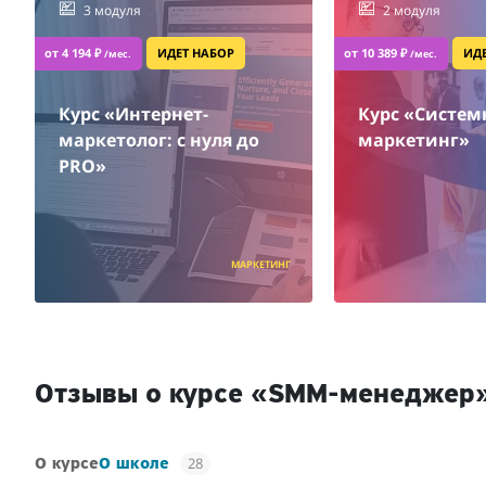
3 модуля
2 модуля
от 4 194 ₽
ИДЕТ НАБОР
от 10 389 ₽
ИД
/мес.
/мес.
Курс «Интернет-
Курс «Систе
маркетолог: с нуля до
маркетинг»
PRO»
МАРКЕТИНГ
Отзывы о курсе «SMM-менеджер
28
О курсе
О школе