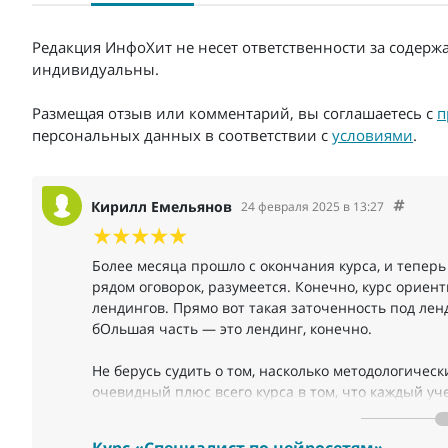
Редакция ИнфоХит не несет ответственности за содерж
индивидуальны.
Размещая отзыв или комментарий, вы соглашаетесь с
п
персональных данных в соответствии с
условиями
.
Кирилл Емельянов
24 февраля 2025 в 13:27
Более месяца прошло с окончания курса, и теперь 
рядом оговорок, разумеется. Конечно, курс орие
лендингов. Прямо вот такая заточенность под ленд
бОльшая часть — это лендинг, конечно.
Не берусь судить о том, насколько методологичес
очевидный плюс всего курса в том, что каждый уч
очень важно, поскольку по ходу мероприятия каж
реальные, практические знания и навыки.