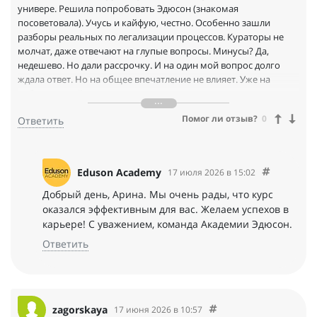
универе. Решила попробовать Эдюсон (знакомая
посоветовала). Учусь и кайфую, честно. Особенно зашли
разборы реальных по легализации процессов. Кураторы не
молчат, даже отвечают на глупые вопросы. Минусы? Да,
недешево. Но дали рассрочку. И на один мой вопрос долго
ждала ответ. Но на общее впечатление не влияет. Уже на
работе спокойнее веду договоры с самозанятыми и
аутстафферами. А это именно то, зачем шла.
Помог ли отзыв?
0
Ответить
Eduson Academy
17 июля 2026 в 15:02
Добрый день, Арина. Мы очень рады, что курс
оказался эффективным для вас. Желаем успехов в
карьере! С уважением, команда Академии Эдюсон.
Ответить
zagorskaya
17 июня 2026 в 10:57