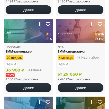
4 194 ₽
/мес. рассрочка
3 150 ₽
/мес. рассрочка
Далее
Далее
МШП
«Бруноям»
5
4.96
5
117
ПРОФЕССИЯ
КУРС
SMM-менеджер
SMM-специалист
Идет набор
20 недель
4 месяца
SMM
SMM
36 900 ₽
61 500 ₽
от 29 050 ₽
–40%
4 100 ₽
/мес. рассрочка
2 420 ₽
/мес. рассрочка
Далее
Далее