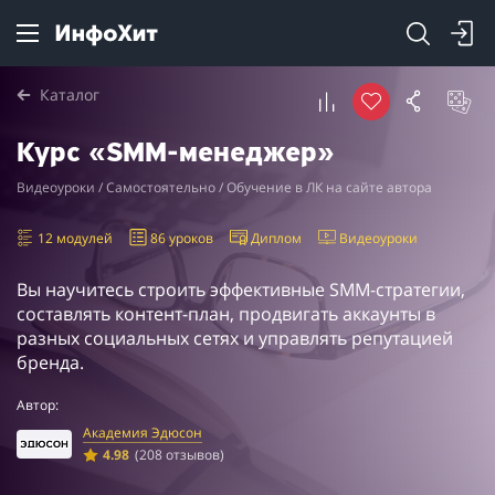
Каталог
Курс «SMM-менеджер»
Видеоуроки / Самостоятельно / Обучение в ЛК на сайте автора
12 модулей
86 уроков
Диплом
Видеоуроки
Вы научитесь строить эффективные SMM-стратегии,
составлять контент-план, продвигать аккаунты в
разных социальных сетях и управлять репутацией
бренда.
Автор:
Академия Эдюсон
4.98
(208 отзывов)