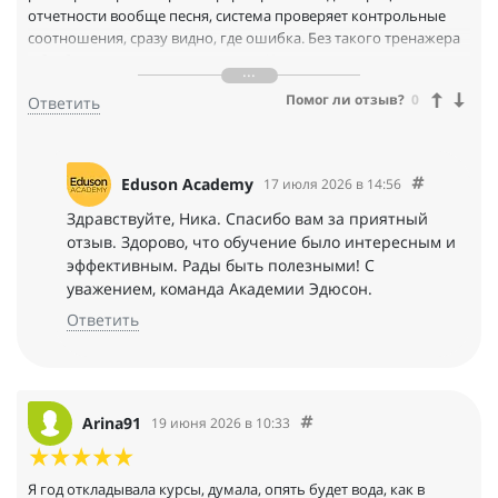
отчетности вообще песня, система проверяет контрольные
соотношения, сразу видно, где ошибка. Без такого тренажера
я бы боялась сама отчеты делать. Куратор помог с вопросом
по восстановлению НДС, ответил через пару часов. Доступ к
Помог ли отзыв?
0
Ответить
материалам навсегда, периодически заглядываю в конспекты
по сложным темам
Eduson Academy
17 июля 2026 в 14:56
Здравствуйте, Ника. Спасибо вам за приятный
отзыв. Здорово, что обучение было интересным и
эффективным. Рады быть полезными! С
уважением, команда Академии Эдюсон.
Ответить
Arina91
19 июня 2026 в 10:33
Я год откладывала курсы, думала, опять будет вода, как в