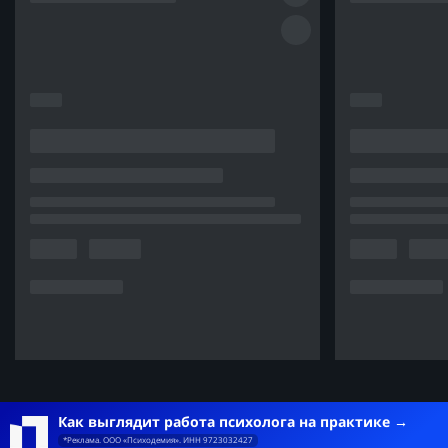
Как выглядит работа психолога на практике
*Реклама. ООО «Психодемия». ИНН 9723032427