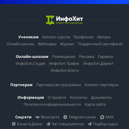
Ученикам
Каталог курсов
Профессии
Авторы
Онлайн-школы
Вебинары
Журнал
Подарочный сертификат
Онлайн-школам
Размещение
Реклама
Сервисы
ИнфоХит.Студия
ИнфоХит.Трафик
ИнфоХит.Директ
ИнфоХит.Блоги
Партнерам
Партнерская программа
Каталог партнёрок
Информация
О проекте
Контакты
Документы
Политика конфиденциальности
Карта сайта
Соцсети
Вконтакте
Telegram-канал
MAX
Канал в Дзене
Чат специалистов
Подбор курса