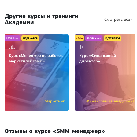
Другие курсы и тренинги
Смотреть все
Академии
4 574 ₽
ИДЕТ НАБОР
– 64%
10 766 ₽
ИДЕТ НАБОР
/мес.
/мес.
Курс «Менеджер по работе с
Курс «Финансовый
маркетплейсами»
директор»
Маркетинг
Финансовый менеджмент
/мес.
Отзывы о курсе «SMM-менеджер»