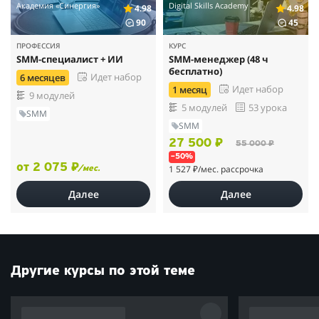
Академия «Синергия»
Digital Skills Academy
4.98
4.98
90
45
ПРОФЕССИЯ
КУРС
SMM-специалист + ИИ
SMM-менеджер (48 ч
бесплатно)
Идет набор
6 месяцев
Идет набор
1 месяц
9 модулей
5 модулей
53 урока
SMM
SMM
27 500 ₽
55 000 ₽
–50%
от 2 075 ₽
1 527 ₽
/мес. рассрочка
/мес.
Далее
Далее
Другие курсы по этой теме