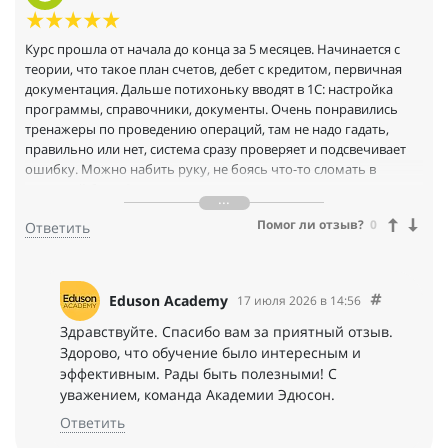
Курс прошла от начала до конца за 5 месяцев. Начинается с
теории, что такое план счетов, дебет с кредитом, первичная
документация. Дальше потихоньку вводят в 1С: настройка
программы, справочники, документы. Очень понравились
тренажеры по проведению операций, там не надо гадать,
правильно или нет, система сразу проверяет и подсвечивает
ошибку. Можно набить руку, не боясь что-то сломать в
реальной базе. Самые полезные модули: учет кассовых
операций, работа с поставщиками и закрытие месяца. Сейчас
Помог ли отзыв?
0
Ответить
работаю помощником бухгалтера в небольшой фирме,
знаний с курса хватает. Диплом о профпереподготовке на
руках.
Eduson Academy
17 июля 2026 в 14:56
Здравствуйте. Спасибо вам за приятный отзыв.
Здорово, что обучение было интересным и
эффективным. Рады быть полезными! С
уважением, команда Академии Эдюсон.
Ответить