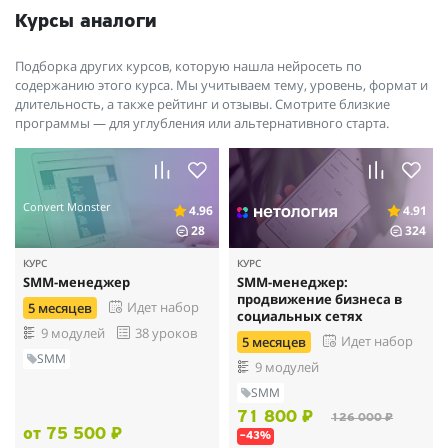
Курсы аналоги
Подборка других курсов, которую нашла нейросеть по
содержанию этого курса. Мы учитываем тему, уровень, формат и
длительность, а также рейтинг и отзывы. Смотрите близкие
программы — для углубления или альтернативного старта.
Convert Monster
4.96
4.91
28
324
КУРС
КУРС
SMM-менеджер
SMM-менеджер:
продвижение бизнеса в
Идет набор
5 месяцев
социальных сетях
9 модулей
38 уроков
Идет набор
5 месяцев
SMM
9 модулей
SMM
71 800 ₽
126 000 ₽
от 75 500 ₽
–43%