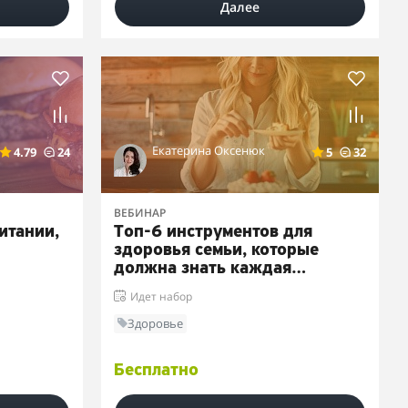
Далее
Екатерина Оксенюк
4.79
24
5
32
ВЕБИНАР
итании,
Топ-6 инструментов для
здоровья семьи, которые
должна знать каждая
женщина
Идет набор
Здоровье
Бесплатно