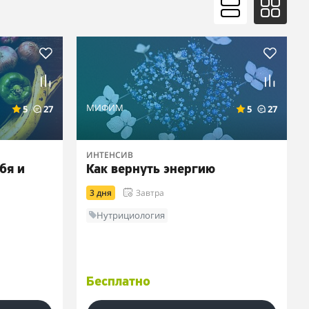
МИФИМ
5
27
5
27
ИНТЕНСИВ
бя и
Как вернуть энергию
3 дня
Завтра
Нутрициология
Бесплатно