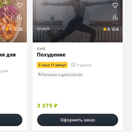
Onskills
5
32
5
6
КУРС
ия для
Похудение
3 часа 11 минут
9 уроков
 урок
Питание и диетология
3 375 ₽
Оформить заказ