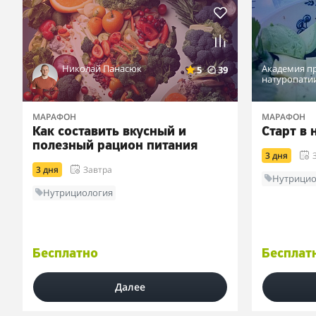
Николай Панасюк
Академия п
5
39
натуропати
МАРАФОН
МАРАФОН
Как составить вкусный и
Старт в
полезный рацион питания
3 дня
3 дня
Завтра
Нутрицио
Нутрициология
Бесплатно
Бесплат
Далее