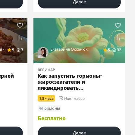
Далее
я»
Екатерина Оксенюк
5
7
5
32
ВЕБИНАР
ерней
Как запустить гормоны-
жиросжигатели и
ликвидировать
инсулинорезистентность
1,5 часа
Идет набор
Гормоны
Бесплатно
Далее