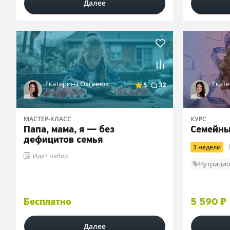
Далее
Екатерина Оксенюк
Екат
5
32
МАСТЕР-КЛАСС
КУРС
Папа, мама, я — без
Семейны
дефицитов семья
3 недели
Идет набор
Нутрицио
Бесплатно
5 590 ₽
Далее