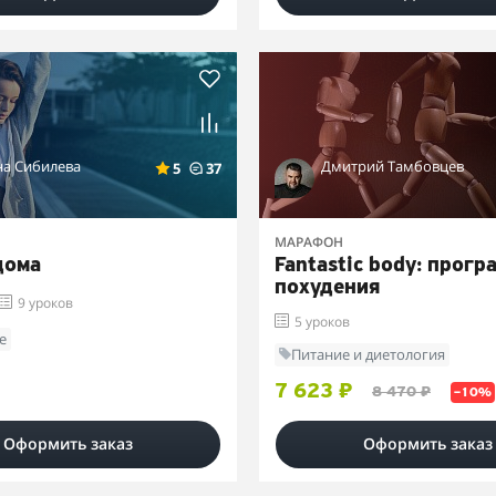
на Сибилева
Дмитрий Тамбовцев
5
37
МАРАФОН
дома
Fantastic body: прогр
похудения
9 уроков
5 уроков
е
Питание и диетология
7 623 ₽
8 470 ₽
–10%
Оформить заказ
Оформить заказ