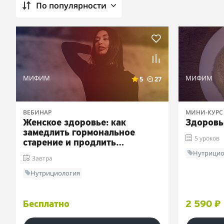
По популярности
МИФИМ
МИФИМ
5
27
ВЕБИНАР
МИНИ-КУРС
Женское здоровье: как
Здоровь
замедлить гормональное
5 уроков
старение и продлить
молодость
Нутрицио
Завтра
Нутрициология
Бесплатно
2 590 ₽