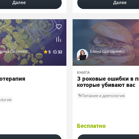
Далее
Далее
ерина Оксенюк
Елена Шапаренко
5
32
КНИГА
отерапия
3 роковые ошибки в п
которые убивают вас
Питание и диетология
логия
Бесплатно