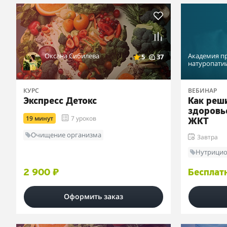
Оксана Сибилева
Академия п
5
37
натуропати
КУРС
ВЕБИНАР
Экспресс Детокс
Как реш
здоровь
19 минут
7 уроков
ЖКТ
Очищение организма
Завтра
Нутрицио
2 900 ₽
Бесплат
Оформить заказ