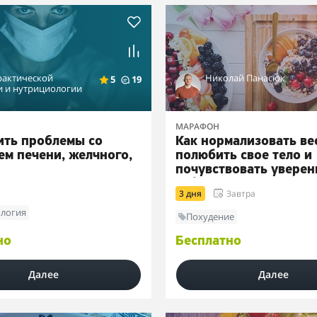
рактической
Николай Панасюк
5
19
и и нутрициологии
МАРАФОН
ить проблемы со
Как нормализовать ве
ем печени, желчного,
полюбить свое тело и
почувствовать уверен
себе
3 дня
Завтра
логия
Похудение
но
Бесплатно
Далее
Далее