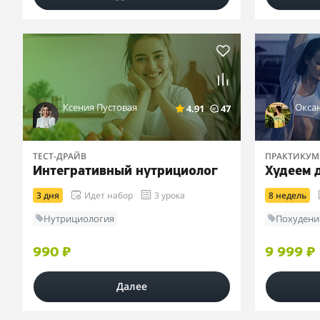
Ксения Пустовая
Окса
4.91
47
ТЕСТ-ДРАЙВ
ПРАКТИКУМ
Интегративный нутрициолог
Худеем 
3 дня
Идет набор
3 урока
8 недель
Нутрициология
Похудени
990 ₽
9 999 ₽
Далее