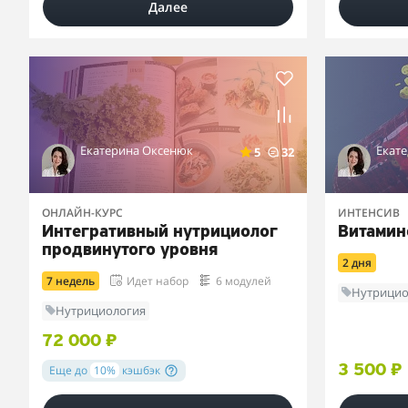
Далее
Екатерина Оксенюк
Екат
5
32
ОНЛАЙН-КУРС
ИНТЕНСИВ
Интегративный нутрициолог
Витамин
продвинутого уровня
2 дня
7 недель
Идет набор
6 модулей
Нутрицио
Нутрициология
72 000 ₽
Еще до
10%
кэшбэк
3 500 ₽