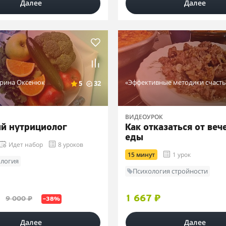
Далее
Далее
ерина Оксенюк
«Эффективные методики счасть
5
32
ВИДЕОУРОК
й нутрициолог
Как отказаться от веч
еды
Идет набор
8 уроков
15 минут
1 урок
логия
Психология стройности
1 667 ₽
9 000 ₽
–38%
Далее
Далее