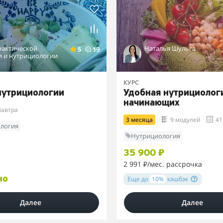
рактической
Наталья Шульга
5
19
и и нутрициологии
КУРС
 нутрициологии
Удобная нутрициолог
начинающих
Завтра
3 месяца
9 модулей
41
логия
Нутрициология
35 900 ₽
2 991 ₽
/мес. рассрочка
но
Еще до
10%
кэшбэк
Далее
Далее