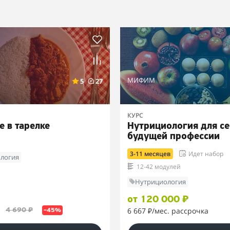
МИФИМ
5
27
КУРС
е в тарелке
Нутрициология для се
будущей профессии
3-11 месяцев
Идет набор
логия
12-42 модулей
Нутрициология
от 120 000 ₽
6 667 ₽
/мес. рассрочка
4 690 ₽
–45%