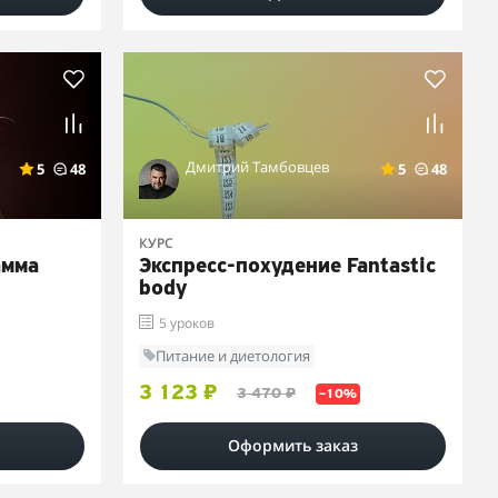
Дмитрий Тамбовцев
5
48
5
48
КУРС
амма
Экспресс-похудение Fantastic
body
5 уроков
Питание и диетология
3 123 ₽
3 470 ₽
–10%
Оформить заказ