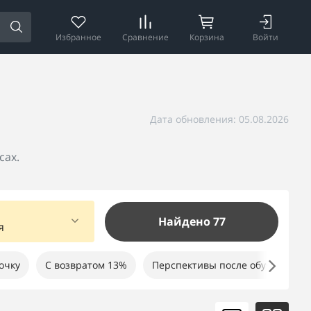
Избранное
Сравнение
Корзина
Войти
Дата обновления: 05.08.2026
сах.
Найдено 77
я
очку
С возвратом 13%
Перспективы после обучения