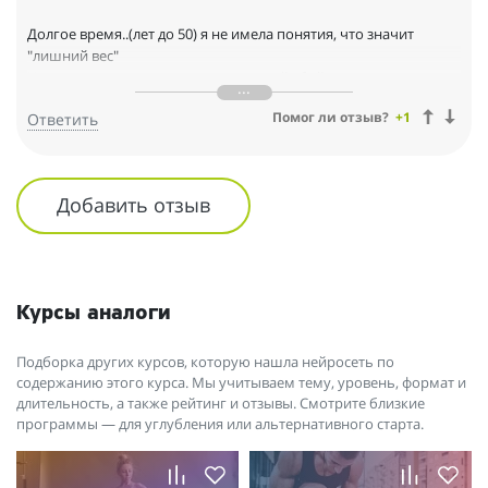
Я точно знаю, что у меня все получится.
Долгое время..(лет до 50) я не имела понятия, что значит
"лишний вес"
Но после произошел....гормональный сбой в организме.
И встал вопрос:"Что делать?"
Помог ли отзыв?
+1
Ответить
Все попытки разобраться с этим вопросом не давали
желаемого результата
на протяжении нескольких лет. Вес "убрать" удавалось на
Добавить отзыв
некоторое время-
все снова возвращалось обратно.Сила воли не срабатывала, а
физические нагрузки
"пролетали мимо" Когда тратишь калории-тут же начинаешь
восполнять.
Курсы аналоги
И о...ЧУДО!!! В новостной ленте я увидела информацию-
приглашение
Подборка других курсов, которую нашла нейросеть по
на марафон похудения от чемпиона мира Дмитрия
содержанию этого курса. Мы учитываем тему, уровень, формат и
длительность, а также рейтинг и отзывы. Смотрите близкие
Тамбовцева.
программы — для углубления или альтернативного старта.
Таким людям я склонна доверять.
5 недель пролетели не заметно.