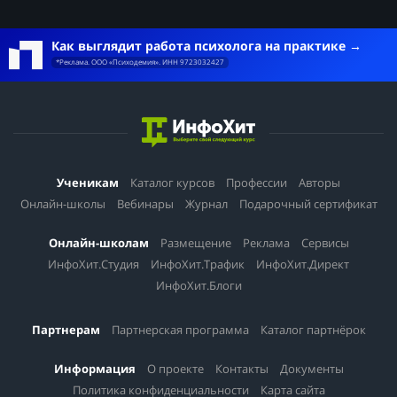
Как выглядит работа психолога на практике
*Реклама. ООО «Психодемия». ИНН 9723032427
Ученикам
Каталог курсов
Профессии
Авторы
Онлайн-школы
Вебинары
Журнал
Подарочный сертификат
Онлайн-школам
Размещение
Реклама
Сервисы
ИнфоХит.Студия
ИнфоХит.Трафик
ИнфоХит.Директ
ИнфоХит.Блоги
Партнерам
Партнерская программа
Каталог партнёрок
Информация
О проекте
Контакты
Документы
Политика конфиденциальности
Карта сайта