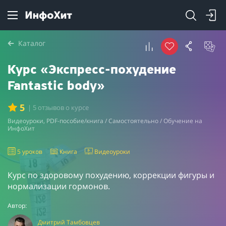
Каталог
Курс «Экспресс-похудение
Fantastic body»
5
| 5 отзывов о курсе
Видеоуроки, PDF-пособие/книга / Самостоятельно / Обучение на
ИнфоХит
5 уроков
Книга
Видеоуроки
Курс по здоровому похудению, коррекции фигуры и
нормализации гормонов.
Автор:
Дмитрий Тамбовцев