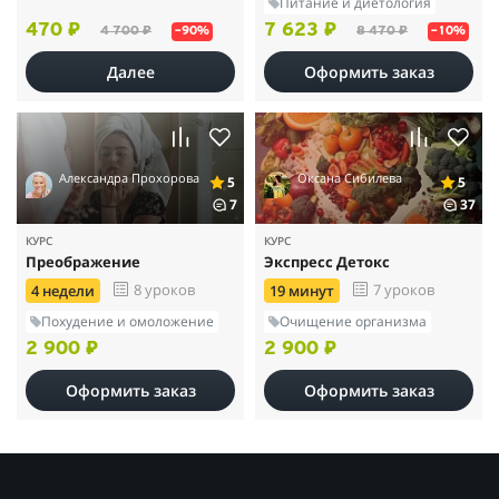
Питание и диетология
Доверяйте опыту профессионала.
470 ₽
7 623 ₽
4 700 ₽
8 470 ₽
–90%
–10%
Далее
Оформить заказ
Александра Прохорова
Оксана Сибилева
5
5
7
37
КУРС
КУРС
Преображение
Экспресс Детокс
8 уроков
7 уроков
4 недели
19 минут
Похудение и омоложение
Очищение организма
2 900 ₽
2 900 ₽
Оформить заказ
Оформить заказ